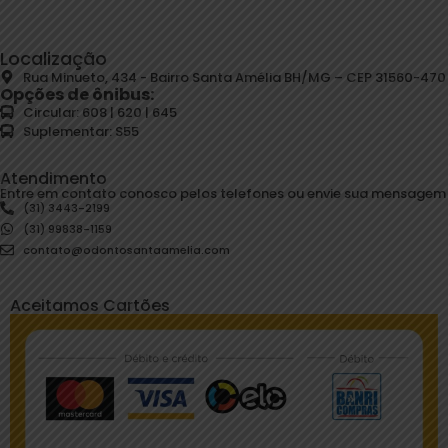
Localização
Rua Minueto, 434 - Bairro Santa Amélia BH/MG – CEP 31560-470
Opções de ônibus:
Circular: 608 | 620 | 645
Suplementar: S55
Atendimento
Entre em contato conosco pelos telefones ou envie sua mensagem
(31) 3443-2199
(31) 99838-1159
contato@odontosantaamelia.com
Aceitamos Cartões