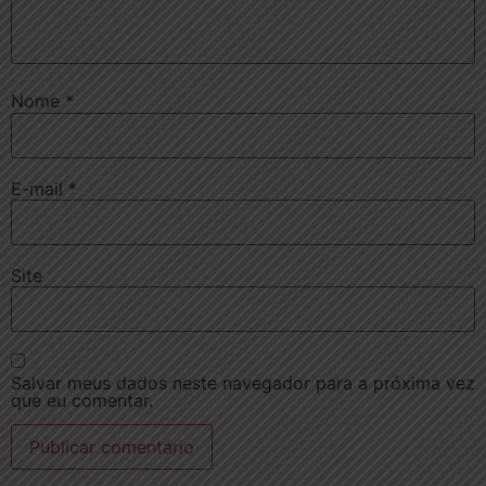
Nome
*
E-mail
*
Site
Salvar meus dados neste navegador para a próxima vez
que eu comentar.