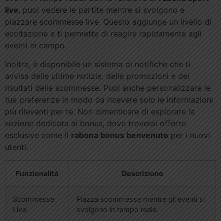
live
, puoi vedere le partite mentre si svolgono e
piazzare scommesse live. Questo aggiunge un livello di
eccitazione e ti permette di reagire rapidamente agli
eventi in campo.
Inoltre, è disponibile un sistema di notifiche che ti
avvisa delle ultime notizie, delle promozioni e dei
risultati delle scommesse. Puoi anche personalizzare le
tue preferenze in modo da ricevere solo le informazioni
più rilevanti per te. Non dimenticare di esplorare la
sezione dedicata ai bonus, dove troverai offerte
esclusive come il
rabona bonus benvenuto
per i nuovi
utenti.
Funzionalità
Descrizione
Scommesse
Piazza scommesse mentre gli eventi si
Live
svolgono in tempo reale.