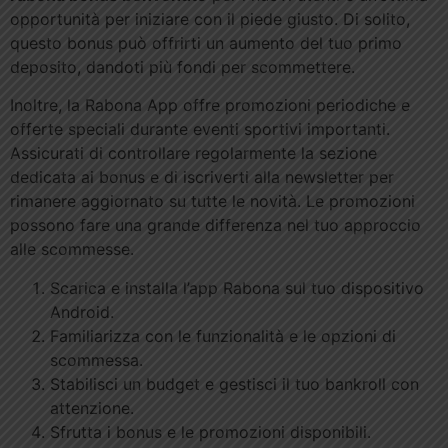
opportunità per iniziare con il piede giusto. Di solito,
questo bonus può offrirti un aumento del tuo primo
deposito, dandoti più fondi per scommettere.
Inoltre, la Rabona App offre promozioni periodiche e
offerte speciali durante eventi sportivi importanti.
Assicurati di controllare regolarmente la sezione
dedicata ai bonus e di iscriverti alla newsletter per
rimanere aggiornato su tutte le novità. Le promozioni
possono fare una grande differenza nel tuo approccio
alle scommesse.
Scarica e installa l’app Rabona sul tuo dispositivo
Android.
Familiarizza con le funzionalità e le opzioni di
scommessa.
Stabilisci un budget e gestisci il tuo bankroll con
attenzione.
Sfrutta i bonus e le promozioni disponibili.