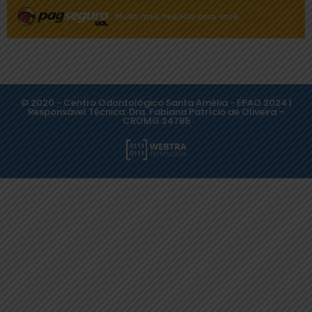
© 2020 - Centro Odontológico Santa Amélia - EPAO 2024 |
Responsável Técnica: Dra. Fabiana Patrício de Oliveira –
CROMG 24785