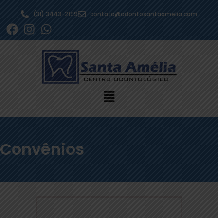
(31) 3443-2199
contato@odontosantaamelia.com
Convênios