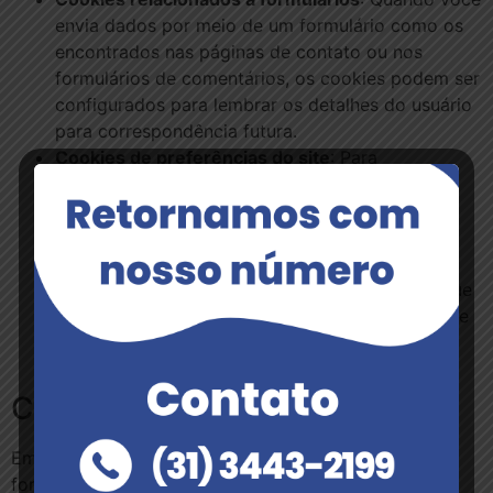
envia dados por meio de um formulário como os
encontrados nas páginas de contato ou nos
formulários de comentários, os cookies podem ser
configurados para lembrar os detalhes do usuário
para correspondência futura.
Cookies de preferências do site
: Para
proporcionar uma ótima experiência neste site,
fornecemos a funcionalidade para definir suas
preferências de como esse site é executado
quando você o usa. Para lembrar suas
preferências, precisamos definir cookies para que
essas informações possam ser chamadas sempre
que você interagir com uma página que for
afetada por suas preferências.
Cookies de Terceiros
Em alguns casos especiais, também usamos cookies
fornecidos por terceiros confiáveis. A seção a seguir