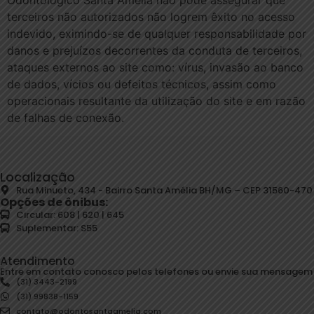
terceiros não autorizados não logrem êxito no acesso
indevido, eximindo-se de qualquer responsabilidade por
danos e prejuízos decorrentes da conduta de terceiros,
ataques externos ao site como: vírus, invasão ao banco
de dados, vícios ou defeitos técnicos, assim como
operacionais resultante da utilização do site e em razão
de falhas de conexão.
Localização
Rua Minueto, 434 - Bairro Santa Amélia BH/MG – CEP 31560-470
Opções de ônibus:
Circular: 608 | 620 | 645
Suplementar: S55
Atendimento
Entre em contato conosco pelos telefones ou envie sua mensagem
(31) 3443-2199
(31) 99838-1159
contato@odontosantaamelia.com