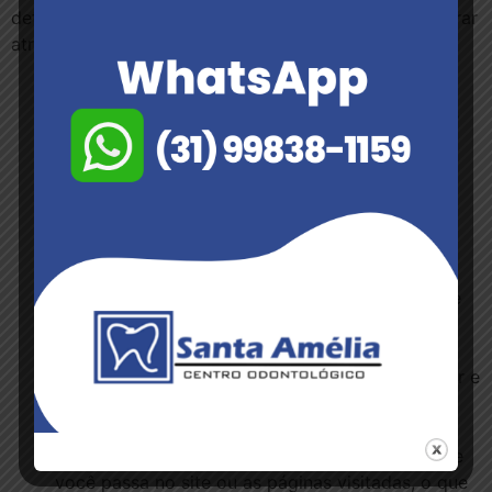
detalha quais cookies de terceiros você pode encontrar
através deste site.
Este site usa o Google Analytics, que é uma das
soluções de análise mais difundidas e confiáveis ​​
da Web, para nos ajudar a entender como você
usa o site e como podemos melhorar sua
experiência. Esses cookies podem rastrear itens
como quanto tempo você gasta no site e as
páginas visitadas, para que possamos continuar
produzindo conteúdo atraente.
Para mais informações sobre cookies do Google
Analytics, consulte a página oficial do Google
Analytics.
As análises de terceiros são usadas para rastrear e
medir o uso deste site, para que possamos
continuar produzindo conteúdo atrativo. Esses
cookies podem rastrear itens como o tempo que
você passa no site ou as páginas visitadas, o que