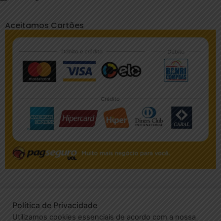
Aceitamos Cartões
Política de Privacidade
© 2020 - Centro Odontológico Santa Amélia - EPAO 2024 |
Utilizamos cookies essenciais de acordo com a nossa
Responsável Técnica: Dra. Fabiana Patrício de Oliveira –