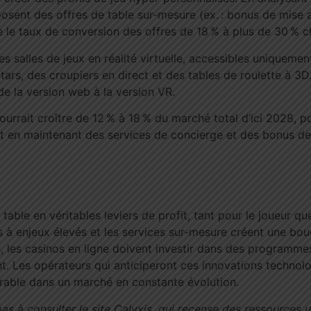
posent des offres de table sur‑mesure (ex. : bonus de mis
e le taux de conversion des offres de 18 % à plus de 30 % ch
des salles de jeux en réalité virtuelle, accessibles unique
atars, des croupiers en direct et des tables de roulette à 3
e la version web à la version VR.
rrait croître de 12 % à 18 % du marché total d’ici 2028, po
ut en maintenant des services de concierge et des bonus de 
ble en véritables leviers de profit, tant pour le joueur que
es à enjeux élevés et les services sur‑mesure créent une b
 les casinos en ligne doivent investir dans des programmes 
ient. Les opérateurs qui anticiperont ces innovations techno
durable dans un marché en constante évolution.
s à consulter le site Calyxis, qui recense des ressources ut