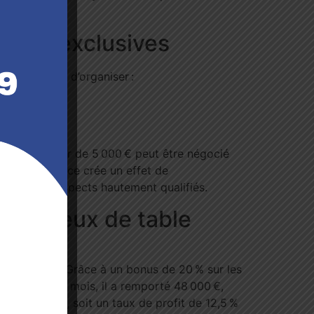
ences exclusives
rie capables d’organiser :
s d’une valeur de 5 000 € peut être négocié
ette différence crée un effet de
 nouveaux prospects hautement qualifiés.
 des jeux de table
xas Hold’em. Grâce à un bonus de 20 % sur les
ription. En 10 mois, il a remporté 48 000 €,
 € de marge, soit un taux de profit de 12,5 %