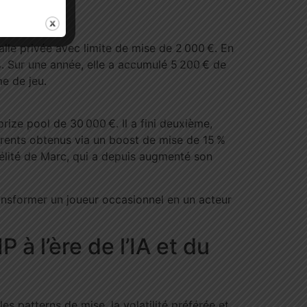
alle privée avec limite de mise de 2 000 €. En
. Sur une année, elle a accumulé 5 200 € de
e de jeu.
rize pool de 30 000 €. Il a fini deuxième,
rrents obtenus via un boost de mise de 15 %
délité de Marc, qui a depuis augmenté son
transformer un joueur occasionnel en un acteur
 à l’ère de l’IA et du
les patterns de mise, la volatilité préférée et