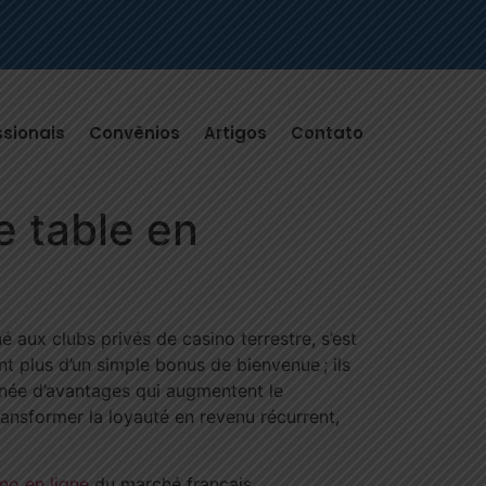
ssionais
Convênios
Artigos
Contato
e table en
 aux clubs privés de casino terrestre, s’est
nt plus d’un simple bonus de bienvenue ; ils
gnée d’avantages qui augmentent le
nsformer la loyauté en revenu récurrent,
no en ligne
du marché français.