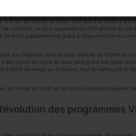
 10 % sur ses pertes de craps, ainsi que d’un accès à une s
 € de cashback, ce qui a augmenté son RTP effectif de 0,5 %
0 € de profit supplémentaire grâce à l’augmentation du volum
ervé aux Diamond, avec un droit d’entrée de 1 000 € et un p
l a été amorti en moins de deux mois grâce aux gains récu
vé 3 000 € de marge sur le tournoi, tout en renforçant la fi
us, les limites de crédit et les tournois exclusifs peuvent 
 l’évolution des programmes VIP
de créer des profils de jeu hyper‑personnalisés. En analysant 