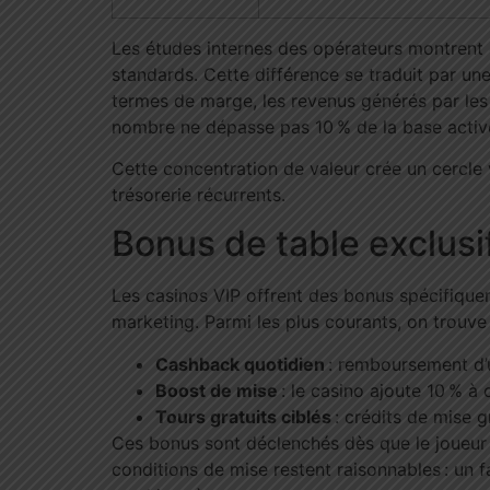
Les études internes des opérateurs montrent 
standards. Cette différence se traduit par un
termes de marge, les revenus générés par les 
nombre ne dépasse pas 10 % de la base activ
Cette concentration de valeur crée un cercle ve
trésorerie récurrents.
Bonus de table exclusif
Les casinos VIP offrent des bonus spécifique
marketing. Parmi les plus courants, on trouve 
Cashback quotidien
: remboursement d’u
Boost de mise
: le casino ajoute 10 % à
Tours gratuits ciblés
: crédits de mise g
Ces bonus sont déclenchés dès que le joueur a
conditions de mise restent raisonnables : un 