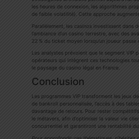
les heures de connexion, les algorithmes pro
de faible volatilité). Cette approche augment
Parallèlement, les casinos investissent dans 
l’ambiance d’un casino terrestre, avec des av
22 % du ticket moyen lorsqu’un joueur passe d
Les analystes prévoient que le segment VIP pou
opérateurs qui intègrent ces technologies to
le paysage du casino légal en France.
Conclusion
Les programmes VIP transforment les jeux de ta
de bankroll personnalisée, l’accès à des tabl
davantage de retours. Pour rester compétitifs,
le métavers, afin d’optimiser la valeur vie cl
concurrentiel et garantiront une rentabilité 
Pour approfondir ces thématiques, n’hésitez pa