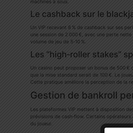
machines à sous.
Le cashback sur le blackja
Un VIP recevant 8 % de cashback sur ses pert
une session de 2 000 €, avec une perte nette d
volume de jeu de 5‑10 %.
Les “high‑roller stakes” s
Un casino peut proposer un bonus de 500 € qu
que la mise standard serait de 100 €. Le joue
Cette pratique améliore la perception de la re
Gestion de bankroll p
Les plateformes VIP mettent à disposition des
prévisions de cash‑flow. Certains opérateurs 
du joueur.