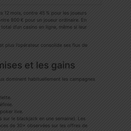
s 12 mois, contre 45 % pour les joueurs
ntre 800 € pour un joueur ordinaire. En
total d’un casino en ligne, même si leur
et plus l’opérateur consolide ses flux de
mises et les gains
sous dominent habituellement les campagnes
lette.
finie.
poker live.
s sur le blackjack en une semaine). Les
ences de 30× observées sur les offres de