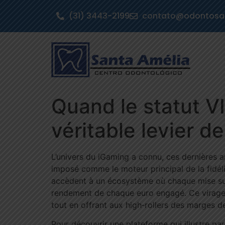
(31) 3443-2199
contato@odontosa
Quand le statut VI
véritable levier de
L’univers du iGaming a connu, ces dernières a
imposé comme le moteur principal de la fidélis
accèdent à un écosystème où chaque mise sur
rendement de chaque euro engagé. Ce virage é
tout en offrant aux high‑rollers des marges 
Pour découvrir une plateforme qui illustre p