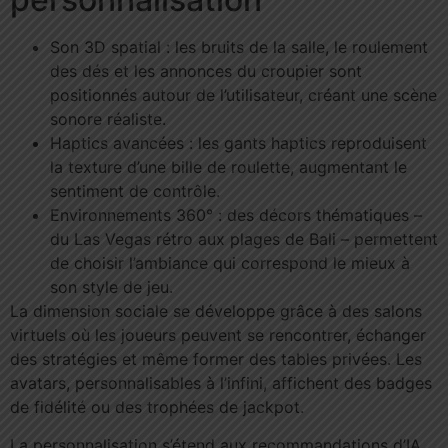
Son 3D spatial : les bruits de la salle, le roulement
des dés et les annonces du croupier sont
positionnés autour de l’utilisateur, créant une scène
sonore réaliste.
Haptics avancées : les gants haptics reproduisent
la texture d’une bille de roulette, augmentant le
sentiment de contrôle.
Environnements 360° : des décors thématiques –
du Las Vegas rétro aux plages de Bali – permettent
de choisir l’ambiance qui correspond le mieux à
son style de jeu.
La dimension sociale se développe grâce à des salons
virtuels où les joueurs peuvent se rencontrer, échanger
des stratégies et même former des tables privées. Les
avatars, personnalisables à l’infini, affichent des badges
de fidélité ou des trophées de jackpot.
La personnalisation s’étend aux recommandations d’IA