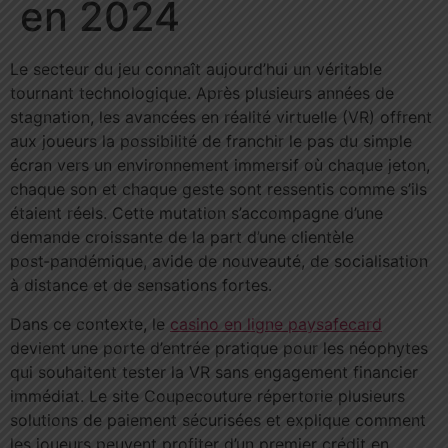
en 2024
Le secteur du jeu connaît aujourd’hui un véritable
tournant technologique. Après plusieurs années de
stagnation, les avancées en réalité virtuelle (VR) offrent
aux joueurs la possibilité de franchir le pas du simple
écran vers un environnement immersif où chaque jeton,
chaque son et chaque geste sont ressentis comme s’ils
étaient réels. Cette mutation s’accompagne d’une
demande croissante de la part d’une clientèle
post‑pandémique, avide de nouveauté, de socialisation
à distance et de sensations fortes.
Dans ce contexte, le
casino en ligne paysafecard
devient une porte d’entrée pratique pour les néophytes
qui souhaitent tester la VR sans engagement financier
immédiat. Le site Coupecouture répertorie plusieurs
solutions de paiement sécurisées et explique comment
les joueurs peuvent profiter d’un premier crédit en