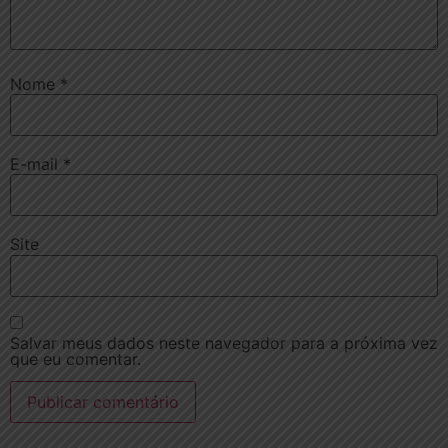
Nome
*
E-mail
*
Site
Salvar meus dados neste navegador para a próxima vez
que eu comentar.