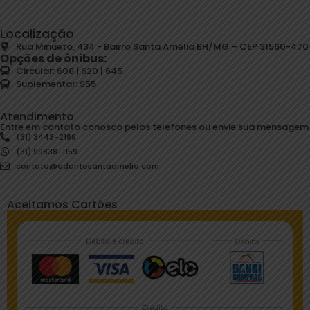
Localização
Rua Minueto, 434 - Bairro Santa Amélia BH/MG – CEP 31560-470
Opções de ônibus:
Circular: 608 | 620 | 645
Suplementar: S55
Atendimento
Entre em contato conosco pelos telefones ou envie sua mensagem
(31) 3443-2199
(31) 99838-1159
contato@odontosantaamelia.com
Aceitamos Cartões