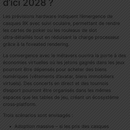
d’ici 2028 ?
Les prévisions hardware indiquent l’émergence de
casques 8K avec suivi oculaire, permettant de rendre
les cartes de poker ou les rouleaux de slot
ultra‑détaillés tout en réduisant la charge processeur
grâce à la foveated rendering.
La convergence avec le métavers ouvrira la porte à des
économies virtuelles où les jetons gagnés dans les jeux
pourront être dépensés pour acheter des biens
numériques (vêtements d’avatar, biens immobiliers
virtuels). Des concerts en direct et des tournois
d’esport pourront être organisés dans les mêmes
espaces que les tables de jeu, créant un écosystème
cross‑platform.
Trois scénarios sont envisagés :
Adoption massive – si les prix des casques