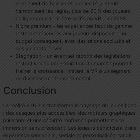
continuent de baisser et que les régulateurs
harmonisent les règles, plus de 20 % des joueurs
en ligne pourraient être actifs en VR d’ici 2028.
Niche premium – les expériences haut de gamme
resteront réservées aux joueurs disposant d’un
budget conséquent, avec des salons exclusifs et
des jackpots élevés.
Stagnation – un éventuel rebond des législations
restrictives ou une saturation du marché pourrait
freiner la croissance, limitant la VR à un segment
de divertissement expérimental.
Conclusion
La réalité virtuelle transforme le paysage du jeu en ligne
: des casques plus accessibles, des moteurs graphiques
puissants et une sécurité renforcée permettent une
immersion sans précédent. Les joueurs bénéficient d’une
expérience sensorielle, sociale et personnalisée, tandis