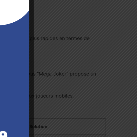
s en ligne les plus rapides en termes de
la machine à sous “Mega Joker” propose un
take Casino.
 exclusives aux joueurs mobiles.
Solution