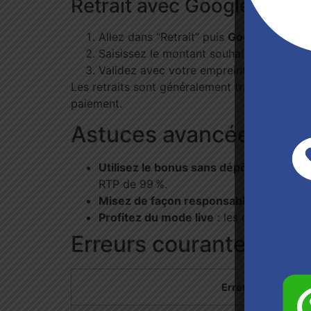
Retrait avec Google Pay
Allez dans “Retrait” puis
Google Pay
.
Saisissez le montant souhaité.
Validez avec votre empreinte digitale.
Les retraits sont généralement traités en moin
paiement.
Astuces avancées pour
Utilisez le bonus sans dépôt
pour identi
RTP de 99 %.
Misez de façon responsable
: fixez une
Profitez du mode live
: les croupiers en
Erreurs courantes à évi
Erreur