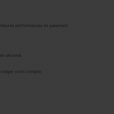
meilleures performances de paiement.
se sécurisé.
protéger votre compte.