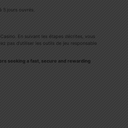
à 5 jours ouvrés.
Casino. En suivant les étapes décrites, vous
z pas d’utiliser les outils de jeu responsable
rs seeking a fast, secure and rewarding