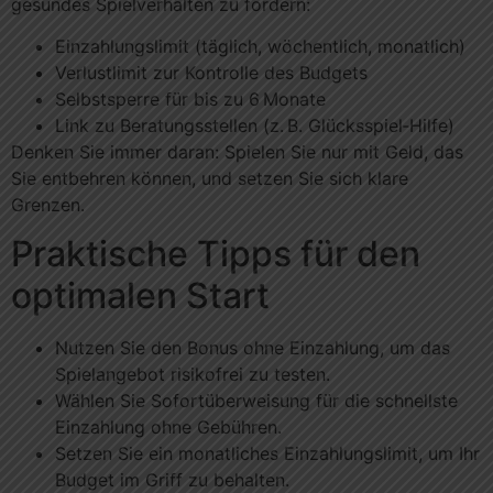
gesundes Spielverhalten zu fördern:
Einzahlungslimit (täglich, wöchentlich, monatlich)
Verlustlimit zur Kontrolle des Budgets
Selbstsperre für bis zu 6 Monate
Link zu Beratungsstellen (z. B. Glücksspiel‑Hilfe)
Denken Sie immer daran: Spielen Sie nur mit Geld, das
Sie entbehren können, und setzen Sie sich klare
Grenzen.
Praktische Tipps für den
optimalen Start
Nutzen Sie den Bonus ohne Einzahlung, um das
Spielangebot risikofrei zu testen.
Wählen Sie Sofortüberweisung für die schnellste
Einzahlung ohne Gebühren.
Setzen Sie ein monatliches Einzahlungslimit, um Ihr
Budget im Griff zu behalten.