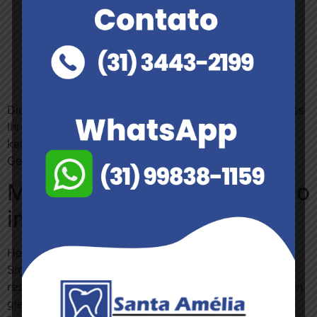
Auszahlungsformular im Benutzer‑Dashboard
öffnen
Betrag und Zahlungsmethode auswählen
Identität erneut bestätigen (falls nicht bereits
geschehen)
Absenden – die Bearbeitung startet sofort
Die Plattform nutzt modernste Verschlüsselung, sodass
Ihre Finanzdaten stets geschützt sind. Zudem gibt es
keine Mindestauszahlungsgrenze, was besonders für
Gelegenheits­spieler attraktiv ist.
Mobile Gaming – das Casino
immer und überall
Heutzutage spielen viele Menschen lieber auf dem
Smartphone. Yep Casino bietet eine vollständig
responsive Webseite, die auf iOS‑ und Android‑Geräten
gleichermaßen gut funktioniert. Die wichtigsten