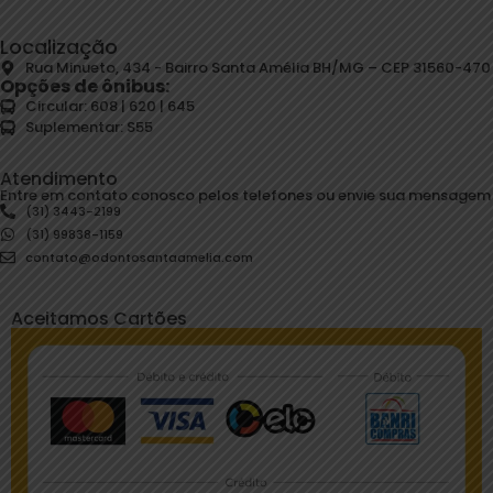
Localização
Rua Minueto, 434 - Bairro Santa Amélia BH/MG – CEP 31560-470
Opções de ônibus:
Circular: 608 | 620 | 645
Suplementar: S55
Atendimento
Entre em contato conosco pelos telefones ou envie sua mensagem
(31) 3443-2199
(31) 99838-1159
contato@odontosantaamelia.com
Aceitamos Cartões