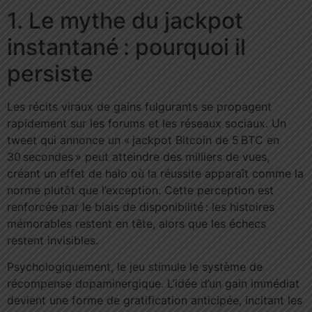
1. Le mythe du jackpot
instantané : pourquoi il
persiste
Les récits viraux de gains fulgurants se propagent
rapidement sur les forums et les réseaux sociaux. Un
tweet qui annonce un « jackpot Bitcoin de 5 BTC en
30 secondes » peut atteindre des milliers de vues,
créant un effet de halo où la réussite apparaît comme la
norme plutôt que l’exception. Cette perception est
renforcée par le biais de disponibilité : les histoires
mémorables restent en tête, alors que les échecs
restent invisibles.
Psychologiquement, le jeu stimule le système de
récompense dopaminergique. L’idée d’un gain immédiat
devient une forme de gratification anticipée, incitant les