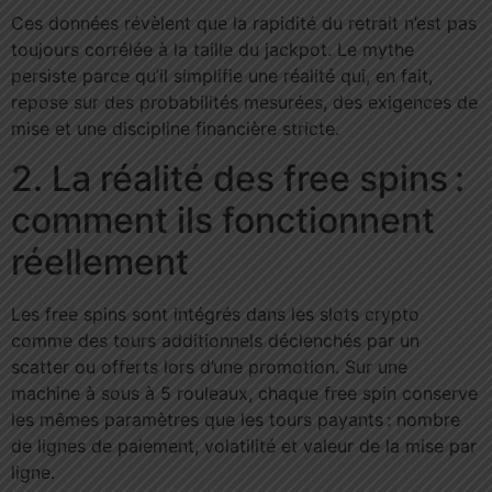
Ces données révèlent que la rapidité du retrait n’est pas
toujours corrélée à la taille du jackpot. Le mythe
persiste parce qu’il simplifie une réalité qui, en fait,
repose sur des probabilités mesurées, des exigences de
mise et une discipline financière stricte.
2. La réalité des free spins :
comment ils fonctionnent
réellement
Les free spins sont intégrés dans les slots crypto
comme des tours additionnels déclenchés par un
scatter ou offerts lors d’une promotion. Sur une
machine à sous à 5 rouleaux, chaque free spin conserve
les mêmes paramètres que les tours payants : nombre
de lignes de paiement, volatilité et valeur de la mise par
ligne.