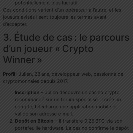
potentiellement plus lucratif.
Ces conditions varient d’un opérateur à l’autre, et les
joueurs avisés lisent toujours les termes avant
d’accepter.
3. Étude de cas : le parcours
d’un joueur « Crypto
Winner »
Profil
: Julien, 28 ans, développeur web, passionné de
cryptomonnaies depuis 2017.
Inscription
– Julien découvre un casino crypto
recommandé sur un forum spécialisé. Il crée un
compte, télécharge une application mobile et
valide son adresse e‑mail.
Dépôt en Bitcoin
– Il transfère 0,25 BTC via son
portefeuille hardware. Le casino confirme le dépôt