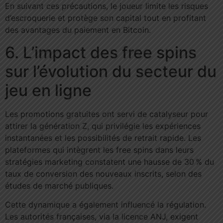
En suivant ces précautions, le joueur limite les risques
d’escroquerie et protège son capital tout en profitant
des avantages du paiement en Bitcoin.
6. L’impact des free spins
sur l’évolution du secteur du
jeu en ligne
Les promotions gratuites ont servi de catalyseur pour
attirer la génération Z, qui privilégie les expériences
instantanées et les possibilités de retrait rapide. Les
plateformes qui intègrent les free spins dans leurs
stratégies marketing constatent une hausse de 30 % du
taux de conversion des nouveaux inscrits, selon des
études de marché publiques.
Cette dynamique a également influencé la régulation.
Les autorités françaises, via la licence ANJ, exigent