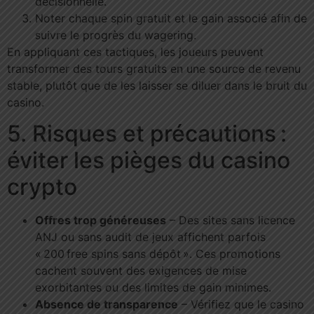
décisionnelle.
Noter chaque spin gratuit et le gain associé afin de
suivre le progrès du wagering.
En appliquant ces tactiques, les joueurs peuvent
transformer des tours gratuits en une source de revenu
stable, plutôt que de les laisser se diluer dans le bruit du
casino.
5. Risques et précautions :
éviter les pièges du casino
crypto
Offres trop généreuses
– Des sites sans licence
ANJ ou sans audit de jeux affichent parfois
« 200 free spins sans dépôt ». Ces promotions
cachent souvent des exigences de mise
exorbitantes ou des limites de gain minimes.
Absence de transparence
– Vérifiez que le casino