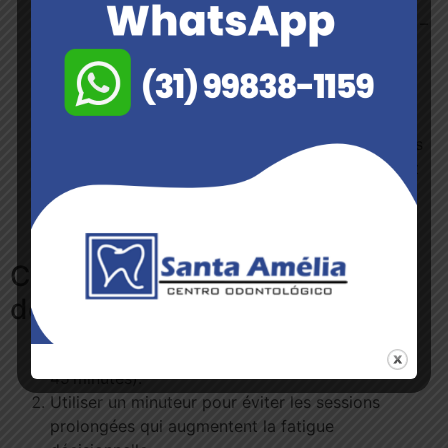
Coupler les free spins avec un bonus de dépôt
–
Après avoir épuisé les tours gratuits, déposer
0,1 BTC pour activer un bonus de 100 % jusqu’à
0,5 BTC augmente le capital de jeu sans
augmenter le risque initial.
Réduire l’impact du wagering
– Certains casinos
offrent des promotions où le facteur de mise est
abaissé à 20× pour les free spins. Prioriser ces
offres diminue le nombre de paris nécessaires
avant le retrait.
Checklist de gestion du temps
de jeu
Définir une durée maximale de session (ex.
45 minutes).
Utiliser un minuteur pour éviter les sessions
prolongées qui augmentent la fatigue