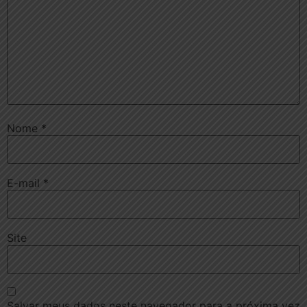
Nome
*
E-mail
*
Site
Salvar meus dados neste navegador para a próxima vez