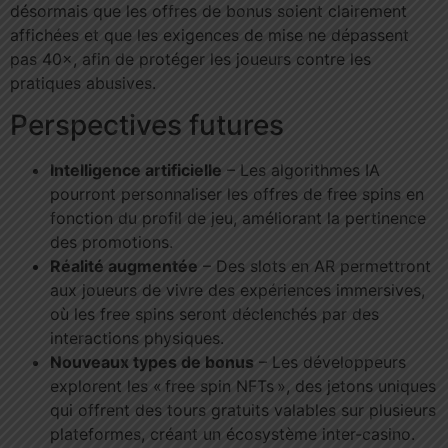
désormais que les offres de bonus soient clairement
affichées et que les exigences de mise ne dépassent
pas 40×, afin de protéger les joueurs contre les
pratiques abusives.
Perspectives futures
Intelligence artificielle
– Les algorithmes IA
pourront personnaliser les offres de free spins en
fonction du profil de jeu, améliorant la pertinence
des promotions.
Réalité augmentée
– Des slots en AR permettront
aux joueurs de vivre des expériences immersives,
où les free spins seront déclenchés par des
interactions physiques.
Nouveaux types de bonus
– Les développeurs
explorent les « free spin NFTs », des jetons uniques
qui offrent des tours gratuits valables sur plusieurs
plateformes, créant un écosystème inter‑casino.