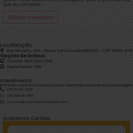
que eu comentar.
Localização
Rua Minueto, 434 - Bairro Santa Amélia BH/MG – CEP 31560-470
Opções de ônibus:
Circular: 608 | 620 | 645
Suplementar: S55
Atendimento
Entre em contato conosco pelos telefones ou envie sua mensagem
(31) 3443-2199
(31) 99838-1159
contato@odontosantaamelia.com
Aceitamos Cartões