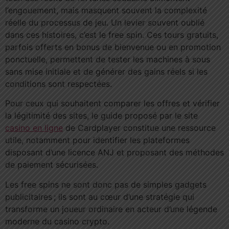
l’engouement, mais masquent souvent la complexité
réelle du processus de jeu. Un levier souvent oublié
dans ces histoires, c’est le free spin. Ces tours gratuits,
parfois offerts en bonus de bienvenue ou en promotion
ponctuelle, permettent de tester les machines à sous
sans mise initiale et de générer des gains réels si les
conditions sont respectées.
Pour ceux qui souhaitent comparer les offres et vérifier
la légitimité des sites, le guide proposé par le site
casino en ligne
de Cardplayer constitue une ressource
utile, notamment pour identifier les plateformes
disposant d’une licence ANJ et proposant des méthodes
de paiement sécurisées.
Les free spins ne sont donc pas de simples gadgets
publicitaires ; ils sont au cœur d’une stratégie qui
transforme un joueur ordinaire en acteur d’une légende
moderne du casino crypto.