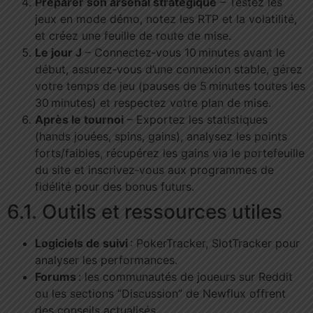
Préparer son arsenal stratégique
– Testez les
jeux en mode démo, notez les RTP et la volatilité,
et créez une feuille de route de mise.
Le jour J
– Connectez‑vous 10 minutes avant le
début, assurez‑vous d’une connexion stable, gérez
votre temps de jeu (pauses de 5 minutes toutes les
30 minutes) et respectez votre plan de mise.
Après le tournoi
– Exportez les statistiques
(hands jouées, spins, gains), analysez les points
forts/faibles, récupérez les gains via le portefeuille
du site et inscrivez‑vous aux programmes de
fidélité pour des bonus futurs.
6.1. Outils et ressources utiles
Logiciels de suivi
: PokerTracker, SlotTracker pour
analyser les performances.
Forums
: les communautés de joueurs sur Reddit
ou les sections “Discussion” de Newflux offrent
des conseils actualisés.