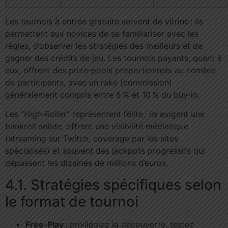
Les tournois à entrée gratuite servent de vitrine : ils
permettent aux novices de se familiariser avec les
règles, d’observer les stratégies des meilleurs et de
gagner des crédits de jeu. Les tournois payants, quant à
eux, offrent des prize‑pools proportionnels au nombre
de participants, avec un rake (commission)
généralement compris entre 5 % et 10 % du buy‑in.
Les “High‑Roller” représentent l’élite : ils exigent une
bankroll solide, offrent une visibilité médiatique
(streaming sur Twitch, coverage par les sites
spécialisés) et souvent des jackpots progressifs qui
dépassent les dizaines de millions d’euros.
4.1. Stratégies spécifiques selon
le format de tournoi
Free‑Play
: privilégiez la découverte, testez