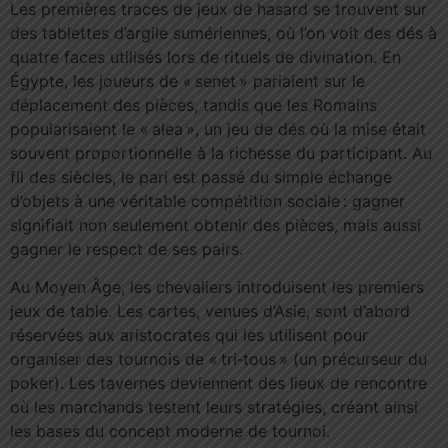
Les premières traces de jeux de hasard se trouvent sur
des tablettes d’argile sumériennes, où l’on voit des dés à
quatre faces utilisés lors de rituels de divination. En
Égypte, les joueurs de « senet » pariaient sur le
déplacement des pièces, tandis que les Romains
popularisaient le « alea », un jeu de dés où la mise était
souvent proportionnelle à la richesse du participant. Au
fil des siècles, le pari est passé du simple échange
d’objets à une véritable compétition sociale : gagner
signifiait non seulement obtenir des pièces, mais aussi
gagner le respect de ses pairs.
Au Moyen Âge, les chevaliers introduisent les premiers
jeux de table. Les cartes, venues d’Asie, sont d’abord
réservées aux aristocrates qui les utilisent pour
organiser des tournois de « tri‑tous » (un précurseur du
poker). Les tavernes deviennent des lieux de rencontre
où les marchands testent leurs stratégies, créant ainsi
les bases du concept moderne de tournoi.