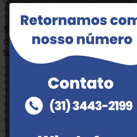
bankroll à un tournoi High‑Roller, mais seulement après
avoir consolidé leurs gains sur des formats plus
modestes.
5. Les machines à sous
compétitives : l’essor des
tournois de slots
Historiquement, les slots étaient des jeux solo, chaque
spin étant indépendant. L’avènement du cloud a permis
d’ajouter un système de points partagé : chaque spin
rapporte des points qui s’ajoutent à un classement en
temps réel. Les tournois de slots, comme le “Slot Battle
Royale” de NetEnt, rassemblent jusqu’à 1 000 joueurs
simultanément, avec un jackpot partagé proportionnel
au rang final.
Les mécanismes de points varient : certains utilisent le