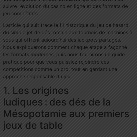
suivre l’évolution du casino en ligne et des formats de
jeu compétitifs.
L’article qui suit trace le fil historique du jeu de hasard,
du simple jet de dés romain aux tournois de machines à
sous qui offrent aujourd’hui des jackpots partagés.
Nous expliquerons comment chaque étape a façonné
les formats modernes, puis nous fournirons un guide
pratique pour que vous puissiez rejoindre ces
compétitions comme un pro, tout en gardant une
approche responsable du jeu.
1. Les origines
ludiques : des dés de la
Mésopotamie aux premiers
jeux de table