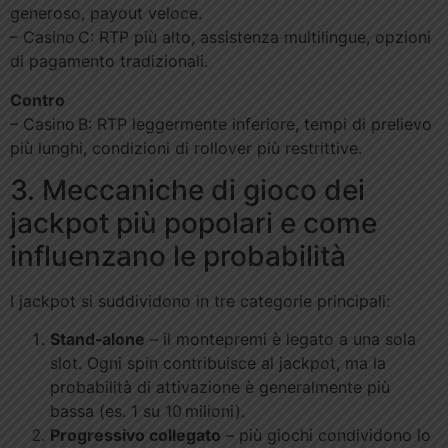
generoso, payout veloce.
– Casino C: RTP più alto, assistenza multilingue, opzioni
di pagamento tradizionali.
Contro
– Casino B: RTP leggermente inferiore, tempi di prelievo
più lunghi, condizioni di rollover più restrittive.
3. Meccaniche di gioco dei
jackpot più popolari e come
influenzano le probabilità
I jackpot si suddividono in tre categorie principali:
Stand‑alone
– il montepremi è legato a una sola
slot. Ogni spin contribuisce al jackpot, ma la
probabilità di attivazione è generalmente più
bassa (es. 1 su 10 milioni).
Progressivo collegato
– più giochi condividono lo