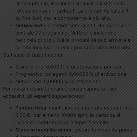
stesso premio; le puntate su qualsiasi slot della
rete aumentano il jackpot. La probabilità sale a 1
su 5 milioni, ma la concorrenza è più alta.
Networked
– i jackpot sono gestiti da un provider
centrale (Microgaming, NetEnt) e includono
centinaia di titoli. Qui la probabilità può arrivare a 1
su 2 milioni, ma il premio può superare i 10 milioni.
Statistica di base (media):
Stand‑alone: 0,00001 % di attivazione per spin.
Progressivo collegato: 0,00002 % di attivazione.
Networked: 0,00005 % di attivazione.
Per massimizzare le chance senza esporsi a rischi
eccessivi, gli esperti suggeriscono:
Puntata fissa
: mantenere una puntata costante (es.
0,20 €) per almeno 10 000 spin; la varianza si
livella e il contributo al jackpot è stabile.
Gioco in modalità demo
: testare la volatilità prima