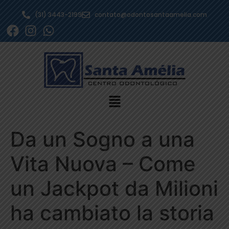
(31) 3443-2199
contato@odontosantaamelia.com
Da un Sogno a una
Vita Nuova – Come
un Jackpot da Milioni
ha cambiato la storia