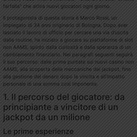
farfalla” che attira nuovi giocatori ogni giorno.
Il protagonista di questa storia è Marco Rossi, un
impiegato di 34 anni originario di Bologna. Dopo aver
lasciato il lavoro di ufficio per cercare una via d’uscita
dalla routine, ha iniziato a giocare su piattaforme di slot
non AAMS, spinto dalla curiosità e dalla speranza di un
cambiamento finanziario. Nei paragrafi seguenti seguirà
il suo percorso: dalle prime puntate sui nuovi casino non
AAMS, alla scoperta delle meccaniche dei jackpot, fino
alla gestione del denaro dopo la vincita e all’impatto
personale di una somma così imponente.
1. Il percorso del giocatore: da
principiante a vincitore di un
jackpot da un milione
Le prime esperienze