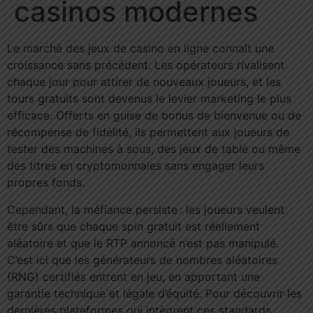
casinos modernes
Le marché des jeux de casino en ligne connaît une
croissance sans précédent. Les opérateurs rivalisent
chaque jour pour attirer de nouveaux joueurs, et les
tours gratuits sont devenus le levier marketing le plus
efficace. Offerts en guise de bonus de bienvenue ou de
récompense de fidélité, ils permettent aux joueurs de
tester des machines à sous, des jeux de table ou même
des titres en cryptomonnaies sans engager leurs
propres fonds.
Cependant, la méfiance persiste : les joueurs veulent
être sûrs que chaque spin gratuit est réellement
aléatoire et que le RTP annoncé n’est pas manipulé.
C’est ici que les générateurs de nombres aléatoires
(RNG) certifiés entrent en jeu, en apportant une
garantie technique et légale d’équité. Pour découvrir les
dernières plateformes qui intègrent ces standards,