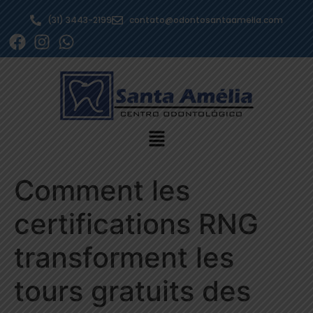
(31) 3443-2199
contato@odontosantaamelia.com
Comment les
certifications RNG
transforment les
tours gratuits des