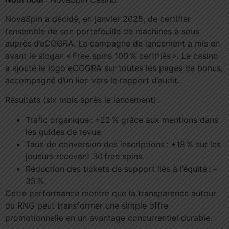
NovaSpin a décidé, en janvier 2025, de certifier
l’ensemble de son portefeuille de machines à sous
auprès d’eCOGRA. La campagne de lancement a mis en
avant le slogan « Free spins 100 % certifiés ». Le casino
a ajouté le logo eCOGRA sur toutes les pages de bonus,
accompagné d’un lien vers le rapport d’audit.
Résultats (six mois après le lancement) :
Trafic organique : +22 % grâce aux mentions dans
les guides de revue.
Taux de conversion des inscriptions : +18 % sur les
joueurs recevant 30 free spins.
Réduction des tickets de support liés à l’équité : –
35 %.
Cette performance montre que la transparence autour
du RNG peut transformer une simple offre
promotionnelle en un avantage concurrentiel durable.