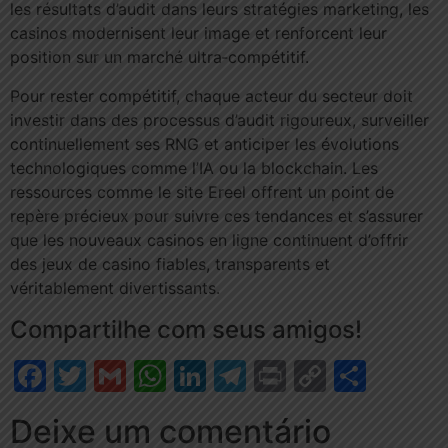
les résultats d’audit dans leurs stratégies marketing, les
casinos modernisent leur image et renforcent leur
position sur un marché ultra‑compétitif.
Pour rester compétitif, chaque acteur du secteur doit
investir dans des processus d’audit rigoureux, surveiller
continuellement ses RNG et anticiper les évolutions
technologiques comme l’IA ou la blockchain. Les
ressources comme le site Ereel offrent un point de
repère précieux pour suivre ces tendances et s’assurer
que les nouveaux casinos en ligne continuent d’offrir
des jeux de casino fiables, transparents et
véritablement divertissants.
Compartilhe com seus amigos!
Facebook
Twitter
Gmail
WhatsApp
LinkedIn
Telegram
Print
Copy
Shar
Link
Deixe um comentário