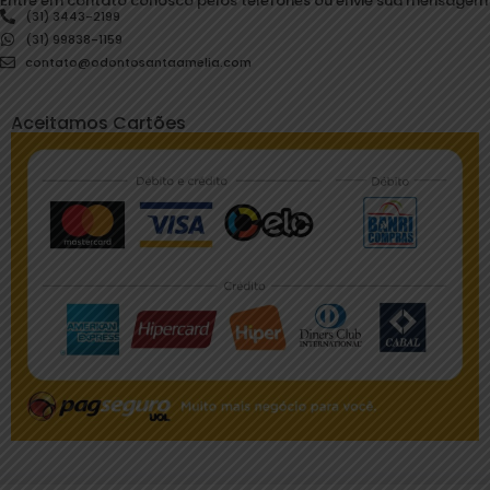
Entre em contato conosco pelos telefones ou envie sua mensagem
(31) 3443-2199
(31) 99838-1159
contato@odontosantaamelia.com
Aceitamos Cartões