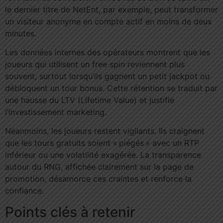
le dernier titre de NetEnt, par exemple, peut transformer
un visiteur anonyme en compte actif en moins de deux
minutes.
Les données internes des opérateurs montrent que les
joueurs qui utilisent un free spin reviennent plus
souvent, surtout lorsqu’ils gagnent un petit jackpot ou
débloquent un tour bonus. Cette rétention se traduit par
une hausse du LTV (Lifetime Value) et justifie
l’investissement marketing.
Néanmoins, les joueurs restent vigilants. Ils craignent
que les tours gratuits soient « piégés » avec un RTP
inférieur ou une volatilité exagérée. La transparence
autour du RNG, affichée clairement sur la page de
promotion, désamorce ces craintes et renforce la
confiance.
Points clés à retenir