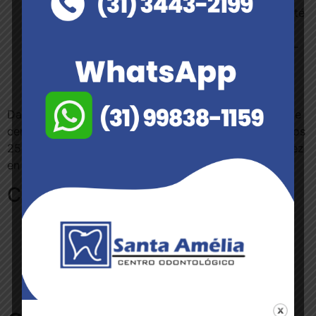
Placement du logo
: en haut de la bannière, à côté
du montant du bonus.
Message clair
: « Free spins certifiés équitables –
audités par eCOGRA ».
Call‑to‑action
: inclure un lien « Voir le rapport
d’audit » qui ouvre le PDF officiel.
Dans les campagnes d’emailing, utilisez les données de
certification comme argument de différenciation : « Nos
25 tours gratuits sont garantis par le label MGA – jouez
en toute confiance ».
Checklist de mise en page
Logo RNG visible (minimum 30 px de hauteur).
Phrase d’accroche mentionnant la certification.
Lien vers le rapport d’audit (PDF).
Mention du label dans le texte alternatif (pour
l’accessibilité).