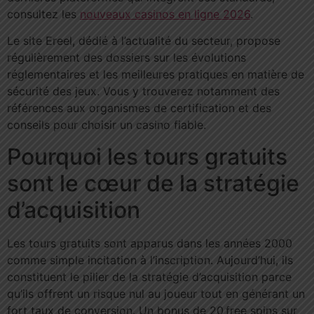
consultez les
nouveaux casinos en ligne 2026
.
Le site Ereel, dédié à l’actualité du secteur, propose
régulièrement des dossiers sur les évolutions
réglementaires et les meilleures pratiques en matière de
sécurité des jeux. Vous y trouverez notamment des
références aux organismes de certification et des
conseils pour choisir un casino fiable.
Pourquoi les tours gratuits
sont le cœur de la stratégie
d’acquisition
Les tours gratuits sont apparus dans les années 2000
comme simple incitation à l’inscription. Aujourd’hui, ils
constituent le pilier de la stratégie d’acquisition parce
qu’ils offrent un risque nul au joueur tout en générant un
fort taux de conversion. Un bonus de 20 free spins sur