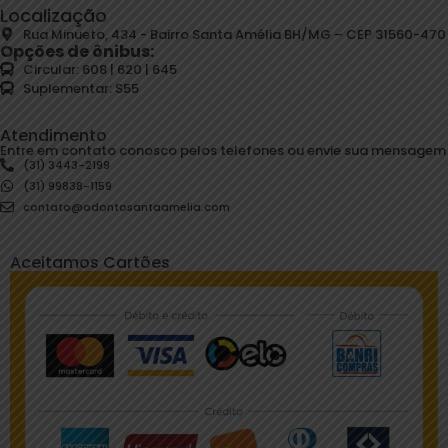
Localização
Rua Minueto, 434 - Bairro Santa Amélia BH/MG – CEP 31560-470
Opções de ônibus:
Circular: 608 | 620 | 645
Suplementar: S55
Atendimento
Entre em contato conosco pelos telefones ou envie sua mensagem
(31) 3443-2199
(31) 99838-1159
contato@odontosantaamelia.com
Aceitamos Cartões