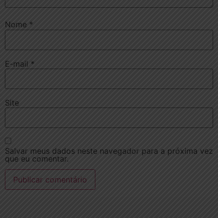
Nome
*
E-mail
*
Site
Salvar meus dados neste navegador para a próxima vez
que eu comentar.