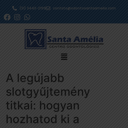
(31) 3443-2199
contato@odontosantaamelia.com
A legújabb
slotgyűjtemény
titkai: hogyan
hozhatod ki a