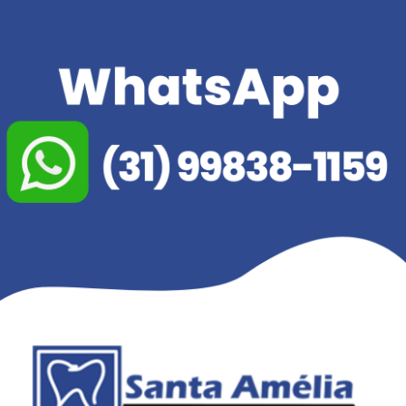
(31) 3443-2199
(31) 99838-1159
contato@odontosantaamelia.com
| Responsável Técnica: Dra. Fabiana Patrício de Oliveira – CROMG 24785