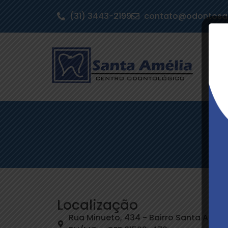
(31) 3443-2199
contato@odontosa
Localização
Rua Minueto, 434 - Bairro Santa Améli