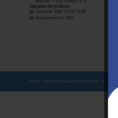
BH/MG – CEP 31560-470
Opções de ônibus:
Circular: 608 | 620 | 645
Suplementar: S55
© 2020 - Centro Odontológico Santa Amélia - EPAO 2024 