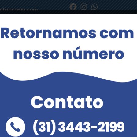
ntaamelia.com
Home
Sobre
Servi
Serviços
Atendimento
A
Entre em contato conosco pelos telefones
a
ou envie sua mensagem