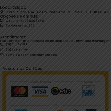
Localização
Rua Minueto, 434 - Bairro Santa Amélia BH/MG – CEP 31560-470
Opções de ônibus:
Circular: 608 | 620 | 645
Suplementar: S55
Atendimento
Entre em contato conosco pelos telefones ou envie sua mensagem
(31) 3443-2199
(31) 99838-1159
contato@odontosantaamelia.com
Aceitamos Cartões