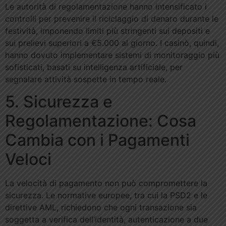
Le autorità di regolamentazione hanno intensificato i
controlli per prevenire il riciclaggio di denaro durante le
festività, imponendo limiti più stringenti sui depositi e
sui prelievi superiori a €5.000 al giorno. I casinò, quindi,
hanno dovuto implementare sistemi di monitoraggio più
sofisticati, basati su intelligenza artificiale, per
segnalare attività sospette in tempo reale.
5. Sicurezza e
Regolamentazione: Cosa
Cambia con i Pagamenti
Veloci
La velocità di pagamento non può compromettere la
sicurezza. Le normative europee, tra cui la PSD2 e le
direttive AML, richiedono che ogni transazione sia
soggetta a verifica dell’identità, autenticazione a due