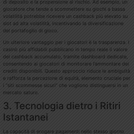
di deposito e la propensione al rischio. Ad esempio, un
giocatore che tende a scommettere su giochi a bassa
volatilità potrebbe ricevere un cashback più elevato su
slot ad alta volatilità, incentivando la diversificazione
del portafoglio di gioco.
Un ulteriore vantaggio per i giocatori è la trasparenza. I
casinò più affidabili pubblicano in tempo reale il valore
del cashback accumulato, tramite dashboard dedicate,
consentendo ai giocatori di monitorare l’ammontare dei
crediti disponibili. Questo approccio riduce le ambiguità
e rafforza la percezione di equità, elemento cruciale per
i “siti scommesse sicuri” che vogliono distinguersi in un
mercato saturo.
3. Tecnologia dietro i Ritiri
Istantanei
La capacità di erogare pagamenti nello stesso giorno