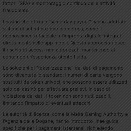
fattori (2FA) e monitoraggio continuo delle attività
fraudolente.
I casinò che offrono “same‑day payout” hanno adottato
sistemi di autenticazione biometrica, come il
riconoscimento facciale o l’impronta digitale, integrati
direttamente nelle app mobili. Questo approccio riduce
il rischio di accessi non autorizzati, mantenendo al
contempo un’esperienza utente fluida.
Le soluzioni di “tokenizzazione” dei dati di pagamento
sono diventate lo standard: i numeri di carta vengono
sostituiti da token univoci, che possono essere utilizzati
solo dal casinò per effettuare prelievi. In caso di
violazione dei dati, i token non sono riutilizzabili,
limitando l’impatto di eventuali attacchi.
Le autorità di licenza, come la Malta Gaming Authority e
l’Agenzia delle Dogane, hanno introdotto linee guida
specifiche per i pagamenti istantanei, richiedendo