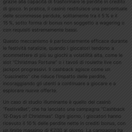
grazie alla capacità di trasformare le perdite in credito
di gioco. In pratica, il casinò restituisce una percentuale
delle scommesse perdute, solitamente tra il 5 % e il
15 %, sotto forma di bonus non soggetto a wagering o
con requisiti estremamente bassi.
Questo meccanismo è particolarmente efficace durante
le festività natalizie, quando i giocatori tendono a
scommettere di più su giochi a volatilità alta, come le
slot “Christmas Fortune” o i tavoli di roulette live con
jackpot progressivi. Il cashback agisce come un
“cuscinetto” che riduce l’impatto delle perdite,
incoraggiando gli utenti a continuare a giocare e a
esplorare nuove offerte.
Un caso di studio illuminante è quello del casinò
“FestiveBet”, che ha lanciato una campagna “Cashback
12‑Days of Christmas”. Ogni giorno, i giocatori hanno
ricevuto il 10 % delle perdite nette in crediti bonus, con
un limite massimo di €200 al giorno. La campagna ha