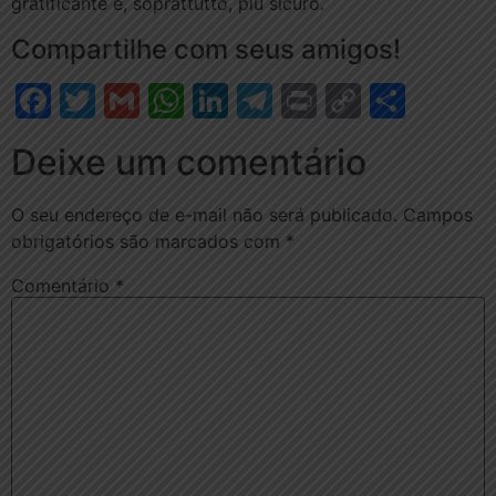
gratificante e, soprattutto, più sicuro.
Compartilhe com seus amigos!
Facebook
Twitter
Gmail
WhatsApp
LinkedIn
Telegram
Print
Copy
Shar
Link
Deixe um comentário
O seu endereço de e-mail não será publicado.
Campos
obrigatórios são marcados com
*
Comentário
*