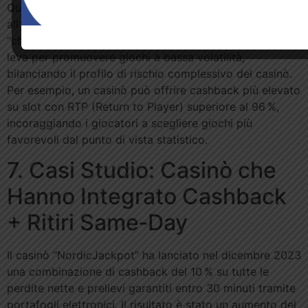
Questo meccanismo aiuta a mantenere il giocatore
all’interno del ciclo di gioco, riducendo il rischio di
“churn”. Inoltre, il cashback può essere utilizzato come
leva per promuovere giochi a bassa volatilità,
bilanciando il profilo di rischio complessivo del casinò.
Per esempio, un casinò può offrire cashback più elevato
su slot con RTP (Return to Player) superiore al 96 %,
incoraggiando i giocatori a scegliere giochi più
favorevoli dal punto di vista statistico.
7. Casi Studio: Casinò che
Hanno Integrato Cashback
+ Ritiri Same‑Day
Il casinò “NordicJackpot” ha lanciato nel dicembre 2023
una combinazione di cashback del 10 % su tutte le
perdite nette e prelievi garantiti entro 30 minuti tramite
portafogli elettronici. Il risultato è stato un aumento del