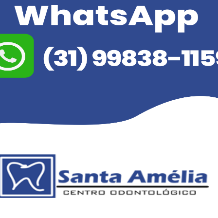
ramma “cash‑back 5 %” perché i punti venivano convertiti
to in crediti di gioco soggetti a limiti giornalieri.
badge loyalty” basato su attività di gioco responsabile (es.
o elogiato la trasparenza nella raccolta dei dati.
n sia un ostacolo, ma una guida per progettare programmi d
emi di loyalty senza sacrifica
 efficace per isolare il motore di loyalty dal core di gioco. 
azione punti, mentre il motore di gioco continua a operare 
sca sul throughput delle slot a 5‑reel.
ti, livello tier) sono memorizzati in Redis con TTL di 5 min
r i contenuti statici (immagini dei badge, termini e condizion
er gli utenti su reti 3G.
i istantanei. Quando un giocatore completa una serie di 20 g
ervizio di loyalty consuma l’evento, aggiorna il saldo punt