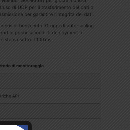
dom Number Generator) per giochi a bassa
 L’uso di UDP per il trasferimento dei dati di
smissione per garantire l’integrità dei dati.
 bonus di benvenuto. Gruppi di auto‑scaling
pod in pochi secondi. Il deployment di
 sistema sotto il 100 ms.
todo di monitoraggio
riche API