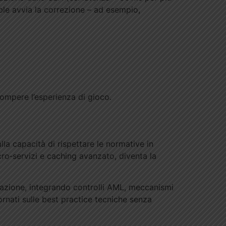
ible avvia la correzione – ad esempio,
ompere l’esperienza di gioco.
la capacità di rispettare le normative in
ro‑servizi e caching avanzato, diventa la
tazione, integrando controlli AML, meccanismi
rnati sulle best practice tecniche senza