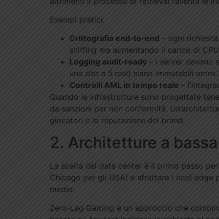
altrimenti il processo di retrieval rallenta le in
Esempi pratici:
Crittografia end‑to‑end
– ogni richiesta
sniffing ma aumentando il carico di CPU
Logging audit‑ready
– i server devono s
una slot a 5 reel) siano immutabili entro
Controlli AML in tempo reale
– l’integra
Quando le infrastrutture sono progettate tene
da sanzioni per non conformità. Un’architett
giocatori e la reputazione del brand.
2. Architetture a bassa
La scelta del data center è il primo passo per l
Chicago per gli USA) e sfruttare i nodi edge p
medio.
Zero‑Lag Gaming è un approccio che combina bi