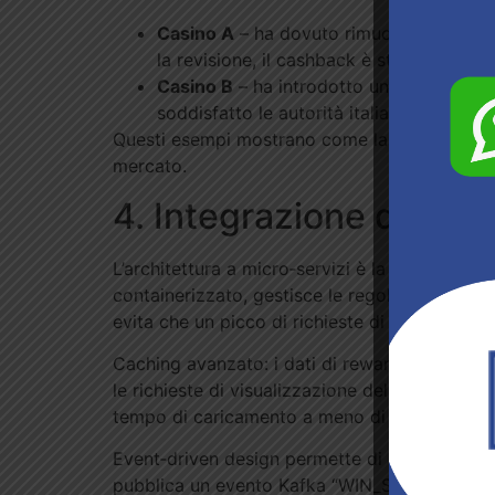
Casino A
– ha dovuto rimuovere un prog
la revisione, il cashback è stato trasforma
Casino B
– ha introdotto un sistema di “
soddisfatto le autorità italiane, che hann
Questi esempi mostrano come la conformità no
mercato.
4. Integrazione di sist
L’architettura a micro‑servizi è la risposta più
containerizzato, gestisce le regole di assegn
evita che un picco di richieste di reward influi
Caching avanzato: i dati di reward (saldo pun
le richieste di visualizzazione del profilo. Pe
tempo di caricamento a meno di 50 ms anche p
Event‑driven design permette di attivare prem
pubblica un evento Kafka “WIN_SEQUENCE”. Il s