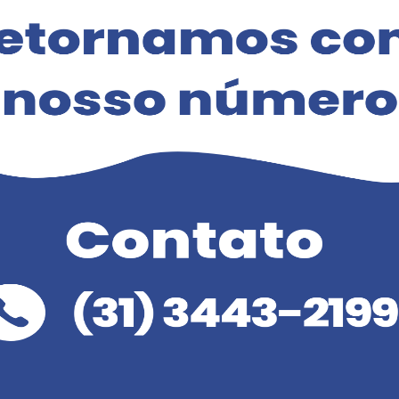
 in tempo reale permette di intervenire prima che l’esperien
 ad alta intensità di scommesse.
influisce sui programmi di fid
ta di dati comportamentali: frequenza di gioco, importi scom
acy by design”, cioè che ogni punto di raccolta includa una ca
o del 100 % su €100, per esempio, può essere offerto solo
 al valore dei punti convertibili in denaro. In molte giuris
rimenti il programma rischia di essere classificato come “st
ove i premi più elevati (es. viaggi o jackpot di €10 000) rich
irettive sulla pubblicità dei giochi d’azzardo. Le email d
offerte “condizionate” a depositi superiori a soglie stabilit