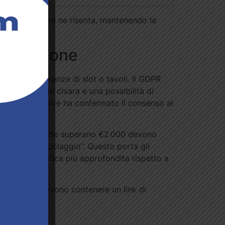
za del giocatore ne risenta, mantenendo la
elizzazione
messi, preferenze di slot o tavoli. Il GDPR
sella di opt‑in chiara e una possibilità di
 se il giocatore ha confermato il consenso al
dizioni, i punti che superano €2 000 devono
rumento di riciclaggio”. Questo porta gli
iedono una verifica più approfondita rispetto a
i marketing devono contenere un link di
e (es. €500).