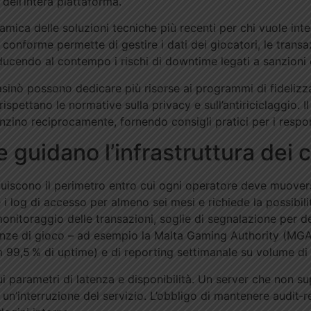
 dell’intera piattaforma.
mica delle soluzioni tecniche più recenti per chi vuole int
conforme permette di gestire i dati dei giocatori, le transa
ducendo al contempo i rischi di downtime legati a sanzioni 
sinò possono dedicare più risorse ai programmi di fideliz
ispettano le normative sulla privacy e sull’antiriciclaggio. 
zino reciprocamente, fornendo consigli pratici per i respon
 guidano l’infrastruttura dei 
ituiscono il perimetro entro cui ogni operatore deve muover
 i log di accesso per almeno sei mesi e richiede la possibilit
onitoraggio delle transazioni, soglie di segnalazione per d
enze di gioco – ad esempio la Malta Gaming Authority (MG
m 99,5 % di uptime) e di reporting settimanale su volume d
 parametri di latenza e disponibilità. Un server che non s
 un’interruzione del servizio. L’obbligo di mantenere audit‑r