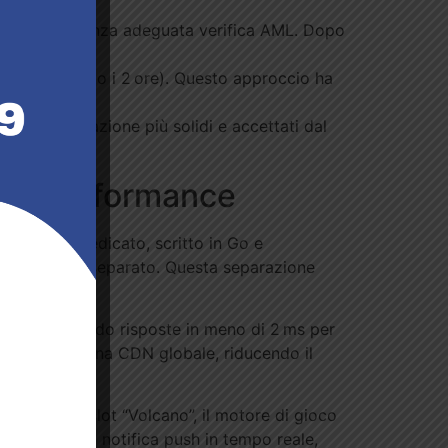
 in denaro senza adeguata verifica AML. Dopo
 sessioni sotto i 2 ore). Questo approccio ha
i fidelizzazione più solidi e accettati dal
re le performance
Un servizio dedicato, scritto in Go e
in un cluster separato. Questa separazione
uti, consentendo risposte in meno di 2 ms per
i) si utilizza una CDN globale, riducendo il
iri su una slot “Volcano”, il motore di gioco
i e invia una notifica push in tempo reale,