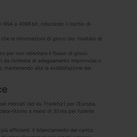
 RSA a 4096 bit, riducendo il rischio di
he le informazioni di gioco (es. risultato di
ms per non rallentare il flusso di gioco.
ati da richieste di adeguamento improvvise o
e, mantenendo alta la soddisfazione dei
ce
pali mercati (ad es. Frankfurt per l’Europa,
ndata‑ritorno a meno di 30 ms per l’utente
ù efficienti. Il bilanciamento del carico