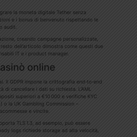
egrare la moneta digitale Tether senza
zioni e i bonus di benvenuto rispettando le
o audit.
zazione, creando campagne personalizzate,
Il resto dell’articolo dimostra come questi due
sabili IT e i product manager.
casinò online
si. Il GDPR impone la crittografia end‑to‑end
à di cancellare i dati su richiesta. L’AML
epositi superiori a €10 000 e verifiche KYC
A) o la UK Gambling Commission –
i scommesse e vincite.
upporta TLS 1.3, ad esempio, può essere
eady logs richiede storage ad alta velocità,