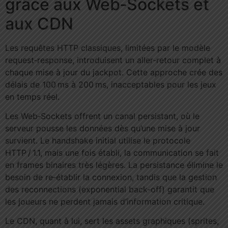
grâce aux Web‑Sockets et
aux CDN
Les requêtes HTTP classiques, limitées par le modèle
request‑response, introduisent un aller‑retour complet à
chaque mise à jour du jackpot. Cette approche crée des
délais de 100 ms à 200 ms, inacceptables pour les jeux
en temps réel.
Les Web‑Sockets offrent un canal persistant, où le
serveur pousse les données dès qu’une mise à jour
survient. Le handshake initial utilise le protocole
HTTP / 1.1, mais une fois établi, la communication se fait
en frames binaires très légères. La persistance élimine le
besoin de re‑établir la connexion, tandis que la gestion
des reconnections (exponential back‑off) garantit que
les joueurs ne perdent jamais d’information critique.
Le CDN, quant à lui, sert les assets graphiques (sprites,