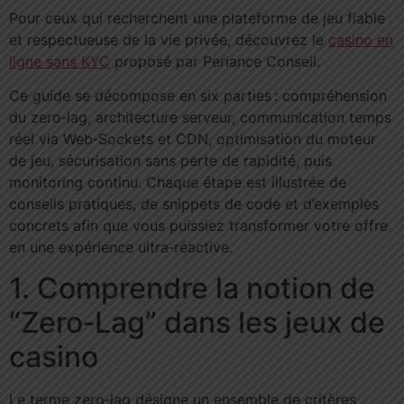
Pour ceux qui recherchent une plateforme de jeu fiable
et respectueuse de la vie privée, découvrez le
casino en
ligne sans KYC
proposé par Periance Conseil.
Ce guide se décompose en six parties : compréhension
du zero‑lag, architecture serveur, communication temps
réel via Web‑Sockets et CDN, optimisation du moteur
de jeu, sécurisation sans perte de rapidité, puis
monitoring continu. Chaque étape est illustrée de
conseils pratiques, de snippets de code et d’exemples
concrets afin que vous puissiez transformer votre offre
en une expérience ultra‑réactive.
1. Comprendre la notion de
“Zero‑Lag” dans les jeux de
casino
Le terme zero‑lag désigne un ensemble de critères