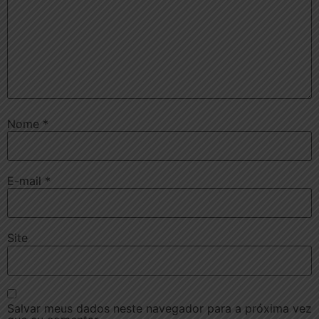
Nome
*
E-mail
*
Site
Salvar meus dados neste navegador para a próxima vez