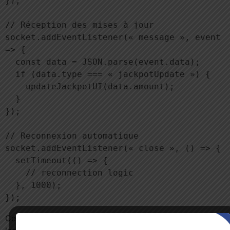
});

// Réception des mises à jour

socket.addEventListener(« message », event 
=> {

  const data = JSON.parse(event.data);

  if (data.type === « jackpotUpdate ») {

    updateJackpotUI(data.amount);

  }

});

// Reconnexion automatique

socket.addEventListener(« close », () => {

  setTimeout(() => {

    // reconnection logic

  }, 1000);

Ce fragment montre comment le client s’abonne, reçoit