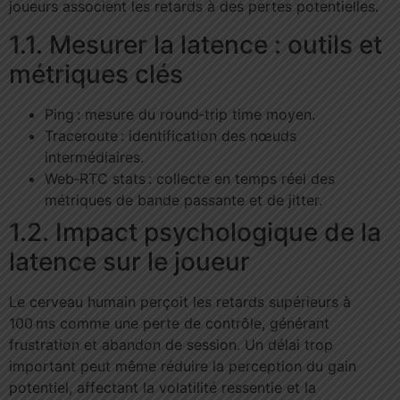
joueurs associent les retards à des pertes potentielles.
1.1. Mesurer la latence : outils et
métriques clés
Ping : mesure du round‑trip time moyen.
Traceroute : identification des nœuds
intermédiaires.
Web‑RTC stats : collecte en temps réel des
métriques de bande passante et de jitter.
1.2. Impact psychologique de la
latence sur le joueur
Le cerveau humain perçoit les retards supérieurs à
100 ms comme une perte de contrôle, générant
frustration et abandon de session. Un délai trop
important peut même réduire la perception du gain
potentiel, affectant la volatilité ressentie et la