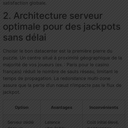
satisfaction globale.
2. Architecture serveur
optimale pour des jackpots
sans délai
Choisir le bon datacenter est la première pierre du
puzzle. Un centre situé à proximité géographique de la
majorité de vos joueurs (ex. : Paris pour le casino
français) réduit le nombre de sauts réseau, limitant le
temps de propagation. La redondance multi‑zone
assure que la perte d’un nœud n’impacte pas le flux de
jackpot.
Option
Avantages
Inconvénients
Serveur dédié
Latence
Coût initial élevé,