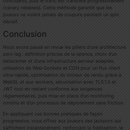
concluants, puis le trafic est transféré progressivement
(canary releases). Cette méthode garantit que les
joueurs ne voient jamais de coupure pendant un spin
décisif.
Conclusion
Nous avons passé en revue les piliers d’une architecture
zero‑lag : définition précise de la latence, choix d’un
datacenter et d’une infrastructure serveur adaptée,
utilisation de Web‑Sockets et CDN pour un flux client
ultra‑rapide, optimisation du moteur de rendu grâce à
WebGL et aux workers, sécurisation avec TLS 1.3 et
JWT tout en restant conforme aux exigences
réglementaires, puis mise en place d’un monitoring
continu et d’un processus de déploiement sans friction.
En appliquant ces bonnes pratiques de façon
progressive, vous offrez aux joueurs des jackpots qui
s’affichent instantanément, renforçant la fidélisation, le