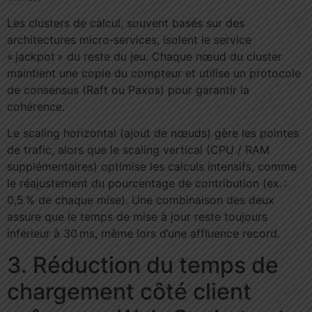
Les clusters de calcul, souvent basés sur des
architectures micro‑services, isolent le service
« jackpot » du reste du jeu. Chaque nœud du cluster
maintient une copie du compteur et utilise un protocole
de consensus (Raft ou Paxos) pour garantir la
cohérence.
Le scaling horizontal (ajout de nœuds) gère les pointes
de trafic, alors que le scaling vertical (CPU / RAM
supplémentaires) optimise les calculs intensifs, comme
le réajustement du pourcentage de contribution (ex. :
0,5 % de chaque mise). Une combinaison des deux
assure que le temps de mise à jour reste toujours
inférieur à 30 ms, même lors d’une affluence record.
3. Réduction du temps de
chargement côté client