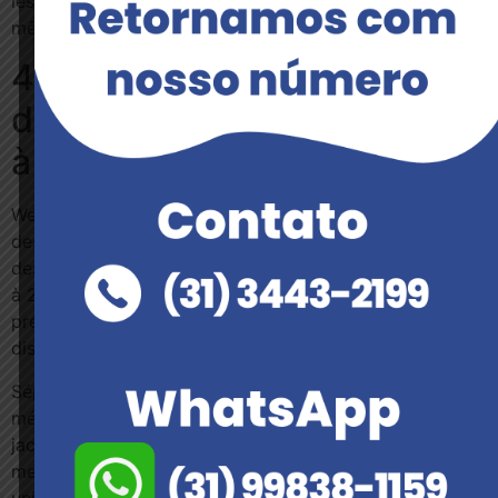
les montants en temps réel et maintient la connexion
même en cas de perte temporaire.
4. Optimisation du moteur
de jeu : du rendu graphique
à la logique de jackpot
WebGL, couplé à des shaders légers, permet d’afficher
des animations de jackpot fluides à 60 FPS même sur
des appareils mobiles modestes. En limitant les textures
à 2 K × 2 K et en utilisant des buffers de vertex
pré‑calculés, le GPU consomme moins d’énergie et reste
disponible pour d’autres effets.
Séparer le thread principal du rendu de la logique
métier grâce aux Web Workers évite que le calcul du
jackpot bloque l’affichage. Le worker écoute les
messages du socket, met à jour le montant et renvoie
uniquement la valeur numérique au thread UI, qui se