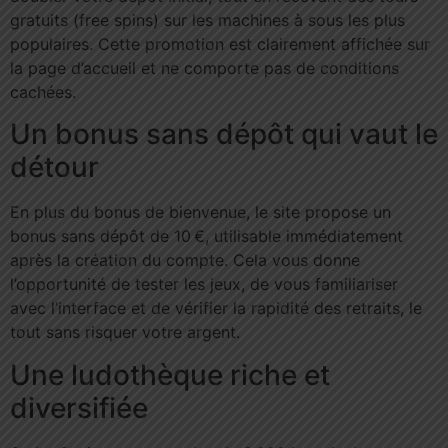
gratuits (free spins) sur les machines à sous les plus
populaires. Cette promotion est clairement affichée sur
la page d’accueil et ne comporte pas de conditions
cachées.
Un bonus sans dépôt qui vaut le
détour
En plus du bonus de bienvenue, le site propose un
bonus sans dépôt de 10 €, utilisable immédiatement
après la création du compte. Cela vous donne
l’opportunité de tester les jeux, de vous familiariser
avec l’interface et de vérifier la rapidité des retraits, le
tout sans risquer votre argent.
Une ludothèque riche et
diversifiée