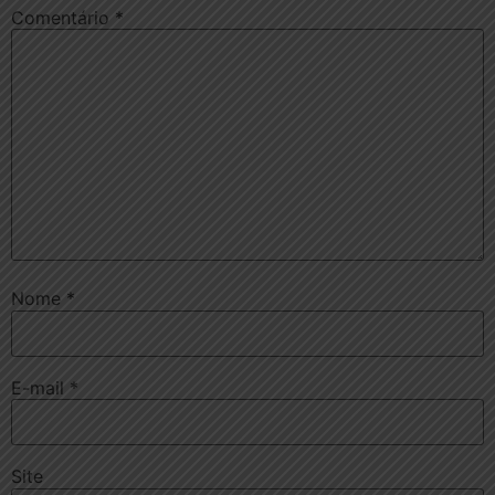
Comentário
*
Nome
*
E-mail
*
Site