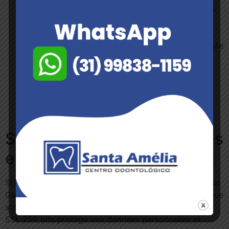
promo « WELCOMEFR » pour débloquer le bonus
de bienvenue de 200 %.
Jouer aux jeux éligibles – Les tours gratuits sont
limités à certaines machines à sous, vérifiez la liste
dans la section promotions.
Astuce : respectez les exigences de mise
(wagering) en misant au moins 30 € par
session pour débloquer vos gains plus
rapidement.
Sécurité, paiements rapides
et support client
Stake Casino possède une licence délivrée par la Malta
Gaming Authority, ce qui assure une protection juridique
solide et un audit régulier des systèmes. Le cryptage
SSL 256 bits protège vos données personnelles et