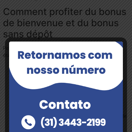
Comment profiter du bonus
de bienvenue et du bonus
sans dépôt
Pour tirer le meilleur parti des promotions, suivez ces
étapes simples :
Créer votre compte – Remplissez le formulaire
d’inscription en français et choisissez un mot de
passe sécurisé.
Valider votre identité – Téléversez une pièce
d’identité et un justificatif de domicile pour
respecter les exigences de conformité.
Activer le bonus sans dépôt – Le crédit de 10 €
apparaît automatiquement dans votre portefeuille
de jeu.
Effectuer votre premier dépôt – Utilisez le code