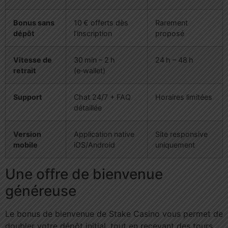
Bonus sans
10 € offerts dès
Rarement
dépôt
l’inscription
proposé
Vitesse de
30 min – 2 h
24 h – 48 h
retrait
(e‑wallet)
Support
Chat 24/7 + FAQ
Horaires limitées
détaillée
Version
Application native
Site responsive
mobile
iOS/Android
uniquement
Une offre de bienvenue
généreuse
Le bonus de bienvenue de Stake Casino vous permet de
doubler votre dépôt initial, tout en recevant des tours