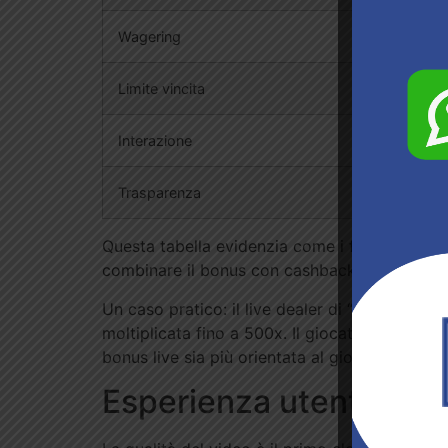
Wagering
20‑40x
Limite vincita
100‑150 €
Interazione
Nessuna
Trasparenza
Algoritmo
Questa tabella evidenzia come i free spins nei 
combinare il bonus con cashback o altre promo
Un caso pratico: il live dealer di “Lightning R
moltiplicata fino a 500x. Il giocatore, senza 
bonus live sia più orientata al giocatore.
Esperienza utente: l’im