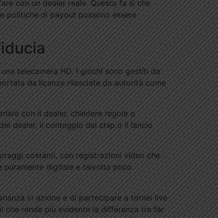
are con un dealer reale. Questo fa sì che
 le politiche di payout possono essere
fiducia
a una telecamera HD. I giochi sono gestiti da
pportata da licenze rilasciate da autorità come
rlare con il dealer, chiedere regole o
dealer, il conteggio dei chip o il lancio
itoraggi costanti, con registrazioni video che
 è puramente digitale e talvolta poco
varianza in azione e di partecipare a tornei live
 che rende più evidente la differenza tra far