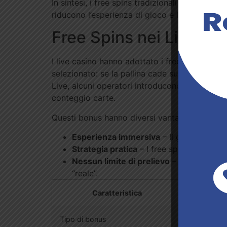
In sintesi, i free spins tradizionali sono un 
riducono l’esperienza di gioco e la percezione 
Free Spins nei Live Ca
I live casino hanno adottato i free spins in mo
selezionato: se la pallina cade su quel numero
Live, alcuni operatori introducono un “bonus s
conteggio carte.
Questi bonus hanno diversi vantaggi:
Esperienza immersiva
– Il giocatore viv
Strategia pratica
– I free spins possono 
Nessun limite di prelievo
– A differenza 
“reale”.
Caratteristica
Tipo di bonus
Free spins s