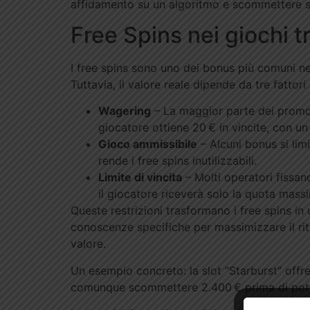
affidamento su un algoritmo e scommettere s
Free Spins nei giochi t
I free spins sono uno dei bonus più comuni nel
Tuttavia, il valore reale dipende da tre fattori
Wagering
– La maggior parte dei promoto
giocatore ottiene 20 € in vincite, con 
Gioco ammissibile
– Alcuni bonus si lim
rende i free spins inutilizzabili.
Limite di vincita
– Molti operatori fissan
il giocatore riceverà solo la quota mass
Queste restrizioni trasformano i free spins in 
conoscenze specifiche per massimizzare il rito
valore.
Un esempio concreto: la slot “Starburst” offre
comunque scommettere 2.400 € prima di poter 