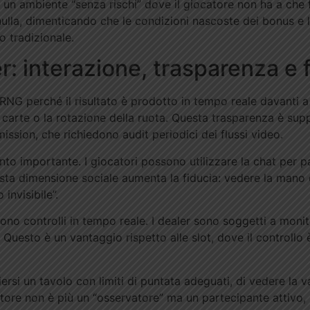
 un ambiente “senza rischi” dove il giocatore non ha a che f
 nulla, dimenticando che le condizioni nascoste dei bonus e
o tradizionale.
er: interazione, trasparenza e 
li RNG perché il risultato è prodotto in tempo reale davanti 
 di carte o la rotazione della ruota. Questa trasparenza è su
ion, che richiedono audit periodici dei flussi video.
nto importante. I giocatori possono utilizzare la chat per pa
dimensione sociale aumenta la fiducia: vedere la mano del 
invisibile”.
ffrono controlli in tempo reale. I dealer sono soggetti a mon
Questo è un vantaggio rispetto alle slot, dove il controllo
liersi un tavolo con limiti di puntata adeguati, di vedere la 
ore non è più un “osservatore” ma un partecipante attivo, il