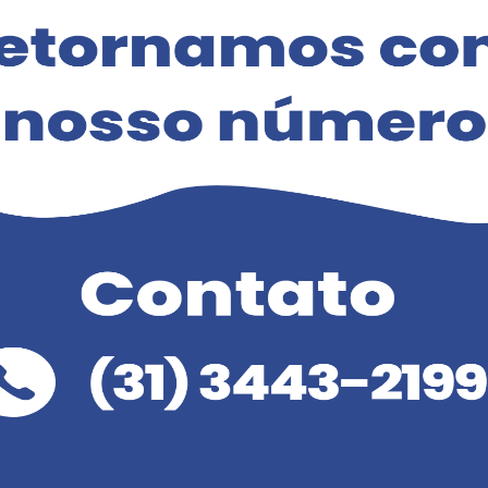
ottimo strumento di acquisizione clienti, ma il loro vero val
di “gratuità”.
sino: un nuovo modo di giocar
di più creativi rispetto alle slot. Ad esempio, Roulette Live
, il giocatore riceve una vincita pari a una multipla della p
pin” che consente di ricevere una mano extra con un valore 
e l’emozione in tempo reale, osservando il dealer lanciare la 
essere usati per provare nuove tattiche senza rischiare il pr
delle slot, molte offerte live non impongono un cap di vincit
Slot tradizionali
u rulli
Free spins su tavoli (roulette, blac