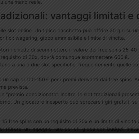
u una mano reale.
radizionali: vantaggi limitati 
le slot online. Un tipico pacchetto può offrire 20 giri su u
 critici: wagering, gioco ammissibile e limite di vincita.
ri richiede di scommettere il valore dei free spins 25‑40 
un requisito di 30x, dovrà comunque scommettere 600 €.
itano a una o due slot specifiche, frequentemente quelle co
o un cap di 100‑150 € per i premi derivanti dai free spins. A
ima prevista.
un “premio condizionato”. Inoltre, le slot tradizionali prese
rno. Un giocatore inesperto può sprecare i giri gratuiti su 
 15 free spins con un requisito di 30x e un limite di vincit
ritirare, un impegno raro per chi gioca con budget limitat