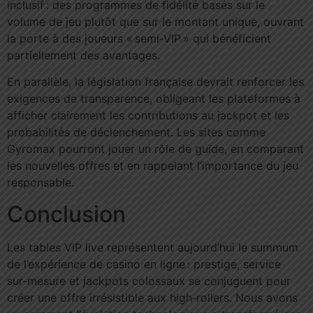
inclusif : des programmes de fidélité basés sur le
volume de jeu plutôt que sur le montant unique, ouvrant
la porte à des joueurs « semi‑VIP » qui bénéficient
partiellement des avantages.
En parallèle, la législation française devrait renforcer les
exigences de transparence, obligeant les plateformes à
afficher clairement les contributions au jackpot et les
probabilités de déclenchement. Les sites comme
Gyromax pourront jouer un rôle de guide, en comparant
les nouvelles offres et en rappelant l’importance du jeu
responsable.
Conclusion
Les tables VIP live représentent aujourd’hui le summum
de l’expérience de casino en ligne : prestige, service
sur‑mesure et jackpots colossaux se conjuguent pour
créer une offre irrésistible aux high‑rollers. Nous avons