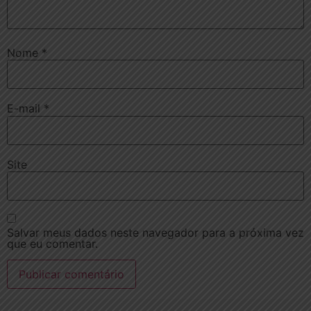
Nome
*
E-mail
*
Site
Salvar meus dados neste navegador para a próxima vez
que eu comentar.