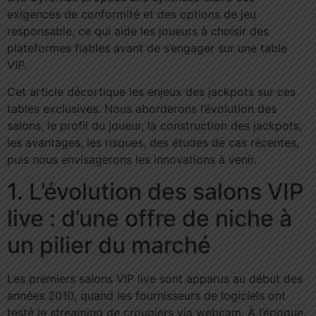
exigences de conformité et des options de jeu
responsable, ce qui aide les joueurs à choisir des
plateformes fiables avant de s’engager sur une table
VIP.
Cet article décortique les enjeux des jackpots sur ces
tables exclusives. Nous aborderons l’évolution des
salons, le profil du joueur, la construction des jackpots,
les avantages, les risques, des études de cas récentes,
puis nous envisagerons les innovations à venir.
1. L’évolution des salons VIP
live : d’une offre de niche à
un pilier du marché
Les premiers salons VIP live sont apparus au début des
années 2010, quand les fournisseurs de logiciels ont
testé le streaming de croupiers via webcam. À l’époque,