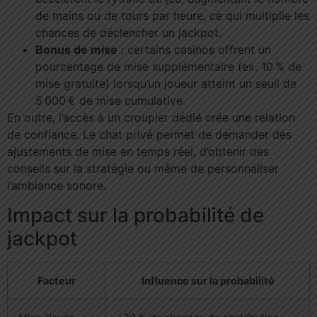
de mains ou de tours par heure, ce qui multiplie les
chances de déclencher un jackpot.
Bonus de mise
: certains casinos offrent un
pourcentage de mise supplémentaire (ex. 10 % de
mise gratuite) lorsqu’un joueur atteint un seuil de
5 000 € de mise cumulative.
En outre, l’accès à un croupier dédié crée une relation
de confiance. Le chat privé permet de demander des
ajustements de mise en temps réel, d’obtenir des
conseils sur la stratégie ou même de personnaliser
l’ambiance sonore.
Impact sur la probabilité de
jackpot
Facteur
Influence sur la probabilité