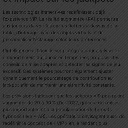
Les technologies immersives redéfinissent déjà
l’expérience VIP. La réalité augmentée (RA) permettra
aux joueurs de voir les cartes flotter au-dessus de la
table, d’interagir avec des objets virtuels et de
personnaliser l’éclairage selon leurs préférences.
L’intelligence artificielle sera intégrée pour analyser le
comportement du joueur en temps réel, proposer des
conseils de mise adaptés et détecter les signes de jeu
excessif. Ces systèmes pourront également ajuster
dynamiquement le pourcentage de contribution au
jackpot afin de maintenir une attractivité constante.
Les prévisions indiquent que les jackpots VIP pourraient
augmenter de 20 à 30 % d’ici 2027, grâce à des mises
plus importantes et à la popularisation de formats
hybrides (live + AR). Les opérateurs envisagent aussi de
redéfinir le concept de « VIP » en le rendant plus