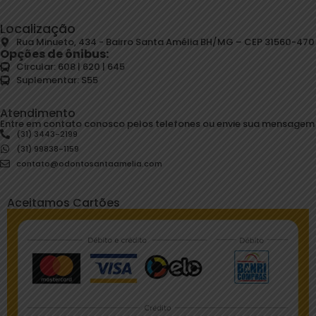
Localização
Rua Minueto, 434 - Bairro Santa Amélia BH/MG – CEP 31560-470
Opções de ônibus:
Circular: 608 | 620 | 645
Suplementar: S55
Atendimento
Entre em contato conosco pelos telefones ou envie sua mensagem
(31) 3443-2199
(31) 99838-1159
contato@odontosantaamelia.com
Aceitamos Cartões