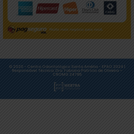
© 2020 - Centro Odontológico Santa Amélia - EPAO 2024 |
Responsável Técnica: Dra. Fabiana Patrício de Oliveira –
CROMG 24785