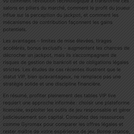
vu comment l’évolution technologique a transformé ces
salons en piliers du marché, comment le profil du joueur
influe sur la perception du jackpot, et comment les
mécanismes de contribution façonnent les gains
potentiels.
Les avantages – limites de mise élevées, tirages
accélérés, bonus exclusifs – augmentent les chances de
décrocher un jackpot, mais ils s’accompagnent de
risques de gestion de bankroll et de obligations légales
strictes. Les études de cas récentes illustrent que le
statut VIP, bien qu’avantageux, ne remplace pas une
stratégie solide et une discipline financière.
En résumé, profiter pleinement des tables VIP live
requiert une approche informée : choisir une plateforme
licenciée, exploiter les outils de jeu responsable et gérer
judicieusement son capital. Consultez des ressources
comme Gyromax pour comparer les offres légales et
rester maître de votre expérience de jeu. Bonne chance,