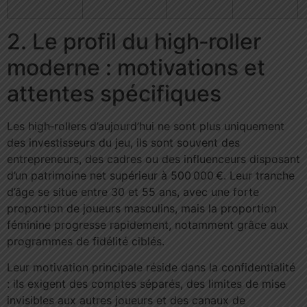
2. Le profil du high‑roller
moderne : motivations et
attentes spécifiques
Les high‑rollers d’aujourd’hui ne sont plus uniquement
des investisseurs du jeu, ils sont souvent des
entrepreneurs, des cadres ou des influenceurs disposant
d’un patrimoine net supérieur à 500 000 €. Leur tranche
d’âge se situe entre 30 et 55 ans, avec une forte
proportion de joueurs masculins, mais la proportion
féminine progresse rapidement, notamment grâce aux
programmes de fidélité ciblés.
Leur motivation principale réside dans la confidentialité
: ils exigent des comptes séparés, des limites de mise
invisibles aux autres joueurs et des canaux de