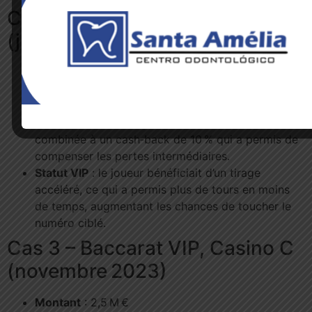
Cas 2 – Roulette VIP, Casino B
(juillet 2024)
Montant
: 1,8 M €
Mise totale
: 4 000 € sur le même numéro pendant
12 tours consécutifs.
Stratégie
: mise progressive sur un numéro chaud,
combinée à un cash‑back de 10 % qui a permis de
compenser les pertes intermédiaires.
Statut VIP
: le joueur bénéficiait d’un tirage
accéléré, ce qui a permis plus de tours en moins
de temps, augmentant les chances de toucher le
numéro ciblé.
Cas 3 – Baccarat VIP, Casino C
(novembre 2023)
Montant
: 2,5 M €