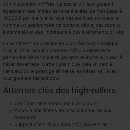
communication chiffrés. Le statut VIP leur garantit
également des limites de mise élevées, parfois jusqu’à
10 000 € par main, ainsi que des services sur‑mesure
comme un gestionnaire de compte dédié, des retraits
instantanés et des invitations à des événements privés.
Le sentiment de prestige joue un rôle psychologique
crucial. Être reconnu comme « VIP » augmente la
perception de la valeur du jackpot et incite le joueur à
miser davantage. Cette dynamique crée un cercle
vertueux où le prestige alimente les mises, qui à leur
tour gonflent les jackpots.
Attentes clés des high‑rollers
Confidentialité totale des transactions
Accès à des limites de mise supérieures aux
standards
Support client disponible 24/7, souvent en