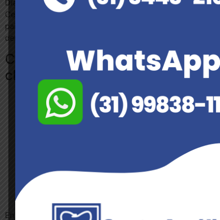
Diamond peuvent retirer jusqu’à 10 000 € sans délai.
Certains casinos imposent également des délais de
paiement de 48 à 72 heures après la validation de la
demande.
Checklist pour identifier les
clauses abusives
Vérifier le taux de wagering : plus il est élevé, plus
le risque est grand.
Contrôler le plafond de retrait lié au bonus.
Lire les délais de paiement et les éventuels frais de
traitement.
S’assurer que les conditions de mise s’appliquent à
tous les jeux ou uniquement à une sélection
(souvent les machines à sous).
Rechercher les mentions de fair‑play et de
responsabilité dans les CGU.
En cas de doute, le site National Cloture propose des