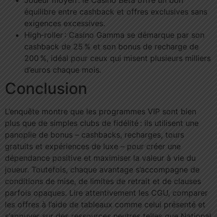
Joueur moyen : le Casino Beta offre un bon
équilibre entre cashback et offres exclusives sans
exigences excessives.
High‑roller : Casino Gamma se démarque par son
cashback de 25 % et son bonus de recharge de
200 %, idéal pour ceux qui misent plusieurs milliers
d’euros chaque mois.
Conclusion
L’enquête montre que les programmes VIP sont bien
plus que de simples clubs de fidélité : ils utilisent une
panoplie de bonus – cashbacks, recharges, tours
gratuits et expériences de luxe – pour créer une
dépendance positive et maximiser la valeur à vie du
joueur. Toutefois, chaque avantage s’accompagne de
conditions de mise, de limites de retrait et de clauses
parfois opaques. Lire attentivement les CGU, comparer
les offres à l’aide de tableaux comme celui présenté et
s’appuyer sur des ressources neutres telles que National