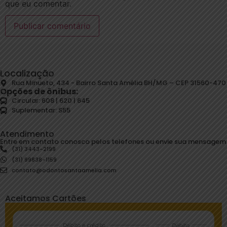
que eu comentar.
Localização
Rua Minueto, 434 - Bairro Santa Amélia BH/MG – CEP 31560-470
Opções de ônibus:
Circular: 608 | 620 | 645
Suplementar: S55
Atendimento
Entre em contato conosco pelos telefones ou envie sua mensagem
(31) 3443-2199
(31) 99838-1159
contato@odontosantaamelia.com
Aceitamos Cartões