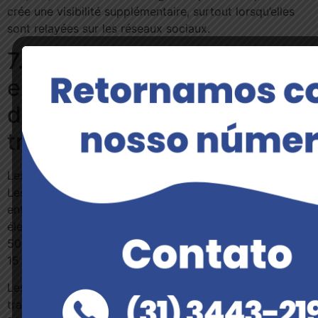
crée une visibilité supplémentaire, surtout lorsqu’elles
sont relayées sur les réseaux sociaux.
7. Les conditions cachées :
exigences de mise, limites
de retrait et clauses de
transparence
Les bonus VIP sont rarement dépourvus de conditions.
Les exigences de mise (wagering) varient généralement
entre 20 x et 40 x le montant du bonus, parfois plus
élevé pour les cashbacks. Par exemple, un bonus de
500 € avec un wagering de 30 x implique de miser
15 000 € avant de pouvoir retirer les gains.
Les limites de retrait sont souvent fixées à 2 000 € par
transaction pour les joueurs Bronze, tandis que les