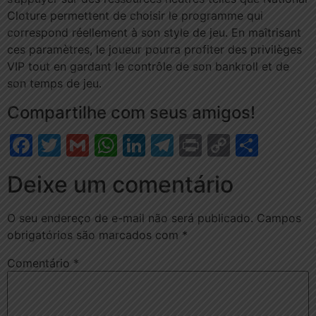
Cloture permettent de choisir le programme qui
correspond réellement à son style de jeu. En maîtrisant
ces paramètres, le joueur pourra profiter des privilèges
VIP tout en gardant le contrôle de son bankroll et de
son temps de jeu.
Compartilhe com seus amigos!
Facebook
Twitter
Gmail
WhatsApp
LinkedIn
Telegram
Print
Copy
Shar
Link
Deixe um comentário
O seu endereço de e-mail não será publicado.
Campos
obrigatórios são marcados com
*
Comentário
*