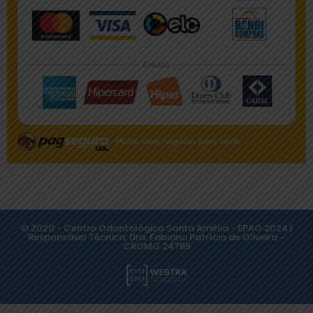
© 2020 - Centro Odontológico Santa Amélia - EPAO 2024 |
Responsável Técnica: Dra. Fabiana Patrício de Oliveira –
CROMG 24785