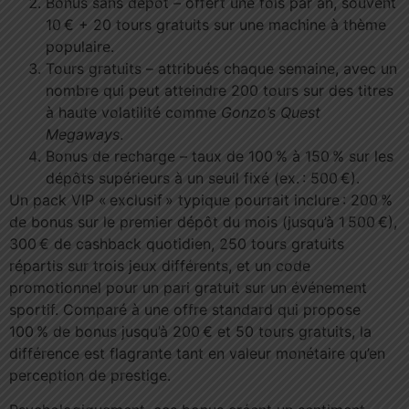
Bonus sans dépôt – offert une fois par an, souvent
10 € + 20 tours gratuits sur une machine à thème
populaire.
Tours gratuits – attribués chaque semaine, avec un
nombre qui peut atteindre 200 tours sur des titres
à haute volatilité comme
Gonzo’s Quest
Megaways
.
Bonus de recharge – taux de 100 % à 150 % sur les
dépôts supérieurs à un seuil fixé (ex. : 500 €).
Un pack VIP « exclusif » typique pourrait inclure : 200 %
de bonus sur le premier dépôt du mois (jusqu’à 1 500 €),
300 € de cashback quotidien, 250 tours gratuits
répartis sur trois jeux différents, et un code
promotionnel pour un pari gratuit sur un événement
sportif. Comparé à une offre standard qui propose
100 % de bonus jusqu’à 200 € et 50 tours gratuits, la
différence est flagrante tant en valeur monétaire qu’en
perception de prestige.