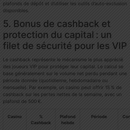
plafonds de dépôt et d’utiliser les outils d’auto‑exclusion
disponibles.
5. Bonus de cashback et
protection du capital : un
filet de sécurité pour les VIP
Le cashback représente le mécanisme le plus apprécié
des joueurs VIP pour protéger leur capital. Le calcul se
base généralement sur le volume net perdu pendant une
période donnée (quotidienne, hebdomadaire ou
mensuelle). Par exemple, un casino peut offrir 15 % de
cashback sur les pertes nettes de la semaine, avec un
plafond de 500 €.
Casino
%
Plafond
Période
Con
Cashback
hebdo