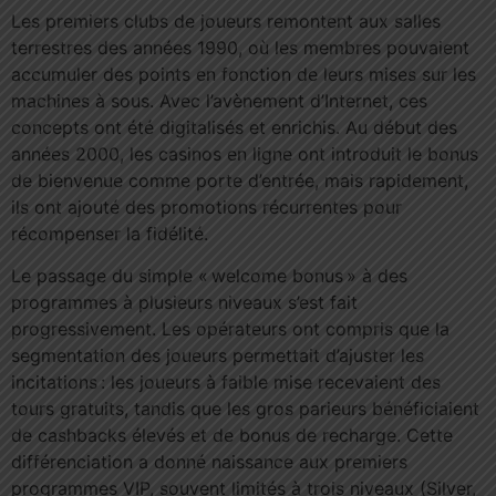
Les premiers clubs de joueurs remontent aux salles
terrestres des années 1990, où les membres pouvaient
accumuler des points en fonction de leurs mises sur les
machines à sous. Avec l’avènement d’Internet, ces
concepts ont été digitalisés et enrichis. Au début des
années 2000, les casinos en ligne ont introduit le bonus
de bienvenue comme porte d’entrée, mais rapidement,
ils ont ajouté des promotions récurrentes pour
récompenser la fidélité.
Le passage du simple « welcome bonus » à des
programmes à plusieurs niveaux s’est fait
progressivement. Les opérateurs ont compris que la
segmentation des joueurs permettait d’ajuster les
incitations : les joueurs à faible mise recevaient des
tours gratuits, tandis que les gros parieurs bénéficiaient
de cashbacks élevés et de bonus de recharge. Cette
différenciation a donné naissance aux premiers
programmes VIP, souvent limités à trois niveaux (Silver,