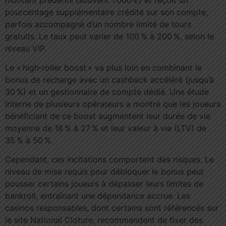
pourcentage supplémentaire crédité sur son compte,
parfois accompagné d’un nombre limité de tours
gratuits. Le taux peut varier de 100 % à 200 %, selon le
niveau VIP.
Le « high‑roller boost » va plus loin en combinant le
bonus de recharge avec un cashback accéléré (jusqu’à
30 %) et un gestionnaire de compte dédié. Une étude
interne de plusieurs opérateurs a montré que les joueurs
bénéficiant de ce boost augmentent leur durée de vie
moyenne de 18 % à 27 % et leur valeur à vie (LTV) de
35 % à 50 %.
Cependant, ces incitations comportent des risques. Le
niveau de mise requis pour débloquer le bonus peut
pousser certains joueurs à dépasser leurs limites de
bankroll, entraînant une dépendance accrue. Les
casinos responsables, dont certains sont référencés sur
le site National Cloture, recommandent de fixer des