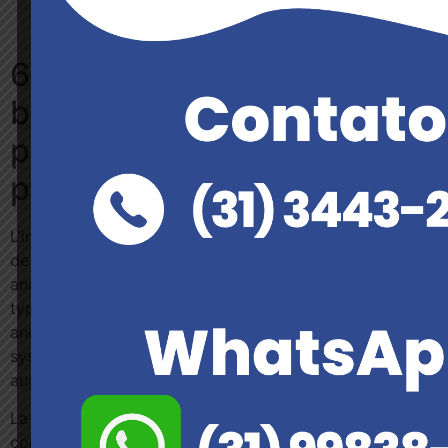
coffre‑fort numérique chiffré, accessible
uniquement aux équipes de conformité.
6. Tendances futures : IA,
blockchain et
personnalisation des
paiements VIP
L’intelligence artificielle devient le pilier de la prévention
de la fraude. Des modèles de machine learning
analysent des milliers de paramètres (heure du jour,
type de jeu, historique de dépôt) pour identifier des
anomalies en temps réel. Un casino qui a déployé un
système d’IA a réduit les faux positifs de 27 % tout en
augmentant la détection de fraudes de 15 %.
La blockchain, et plus particulièrement les stablecoins
comme l’USDT, offre une confidentialité totale et des