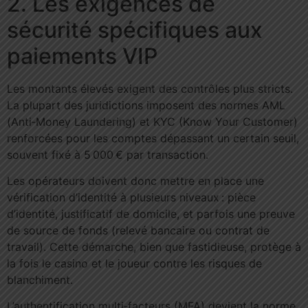
2. Les exigences de
sécurité spécifiques aux
paiements VIP
Les montants élevés exigent des contrôles plus stricts.
La plupart des juridictions imposent des normes AML
(Anti‑Money Laundering) et KYC (Know Your Customer)
renforcées pour les comptes dépassant un certain seuil,
souvent fixé à 5 000 € par transaction.
Les opérateurs doivent donc mettre en place une
vérification d’identité à plusieurs niveaux : pièce
d’identité, justificatif de domicile, et parfois une preuve
de source de fonds (relevé bancaire ou contrat de
travail). Cette démarche, bien que fastidieuse, protège à
la fois le casino et le joueur contre les risques de
blanchiment.
L’authentification multi‑facteurs (MFA) devient la norme.