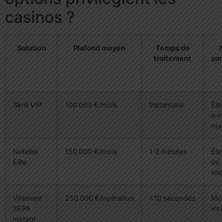
casinos ?
Solution
Plafond moyen
Temps de
traitement
con
Skrill VIP
100 000 €/mois
Instantané
Éle
e‑m
ma
Neteller
150 000 €/mois
1‑2 minutes
Él
Elite
de
int
Virement
250 000 €/opération
<10 secondes
Mo
SEPA
vis
Instant