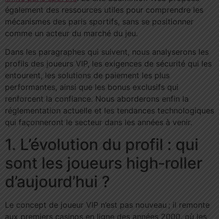
également des ressources utiles pour comprendre les
mécanismes des paris sportifs, sans se positionner
comme un acteur du marché du jeu.
Dans les paragraphes qui suivent, nous analyserons les
profils des joueurs VIP, les exigences de sécurité qui les
entourent, les solutions de paiement les plus
performantes, ainsi que les bonus exclusifs qui
renforcent la confiance. Nous aborderons enfin la
réglementation actuelle et les tendances technologiques
qui façonneront le secteur dans les années à venir.
1. L’évolution du profil : qui
sont les joueurs high‑roller
d’aujourd’hui ?
Le concept de joueur VIP n’est pas nouveau ; il remonte
aux premiers casinos en ligne des années 2000, où les