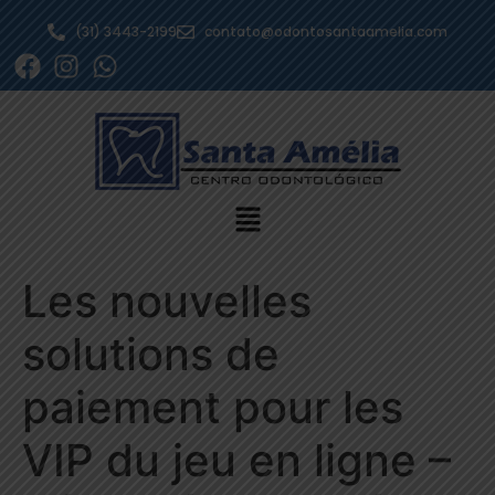
(31) 3443-2199
contato@odontosantaamelia.com
Les nouvelles
solutions de
paiement pour les
VIP du jeu en ligne –