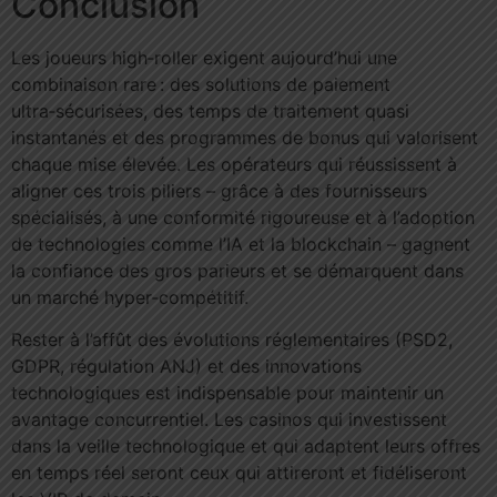
Conclusion
Les joueurs high‑roller exigent aujourd’hui une
combinaison rare : des solutions de paiement
ultra‑sécurisées, des temps de traitement quasi
instantanés et des programmes de bonus qui valorisent
chaque mise élevée. Les opérateurs qui réussissent à
aligner ces trois piliers – grâce à des fournisseurs
spécialisés, à une conformité rigoureuse et à l’adoption
de technologies comme l’IA et la blockchain – gagnent
la confiance des gros parieurs et se démarquent dans
un marché hyper‑compétitif.
Rester à l’affût des évolutions réglementaires (PSD2,
GDPR, régulation ANJ) et des innovations
technologiques est indispensable pour maintenir un
avantage concurrentiel. Les casinos qui investissent
dans la veille technologique et qui adaptent leurs offres
en temps réel seront ceux qui attireront et fidéliseront