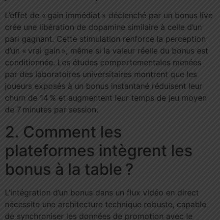
L’effet de « gain immédiat » déclenché par un bonus live
crée une libération de dopamine similaire à celle d’un
pari gagnant. Cette stimulation renforce la perception
d’un « vrai gain », même si la valeur réelle du bonus est
conditionnée. Les études comportementales menées
par des laboratoires universitaires montrent que les
joueurs exposés à un bonus instantané réduisent leur
churn de 14 % et augmentent leur temps de jeu moyen
de 7 minutes par session.
2. Comment les
plateformes intègrent les
bonus à la table ?
L’intégration d’un bonus dans un flux vidéo en direct
nécessite une architecture technique robuste, capable
de synchroniser les données de promotion avec le