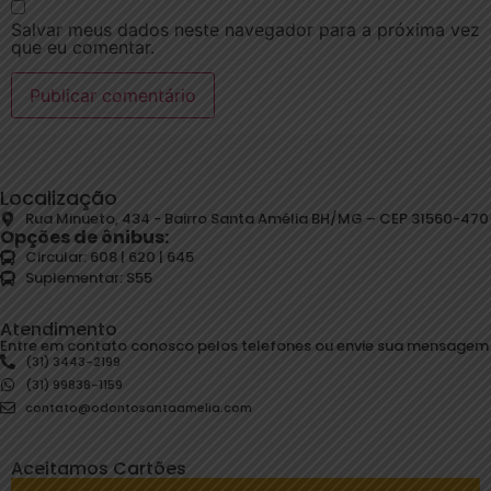
Salvar meus dados neste navegador para a próxima vez
que eu comentar.
Localização
Rua Minueto, 434 - Bairro Santa Amélia BH/MG – CEP 31560-470
Opções de ônibus:
Circular: 608 | 620 | 645
Suplementar: S55
Atendimento
Entre em contato conosco pelos telefones ou envie sua mensagem
(31) 3443-2199
(31) 99838-1159
contato@odontosantaamelia.com
Aceitamos Cartões