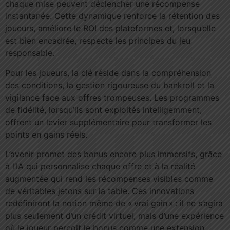
chaque mise peuvent déclencher une récompense
instantanée. Cette dynamique renforce la rétention des
joueurs, améliore le ROI des plateformes et, lorsqu’elle
est bien encadrée, respecte les principes du jeu
responsable.
Pour les joueurs, la clé réside dans la compréhension
des conditions, la gestion rigoureuse du bankroll et la
vigilance face aux offres trompeuses. Les programmes
de fidélité, lorsqu’ils sont exploités intelligemment,
offrent un levier supplémentaire pour transformer les
points en gains réels.
L’avenir promet des bonus encore plus immersifs, grâce
à l’IA qui personnalise chaque offre et à la réalité
augmentée qui rend les récompenses visibles comme
de véritables jetons sur la table. Ces innovations
redéfiniront la notion même de « vrai gain » : il ne s’agira
plus seulement d’un crédit virtuel, mais d’une expérience
où le joueur perçoit le bonus comme une extension