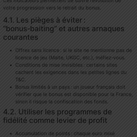
Ces indicateurs permettent de suivre l’évolution de
votre progression vers le retrait du bonus.
4.1. Les pièges à éviter :
“bonus‑baiting” et autres arnaques
courantes
Offres sans licence : si le site ne mentionne pas de
licence de jeu (Malte, UKGC, etc.), méfiez‑vous.
Conditions de mise invisibles : certains sites
cachent les exigences dans les petites lignes du
T&C.
Bonus limités à un pays : un joueur français doit
vérifier que le bonus est disponible pour la France,
sinon il risque la confiscation des fonds.
4.2. Utiliser les programmes de
fidélité comme levier de profit
Accumulation de points : chaque euro misé