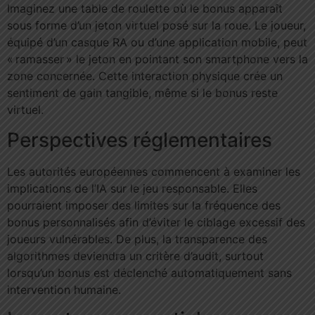
Imaginez une table de roulette où le bonus apparaît
sous forme d’un jeton virtuel posé sur la roue. Le joueur,
équipé d’un casque RA ou d’une application mobile, peut
« ramasser » le jeton en pointant son smartphone vers la
zone concernée. Cette interaction physique crée un
sentiment de gain tangible, même si le bonus reste
virtuel.
Perspectives réglementaires
Les autorités européennes commencent à examiner les
implications de l’IA sur le jeu responsable. Elles
pourraient imposer des limites sur la fréquence des
bonus personnalisés afin d’éviter le ciblage excessif des
joueurs vulnérables. De plus, la transparence des
algorithmes deviendra un critère d’audit, surtout
lorsqu’un bonus est déclenché automatiquement sans
intervention humaine.