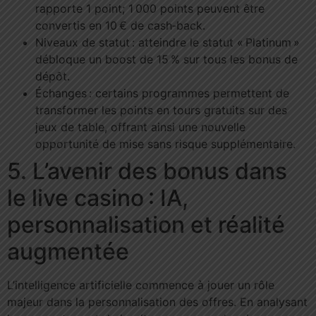
rapporte 1 point; 1 000 points peuvent être
convertis en 10 € de cash‑back.
Niveaux de statut : atteindre le statut « Platinum »
débloque un boost de 15 % sur tous les bonus de
dépôt.
Échanges : certains programmes permettent de
transformer les points en tours gratuits sur des
jeux de table, offrant ainsi une nouvelle
opportunité de mise sans risque supplémentaire.
5. L’avenir des bonus dans
le live casino : IA,
personnalisation et réalité
augmentée
L’intelligence artificielle commence à jouer un rôle
majeur dans la personnalisation des offres. En analysant