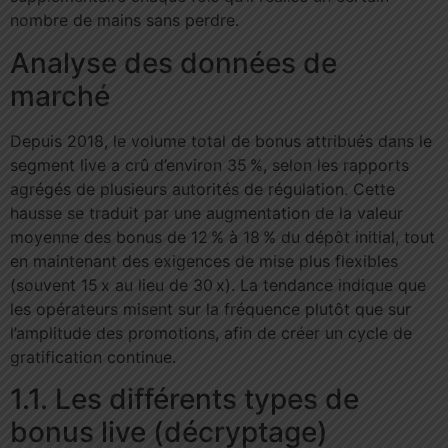
nombre de mains sans perdre.
Analyse des données de
marché
Depuis 2018, le volume total de bonus attribués dans le
segment live a crû d’environ 35 %, selon les rapports
agrégés de plusieurs autorités de régulation. Cette
hausse se traduit par une augmentation de la valeur
moyenne des bonus de 12 % à 18 % du dépôt initial, tout
en maintenant des exigences de mise plus flexibles
(souvent 15 x au lieu de 30 x). La tendance indique que
les opérateurs misent sur la fréquence plutôt que sur
l’amplitude des promotions, afin de créer un cycle de
gratification continue.
1.1. Les différents types de
bonus live (décryptage)