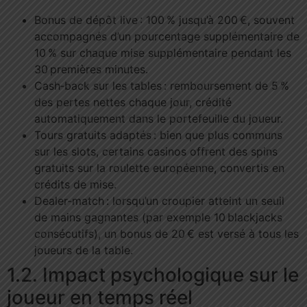
Bonus de dépôt live : 100 % jusqu’à 200 €, souvent
accompagnés d’un pourcentage supplémentaire de
10 % sur chaque mise supplémentaire pendant les
30 premières minutes.
Cash‑back sur les tables : remboursement de 5 %
des pertes nettes chaque jour, crédité
automatiquement dans le portefeuille du joueur.
Tours gratuits adaptés : bien que plus communs
sur les slots, certains casinos offrent des spins
gratuits sur la roulette européenne, convertis en
crédits de mise.
Dealer‑match : lorsqu’un croupier atteint un seuil
de mains gagnantes (par exemple 10 blackjacks
consécutifs), un bonus de 20 € est versé à tous les
joueurs de la table.
1.2. Impact psychologique sur le
joueur en temps réel