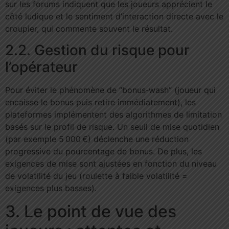
sur les forums indiquent que les joueurs apprécient le
côté ludique et le sentiment d’interaction directe avec le
croupier, qui commente souvent le résultat.
2.2. Gestion du risque pour
l’opérateur
Pour éviter le phénomène de “bonus‑wash” (joueur qui
encaisse le bonus puis retire immédiatement), les
plateformes implémentent des algorithmes de limitation
basés sur le profil de risque. Un seuil de mise quotidien
(par exemple 5 000 €) déclenche une réduction
progressive du pourcentage de bonus. De plus, les
exigences de mise sont ajustées en fonction du niveau
de volatilité du jeu (roulette à faible volatilité =
exigences plus basses).
3. Le point de vue des