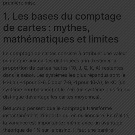
première mise.
1. Les bases du comptage
de cartes : mythes,
mathématiques et limites
Le comptage de cartes consiste à attribuer une valeur
numérique aux cartes distribuées afin d’estimer la
proportion de cartes hautes (10, J, Q, K, A) restantes
dans le sabot. Les systèmes les plus répandus sont le
Hi‑Lo ( +1 pour 2‑6, 0 pour 7‑9, ‑1 pour 10‑A), le KO (un
système non‑balancé) et le Zen (un système plus fin qui
distingue davantage les cartes moyennes).
Beaucoup pensent que le comptage transforme
instantanément n’importe qui en millionnaire. En réalité,
la variance est importante : même avec un avantage
théorique de 1 % sur le casino, il faut une bankroll