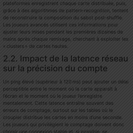
plateformes enregistrent chaque carte distribuée, puis,
grâce à des algorithmes de pattern‑recognition, tentent
de reconstruire la composition du sabot post‑shuffle.
Les joueurs avancés utilisent ces informations pour
ajuster leurs mises pendant les premières dizaines de
mains après chaque remixage, cherchant à exploiter les
« clusters » de cartes hautes.
2.2. Impact de la latence réseau
sur la précision du compte
Un ping élevé (supérieur à 120 ms) peut ajouter un délai
perceptible entre le moment où la carte apparaît à
l’écran et le moment où le joueur l’enregistre
mentalement. Cette latence entraîne souvent des
erreurs de comptage, surtout sur les tables où le
croupier distribue les cartes en moins d’une seconde.
Les joueurs qui privilégient le comptage doivent donc
choisir une connexion stable et, si possible, se