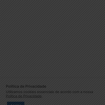
Política de Privacidade
Utilizamos cookies essenciais de acordo com a nossa
Política de Privacidade
.