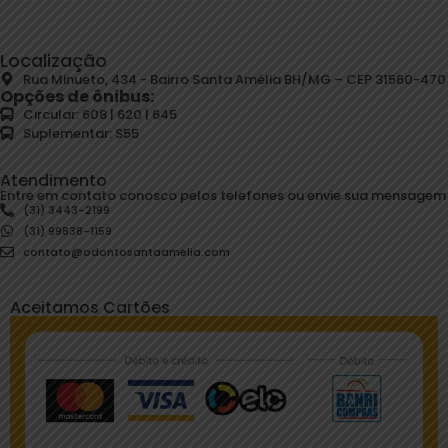
Localização
Rua Minueto, 434 - Bairro Santa Amélia BH/MG – CEP 31560-470
Opções de ônibus:
Circular: 608 | 620 | 645
Suplementar: S55
Atendimento
Entre em contato conosco pelos telefones ou envie sua mensagem
(31) 3443-2199
(31) 99838-1159
contato@odontosantaamelia.com
Aceitamos Cartões