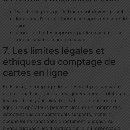
Over‑betting dès que le true count devient positif
Jouer sous l’effet de l’adrénaline après une série de
gains
Ignorer les limites imposées par le casino, ce qui
conduit souvent à une exclusion
7. Les limites légales et
éthiques du comptage de
cartes en ligne
En France, le comptage de cartes n’est pas considéré
comme une fraude, mais il est généralement prohibé par
les conditions générales d’utilisation des casinos en
ligne. Les opérateurs peuvent clôturer un compte s’ils
détectent des comportements suspects, même si
aucune loi ne sanctionne directement le joueur. Au
niveau européen, les directives sur le jeu responsable