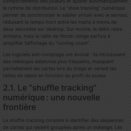
comportements des joueurs et ajuster automatiquement
le rythme de distribution. Le “shoe tracking” numérique
permet de synchroniser le sablier virtuel avec le serveur,
réduisant le temps mort entre les mains à moins de
deux secondes sur desktop. Sur mobile, le débit reste
similaire, mais la taille de l’écran oblige parfois à
simplifier l’affichage du “running count”.
Les logiciels anti‑comptage ont évolué : ils introduisent
des mélanges aléatoires plus fréquents, masquent
partiellement les cartes lors du tirage et varient les
tailles de sabot en fonction du profil du joueur.
2.1. Le “shuffle tracking”
numérique : une nouvelle
frontière
Le shuffle tracking consiste à identifier des séquences
de cartes qui restent groupées après un mélange. Les