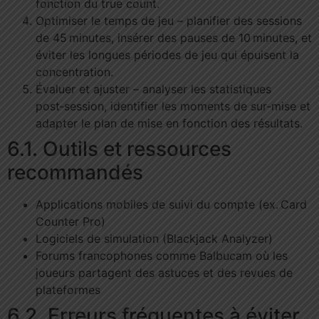
fonction du true count.
Optimiser le temps de jeu – planifier des sessions
de 45 minutes, insérer des pauses de 10 minutes, et
éviter les longues périodes de jeu qui épuisent la
concentration.
Évaluer et ajuster – analyser les statistiques
post‑session, identifier les moments de sur‑mise et
adapter le plan de mise en fonction des résultats.
6.1. Outils et ressources
recommandés
Applications mobiles de suivi du compte (ex. Card
Counter Pro)
Logiciels de simulation (Blackjack Analyzer)
Forums francophones comme Balbucam où les
joueurs partagent des astuces et des revues de
plateformes
6.2. Erreurs fréquentes à éviter