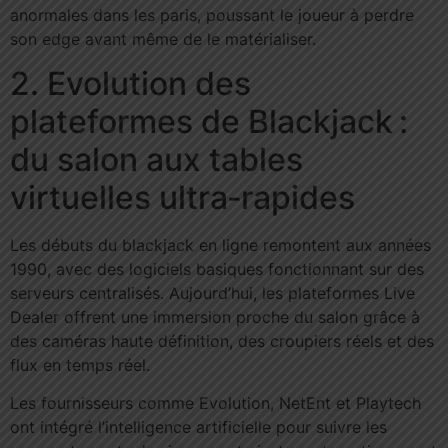
anormales dans les paris, poussant le joueur à perdre
son edge avant même de le matérialiser.
2. Evolution des
plateformes de Blackjack :
du salon aux tables
virtuelles ultra‑rapides
Les débuts du blackjack en ligne remontent aux années
1990, avec des logiciels basiques fonctionnant sur des
serveurs centralisés. Aujourd’hui, les plateformes Live
Dealer offrent une immersion proche du salon grâce à
des caméras haute définition, des croupiers réels et des
flux en temps réel.
Les fournisseurs comme Evolution, NetEnt et Playtech
ont intégré l’intelligence artificielle pour suivre les