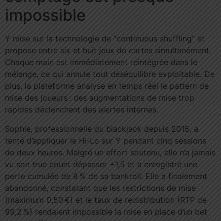
impossible
Y mise sur la technologie de “continuous shuffling” et
propose entre six et huit jeux de cartes simultanément.
Chaque main est immédiatement réintégrée dans le
mélange, ce qui annule tout déséquilibre exploitable. De
plus, la plateforme analyse en temps réel le pattern de
mise des joueurs : des augmentations de mise trop
rapides déclenchent des alertes internes.
Sophie, professionnelle du blackjack depuis 2015, a
tenté d’appliquer le Hi‑Lo sur Y pendant cinq sessions
de deux heures. Malgré un effort soutenu, elle n’a jamais
vu son true count dépasser +1,5 et a enregistré une
perte cumulée de 8 % de sa bankroll. Elle a finalement
abandonné, constatant que les restrictions de mise
(maximum 0,50 €) et le taux de redistribution (RTP de
99,2 %) rendaient impossible la mise en place d’un bet