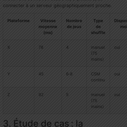
connecter à un serveur géographiquement proche.
Plateforme
Vitesse
Nombre
Type
Dispon
moyenne
de jeux
de
mob
(ms)
shuffle
X
78
4
manuel
oui
(75
mains)
Y
45
6‑8
CSM
oui
continu
Z
92
5
manuel
oui
(75
mains)
3. Étude de cas : la