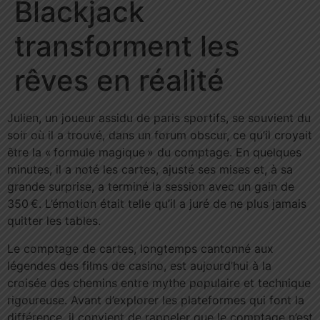
Blackjack
transforment les
rêves en réalité
Julien, un joueur assidu de paris sportifs, se souvient du
soir où il a trouvé, dans un forum obscur, ce qu’il croyait
être la « formule magique » du comptage. En quelques
minutes, il a noté les cartes, ajusté ses mises et, à sa
grande surprise, a terminé la session avec un gain de
350 €. L’émotion était telle qu’il a juré de ne plus jamais
quitter les tables.
Le comptage de cartes, longtemps cantonné aux
légendes des films de casino, est aujourd’hui à la
croisée des chemins entre mythe populaire et technique
rigoureuse. Avant d’explorer les plateformes qui font la
différence, il convient de rappeler que le comptage n’est