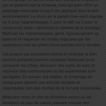
qui ne garantit pas la richesse, mais qui peut offrir un
avantage mesurable lorsqu’il est appliqué dans le bon
environnement. Le choix de la plateforme—qu’il s’agisse
de X pour l’apprentissage, Y pour le défi ou Z pour le
compromis idéal—détermine la viabilité de la stratégie.
Maîtriser les mathématiques, gérer rigoureusement sa
bankroll et respecter les limites imposées par les
opérateurs sont les piliers d’une success‑story durable.
Les joueurs qui souhaitent mettre en pratique le plan
d’action présenté peuvent consulter Balbucam pour
comparer les offres, découvrir des outils de suivi et
rejoindre des communautés où les expériences sont
partagées. En suivant ces étapes, le comptage de
cartes peut devenir une activité rentable et
responsable, loin des mythes de la fortune instantanée.
Balbucam reste un site de référence neutre où les
amateurs de jeux de casino peuvent trouver des