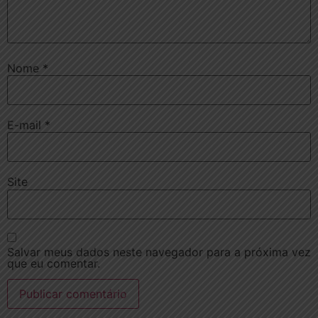
Nome
*
E-mail
*
Site
Salvar meus dados neste navegador para a próxima vez
que eu comentar.