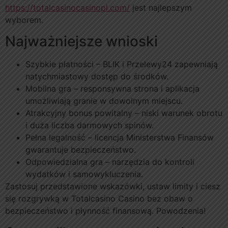
https://totalcasinocasinopl.com/
jest najlepszym
wyborem.
Najważniejsze wnioski
Szybkie płatności – BLIK i Przelewy24 zapewniają
natychmiastowy dostęp do środków.
Mobilna gra – responsywna strona i aplikacja
umożliwiają granie w dowolnym miejscu.
Atrakcyjny bonus powitalny – niski warunek obrotu
i duża liczba darmowych spinów.
Pełna legalność – licencja Ministerstwa Finansów
gwarantuje bezpieczeństwo.
Odpowiedzialna gra – narzędzia do kontroli
wydatków i samowykluczenia.
Zastosuj przedstawione wskazówki, ustaw limity i ciesz
się rozgrywką w Totalcasino Casino bez obaw o
bezpieczeństwo i płynność finansową. Powodzenia!