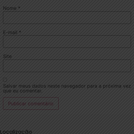
Nome
*
E-mail
*
Site
Salvar meus dados neste navegador para a próxima vez
que eu comentar.
Localização