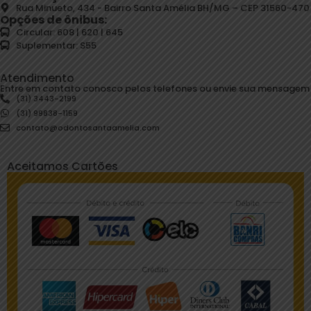
Rua Minueto, 434 - Bairro Santa Amélia BH/MG – CEP 31560-470
Opções de ônibus:
Circular: 608 | 620 | 645
Suplementar: S55
Atendimento
Entre em contato conosco pelos telefones ou envie sua mensagem
(31) 3443-2199
(31) 99838-1159
contato@odontosantaamelia.com
Aceitamos Cartões