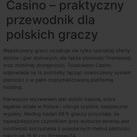
Casino – praktyczny
przewodnik dla
polskich graczy
Współczesny gracz oczekuje nie tylko szerokiej oferty
slotów i gier stołowych, ale także płynności finansowej
oraz mobilnej dostępności. Totalcasino Casino
odpowiada na te potrzeby, łącząc nowoczesny system
płatności z w pełni zoptymalizowaną platformą
mobilną.
Pierwszym wyzwaniem jest wybór kasyna, które
legalnie działa w Polsce i oferuje szybkie, bezpieczne
wypłaty. Według badań 68 % graczy przyznaje, że
najważniejszym czynnikiem przy wyborze serwisu jest
możliwość korzystania z popularnych metod płatności,
takich jak BLIK czy Przelewy24.