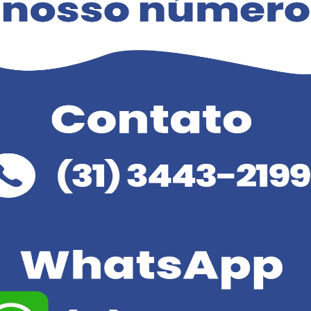
cza możesz śledzić liczbę punktów i prognozowany awans
nny limit, aby uniknąć niekontrolowanego wydatku.
podwajają przyznawane PL.
zy i jak ich unikać
wiedziałeś, że istnieją? Oto trzy typowe pułapki:
szystkie gry przyznają punkty w tym samym tempie. Przecz
yfikacji nie otrzymasz pełnych korzyści programu lojalnoś
wygasać po 12 miesiącach nieaktywności. Regularne logow
 szybki awans w programie VIP Firespin Casino.
do programu lojalnościowego 
ysta z telefonów. Firespin Casino oferuje responsywną str
temu możesz zbierać punkty lojalnościowe nawet w drodze 