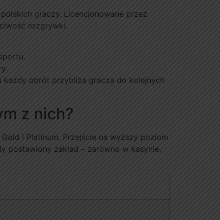
 polskich graczy. Licencjonowane przez
zciwość rozgrywki.
sportu.
y.
u każdy obrót przybliża gracza do kolejnych
ym z nich?
 Gold i Platinum. Przejście na wyższy poziom
dy postawiony zakład – zarówno w kasynie,