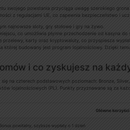
entu swojego powstania przyciąga uwagę szerokiego grona
dności z regulacjami UE, co zapewnia bezpieczeństwo i uc
m najnowsze sloty, gry stołowe i gry na żywo.
ejscu, co umożliwia płynne przechodzenie od kasyna do 
 przelewy, karty oraz kryptowaluty, co przyspiesza wypłat
na której budowany jest program lojalnościowy. Dzięki tem
iomów i co zyskujesz na każd
a się na czterech podstawowych poziomach: Bronze, Silver,
tów lojalnościowych (PL). Punkty przyznawane są za każ
Główne korzyści
Bonus powitalny, szybsze wypłaty o 1 dzień