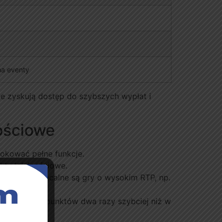
na eventy
że zyskują dostęp do szybszych wypłat i
nościowe
lokować pełne funkcje.
kty lojalnościowe.
bardziej opłacalne są gry o wysokim RTP, np.
sza przyrost punktów dwa razy szybciej niż w