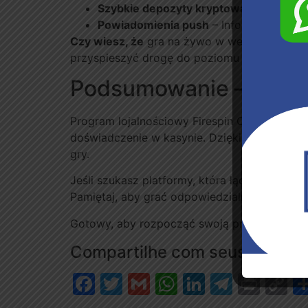
Szybkie depozyty kryptowalutami
– Ide
Powiadomienia push
– Informują o now
Czy wiesz, że
gra na żywo w wersji mobilnej
przyspieszyć drogę do poziomu Gold.
Podsumowanie – czy wa
Program lojalnościowy Firespin Casino to ni
doświadczenie w kasynie. Dzięki szybszym w
gry.
Jeśli szukasz platformy, która łączy szeroką 
Pamiętaj, aby grać odpowiedzialnie, ustawić 
Gotowy, aby rozpocząć swoją przygodę? O
Compartilhe com seus amigos
Facebook
Twitter
Gmail
WhatsApp
LinkedIn
Telegr
Prin
C
L