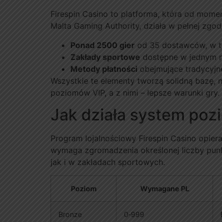
Firespin Casino to platforma, która od mom
Malta Gaming Authority, działa w pełnej zgo
Ponad 2500 gier
od 35 dostawców, w ty
Zakłady sportowe
dostępne w jednym mi
Metody płatności
obejmujące tradycyjne
Wszystkie te elementy tworzą solidną bazę, 
poziomów VIP, a z nimi – lepsze warunki gry.
Jak działa system poz
Program lojalnościowy Firespin Casino opier
wymaga zgromadzenia określonej liczby punk
jak i w zakładach sportowych.
Poziom
Wymagane PL
Bronze
0‑999