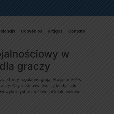
ssionais
Convênios
Artigos
Contato
ojalnościowy w
dla graczy
zy, którzy regularnie grają. Program VIP w
aczy. Czy zastanawiałeś się kiedyś, jak
łni wykorzystać możliwości lojalnościowe