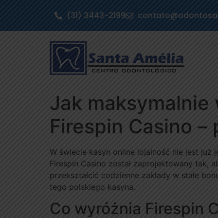
(31) 3443-2199
contato@odontosa
Jak maksymalnie 
Firespin Casino –
W świecie kasyn online lojalność nie jest już
Firespin Casino został zaprojektowany tak, 
przekształcić codzienne zakłady w stałe bon
tego polskiego kasyna.
Co wyróżnia Firespin C