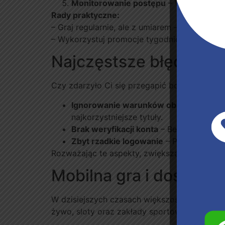
Monitorowanie postępu
– W panelu gra
Rady praktyczne:
– Graj regularnie, ale z umiarem – ustal dzie
– Wykorzystuj promocje tygodniowe, które 
Najczęstsze błędy grac
Czy zdarzyło Ci się przegapić bonusy, bo nie 
Ignorowanie warunków obrotu
– Nie w
najkorzystniejsze tytuły.
Brak weryfikacji konta
– Bez pełnej wer
Zbyt rzadkie logowanie
– Punkty mogą 
Rozważając te aspekty, zwiększasz szansę na
Mobilna gra i dostęp 
W dzisiejszych czasach większość graczy korz
żywo, sloty oraz zakłady sportowe. Dzięki 