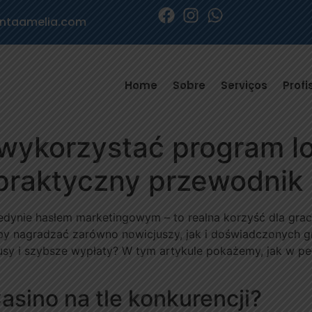
ntaamelia.com
Home
Sobre
Serviços
Profi
wykorzystać program l
 praktyczny przewodnik 
 jedynie hasłem marketingowym – to realna korzyść dla grac
aby nagradzać zarówno nowicjuszy, jak i doświadczonych gr
usy i szybsze wypłaty? W tym artykule pokażemy, jak w pe
asino na tle konkurencji?