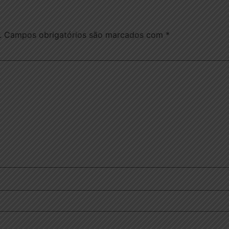
.
Campos obrigatórios são marcados com
*