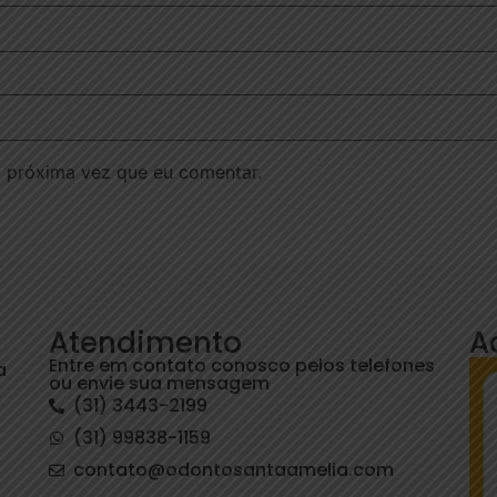
 próxima vez que eu comentar.
Atendimento
A
Entre em contato conosco pelos telefones
a
ou envie sua mensagem
(31) 3443-2199
(31) 99838-1159
contato@odontosantaamelia.com