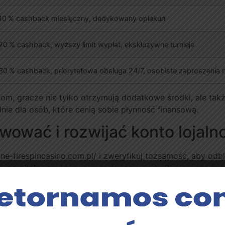
10 % cashback miesięczny, dedykowany opiekun
20 % cashback, wyższy limit wypłat, ekskluzywne turnieje
30 % cashback, priorytetowa obsługa 24/7, osobiste zaproszenia 
om, gracze nie tylko otrzymują dodatkowe środki, ale tak
lnie dla osób, które cenią sobie płynność finansową.
ywować i rozwijać konto lojal
ine-firespincasino.com.pl/ i zweryfikuj tożsamość, aby odb
u powitalnego
, który automatycznie doda Ci pierwsze pun
w wybranych tytułach przyczynia się do przyrostu PL. Naj
u na popularne wydarzenia (np. mecze piłki nożnej) zwięk