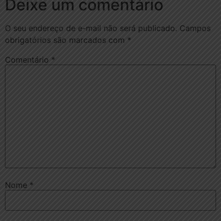
Deixe um comentário
O seu endereço de e-mail não será publicado.
Campos
obrigatórios são marcados com
*
Comentário
*
Nome
*