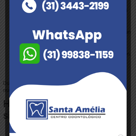
werden.
Wähle schnelle Zahlungsmethoden. E‑Wallets wie
Skrill oder Neteller ermöglichen Auszahlungen
innerhalb von 24 Stunden.
Setze Limits. Nutze die verantwortungsbewussten
Spieltools, um dein Budget zu schützen.
Spiele mobil. Die mobile Version von Yep Casino
ist optimiert und ermöglicht dir, überall zu spielen.
Nutze den Live‑Chat. Der Support ist 24 / 7
erreichbar und hilft bei Fragen zu Boni oder
Auszahlungen.
Durch diese Schritte minimierst du Wartezeiten und
maximierst dein Spielerlebnis.
Häufige Fehler und wie du
sie vermeidest
Bonus nur für bestimmte Spiele nutzen: Viele