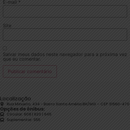
E-mail
*
Site
Salvar meus dados neste navegador para a próxima vez
que eu comentar.
Localização
Rua Minueto, 434 - Bairro Santa Amélia BH/MG – CEP 31560-470
Opções de ônibus:
Circular: 608 | 620 | 645
Suplementar: S55