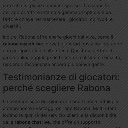
dato che mi piace cambiare spesso.” La capacità
dell’app di offrire un’ampia gamma di opzioni è un
fattore chiave nel mantenere i giocatori coinvolti e
divertiti.
Inoltre, Rabona offre anche giochi dal vivo, come il
rabona casinò live
, dove i giocatori possono interagire
con croupier reali e altri utenti. Questo aspetto del
gioco online aggiunge un tocco di realismo e socialità,
rendendo l’esperienza ancora più coinvolgente.
Testimonianze di giocatori:
perché scegliere Rabona
Le testimonianze dei giocatori sono fondamentali per
comprendere i vantaggi dell’app Rabona. Molti utenti
lodano la qualità del servizio clienti e la disponibilità
della
rabona chat live
, che offre un supporto