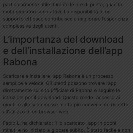
particolarmente utile durante le ore di punta, quando
molti giocatori sono attivi. La disponibilità di un
supporto efficace contribuisce a migliorare l’esperienza
complessiva degli utenti.
L’importanza del download
e dell’installazione dell’app
Rabona
Scaricare e installare l’app Rabona è un processo
semplice e veloce. Gli utenti possono trovare l’app
direttamente sul sito ufficiale di Rabona e seguire le
istruzioni per il download. Questo rende l’accesso ai
giochi e alle scommesse molto più conveniente rispetto
all’utilizzo di un browser web.
Fabio L. ha dichiarato: “Ho scaricato l’app in pochi
minuti e ho iniziato a giocare subito. È stato facile e non