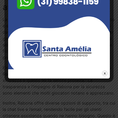
aspetto fondamentale
La sicurezza è una priorità per Rabona Casino, e questo
è evidente nelle misure implementate per proteggere i
dati degli utenti. L’app utilizza crittografia avanzata per
garantire che le informazioni personali siano sempre al
sicuro. Questo aspetto è fondamentale per costruire la
fiducia tra i giocatori, soprattutto in un’era in cui le
preoccupazioni sulla sicurezza online sono elevate.
Elena S. ha commentato: “Mi sento sicura a giocare su
Rabona. Hanno sempre informazioni chiare sulla
sicurezza e questo mi fa sentire protetta.” La
trasparenza e l’impegno di Rabona per la sicurezza
sono elementi che molti giocatori notano e apprezzano.
Inoltre, Rabona offre diverse opzioni di supporto, tra cui
la chat live e l’email, rendendo facile per gli utenti
ottenere assistenza quando ne hanno bisogno. Questo è