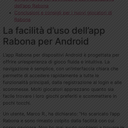
dell’app Rabona
Conclusioni e consigli per i nuovi giocatori di
Rabona
La facilità d’uso dell’app
Rabona per Android
L’app Rabona per dispositivi Android è progettata per
offrire un’esperienza di gioco fluida e intuitiva. La
navigazione è semplice, con un’interfaccia chiara che
permette di accedere rapidamente a tutte le
funzionalità principali, dalla registrazione al login e alle
scommesse. Molti giocatori apprezzano quanto sia
facile trovare i loro giochi preferiti e scommettere in
pochi tocchi.
Un utente, Marco R., ha dichiarato: “Ho scaricato l’app
Rabona e sono rimasto colpito dalla facilità con cui
posso navigare. Non ho mai avuto problemi a trovare le