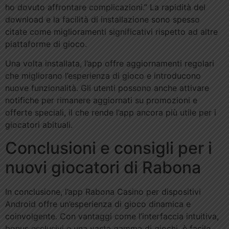
ho dovuto affrontare complicazioni.” La rapidità del
download e la facilità di installazione sono spesso
citate come miglioramenti significativi rispetto ad altre
piattaforme di gioco.
Una volta installata, l’app offre aggiornamenti regolari
che migliorano l’esperienza di gioco e introducono
nuove funzionalità. Gli utenti possono anche attivare
notifiche per rimanere aggiornati su promozioni e
offerte speciali, il che rende l’app ancora più utile per i
giocatori abituali.
Conclusioni e consigli per i
nuovi giocatori di Rabona
In conclusione, l’app Rabona Casino per dispositivi
Android offre un’esperienza di gioco dinamica e
coinvolgente. Con vantaggi come l’interfaccia intuitiva,
bonus esclusivi e una vasta gamma di giochi, è facile