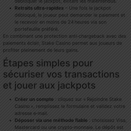
débloquer le jackpot, évitant les malentendus.
Retraits ultra‑rapides
– Une fois le jackpot
débloqué, le joueur peut demander le paiement et
le recevoir en moins de 24 heures via son
portefeuille préféré.
En combinant une protection anti‑chargeback avec des
paiements éclair, Stake Casino permet aux joueurs de
profiter pleinement de leurs gains.
Étapes simples pour
sécuriser vos transactions
et jouer aux jackpots
Créer un compte
: cliquez sur « Rejoindre Stake
Casino », remplissez le formulaire et validez votre
adresse e‑mail.
Déposer via une méthode fiable
: choisissez Visa,
Mastercard ou une crypto‑monnaie. Le dépôt est