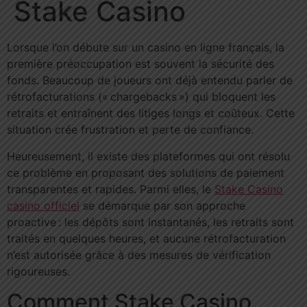
Stake Casino
Lorsque l’on débute sur un casino en ligne français, la
première préoccupation est souvent la sécurité des
fonds. Beaucoup de joueurs ont déjà entendu parler de
rétrofacturations (« chargebacks ») qui bloquent les
retraits et entraînent des litiges longs et coûteux. Cette
situation crée frustration et perte de confiance.
Heureusement, il existe des plateformes qui ont résolu
ce problème en proposant des solutions de paiement
transparentes et rapides. Parmi elles, le
Stake Casino
casino officiel
se démarque par son approche
proactive : les dépôts sont instantanés, les retraits sont
traités en quelques heures, et aucune rétrofacturation
n’est autorisée grâce à des mesures de vérification
rigoureuses.
Comment Stake Casino