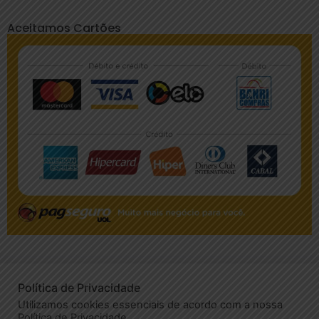
Aceitamos Cartões
Política de Privacidade
© 2020 - Centro Odontológico Santa Amélia - EPAO 2024 |
Utilizamos cookies essenciais de acordo com a nossa
Responsável Técnica: Dra. Fabiana Patrício de Oliveira –
Política de Privacidade
.