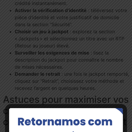
crédité instantanément.
Activer la vérification d’identité
: téléversez votre
pièce d’identité et votre justificatif de domicile
dans la section “Sécurité”.
Choisir un jeu à jackpot
: explorez la section
« Jackpots » et sélectionnez un titre avec un RTP
(Retour au joueur) élevé.
Surveiller les exigences de mise
: lisez la
description du jackpot pour connaître le nombre
de mises nécessaires.
Demander le retrait
: une fois le jackpot remporté,
cliquez sur “Retrait”, choisissez votre méthode et
recevez l’argent en quelques heures.
Astuces pour maximiser vos
chances sans
compromettre votre budget