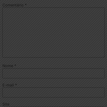
Comentário
*
Nome
*
E-mail
*
Site