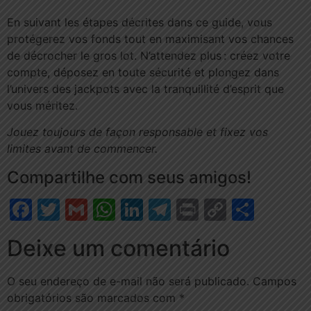
En suivant les étapes décrites dans ce guide, vous
protégerez vos fonds tout en maximisant vos chances
de décrocher le gros lot. N’attendez plus : créez votre
compte, déposez en toute sécurité et plongez dans
l’univers des jackpots avec la tranquillité d’esprit que
vous méritez.
Jouez toujours de façon responsable et fixez vos
limites avant de commencer.
Compartilhe com seus amigos!
Facebook
Twitter
Gmail
WhatsApp
LinkedIn
Telegram
Print
Copy
Shar
Link
Deixe um comentário
O seu endereço de e-mail não será publicado.
Campos
obrigatórios são marcados com
*