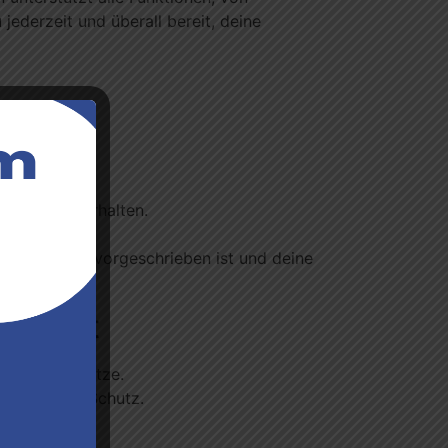
jederzeit und überall bereit, deine
 Bonus zu erhalten.
ng gesetzlich vorgeschrieben ist und deine
meidest
Mindesteinsätze.
 rechtlicher Schutz.