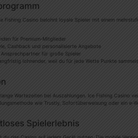
eprogramm
ce Fishing Casino belohnt loyale Spieler mit einem mehrstu
unden für Premium‑Mitglieder
ele, Cashback und personalisierte Angebote
 Ansprechpartner für große Spieler
gfristig lohnender, weil du für jede Wette Punkte sammels
en
 lange Wartezeiten bei Auszahlungen. Ice Fishing Casino ve
ngsmethode wie Trustly, Sofortüberweisung oder ein e‑Walle
loses Spielerlebnis
du das Casino auf jedem Gerät nutzen. Die mobile Version 