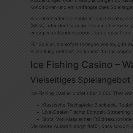
Auszahlungen oder undurchsichtigen Bonusbe
Konditionen und ein umfangreiches Spielangeb
Ein entscheidender Punkt ist das Lizenzwese
(MGA) oder der Curacao eGaming Lizenz reguli
engagierter Kundensupport dafür, dass Probl
Für Spieler, die sofort loslegen wollen, gib
Einzahlung umfasst. So kannst du das Angebot
Ice Fishing Casino – 
Vielseitiges Spielangebot
Ice Fishing Casino bietet über 2.000 Titel v
Klassische Tischspiele: Blackjack, Roule
Live‑Dealer‑Tische: Echtzeit-Streaming 
Slots: Von klassischen Früchteautomate
Die breite Auswahl sorgt dafür, dass sowohl 