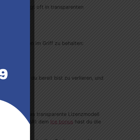
 Antwort liegt oft in transparenten
nismus
pielverhalten im Griff zu behalten:
setzen, das du bereit bist zu verlieren, und
er
onussystem. Das transparente Lizenzmodell
stig belohnt. Mit dem
Ice bonus
hast du die