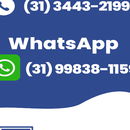
ieler immer wieder bei denselben Plattformen bleiben? Die
es findet Ice Fishing Casino.
 Spielen – Dein Schutzmecha
hutz ernst. Das Portal bietet mehrere Werkzeuge, um dein S
hentliche oder monatliche Obergrenzen.
 einem bestimmten Zeitraum verlieren darfst.
n definierten Zeitraum komplett ab.
r‑Dashboard zu aktivieren. Denke immer daran, nur Geld zu 
o für Familien und Einzelspiel
hes Spielportfolio, schnelle Auszahlungen und ein faires B
ertrauen, während das VIP‑Programm treue Spieler langfri
und gleichzeitig von attraktiven Aktionen zu profitieren.