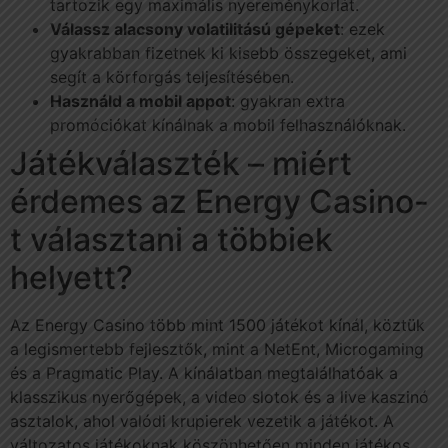
tartozik egy maximális nyereménykorlát.
Válassz alacsony volatilitású gépeket
: ezek
gyakrabban fizetnek ki kisebb összegeket, ami
segít a körforgás teljesítésében.
Használd a mobil appot
: gyakran extra
promóciókat kínálnak a mobil felhasználóknak.
Játékválaszték – miért
érdemes az Energy Casino-
t választani a többiek
helyett?
Az Energy Casino több mint 1500 játékot kínál, köztük
a legismertebb fejlesztők, mint a NetEnt, Microgaming
és a Pragmatic Play. A kínálatban megtalálhatóak a
klasszikus nyerőgépek, a video slotok és a live kaszinó
asztalok, ahol valódi krupierek vezetik a játékot. A
változatos játékoknak köszönhetően minden játékos