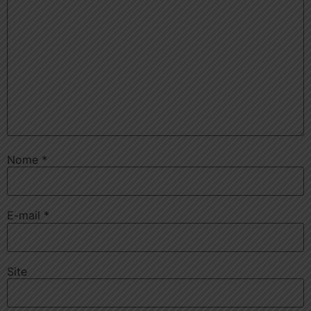
Nome
*
E-mail
*
Site