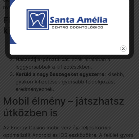
nyereményed teljes egészében a tiéd marad.
Fizetési tippek a gyorsabb
kifizetéshez
Ellenőrizd a személyazonosságodat
: a KYC
folyamat befejezése felgyorsítja a tranzakciókat.
Használj e‑pénztárcát
: ezek általában a
leggyorsabbak a kifizetésekben.
Kerüld a nagy összegeket egyszerre
: kisebb,
gyakori kifizetések gyorsabb feldolgozást
eredményeznek.
Mobil élmény – játszhatsz
útközben is
Az Energy Casino mobil verziója teljes körűen
optimalizált Android és iOS eszközökre. A felület gyors