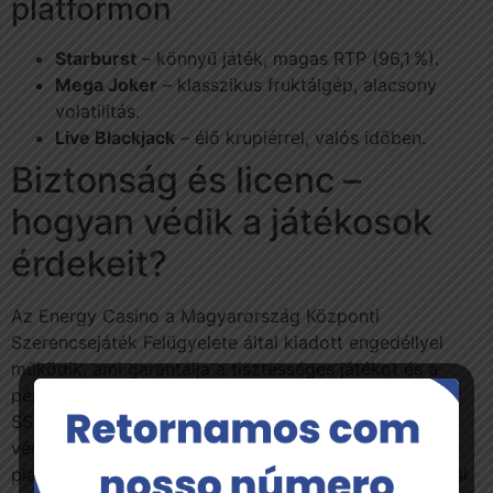
platformon
Starburst
– könnyű játék, magas RTP (96,1 %).
Mega Joker
– klasszikus fruktálgép, alacsony
volatilitás.
Live Blackjack
– élő krupiérrel, valós időben.
Biztonság és licenc –
hogyan védik a játékosok
érdekeit?
Az Energy Casino a Magyarország Központi
Szerencsejáték Felügyelete által kiadott engedéllyel
működik, ami garantálja a tisztességes játékot és a
pénzügyi tranzakciók biztonságát. A weboldal
SSL‑titkosítással van ellátva, így a személyes adatok
védve vannak a külső behatolásoktól. Emellett a
platform felelős játékot támogat: beépített befektetési