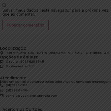
Salvar meus dados neste navegador para a próxima vez
que eu comentar.
Localização
Rua Minueto, 434 - Bairro Santa Amélia BH/MG – CEP 31560-470
Opções de ônibus:
Circular: 608 | 620 | 645
Suplementar: S55
Atendimento
Entre em contato conosco pelos telefones ou envie sua mensagem
(31) 3443-2199
(31) 99838-1159
contato@odontosantaamelia.com
Aceitamos Cartões