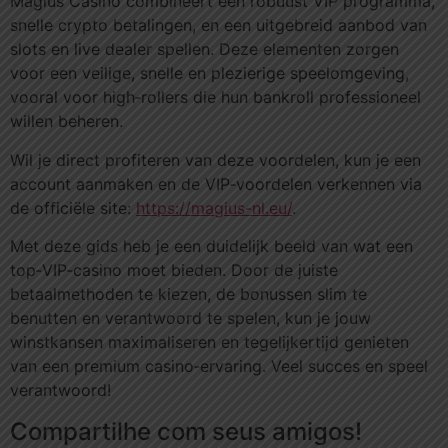
Magius Casino combineert een robuust VIP programma,
snelle crypto betalingen, en een uitgebreid aanbod van
slots en live dealer spellen. Deze elementen zorgen
voor een veilige, snelle en plezierige speelomgeving,
vooral voor high‑rollers die hun bankroll professioneel
willen beheren.
Wil je direct profiteren van deze voordelen, kun je een
account aanmaken en de VIP‑voordelen verkennen via
de officiële site:
https://magius-nl.eu/
.
Met deze gids heb je een duidelijk beeld van wat een
top‑VIP‑casino moet bieden. Door de juiste
betaalmethoden te kiezen, de bonussen slim te
benutten en verantwoord te spelen, kun je jouw
winstkansen maximaliseren en tegelijkertijd genieten
van een premium casino‑ervaring. Veel succes en speel
verantwoord!
Compartilhe com seus amigos!