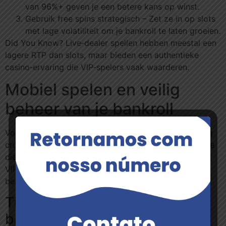
van 96%+ geven je een betere kans op winst.
Gebruik free spins strategisch – Zet ze in op slots
met lage volatiliteit om je bankroll te laten groeien.
Did You Know? Live‑dealer spellen hebben meestal een
lagere RTP dan slots, maar bieden een authentieke
casino‑ervaring die VIP‑spelers vaak waarderen.
Mobiel spelen en veilig
beheer van je bankroll
Voor moderne spelers is een soepele mobiele ervaring
cruciaal. Magius Casino heeft een responsieve website
die op zowel iOS als Android perfect werkt. Alle
VIP‑functies, inclusief snelle crypto‑stortingen, zijn
beschikbaar via de mobiele browser.
Tips voor veilig mobiel
bankieren