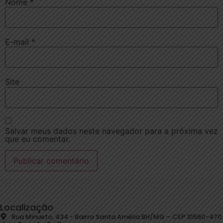
Nome
*
E-mail
*
Site
Salvar meus dados neste navegador para a próxima vez
que eu comentar.
Localização
Rua Minueto, 434 - Bairro Santa Amélia BH/MG – CEP 31560-470