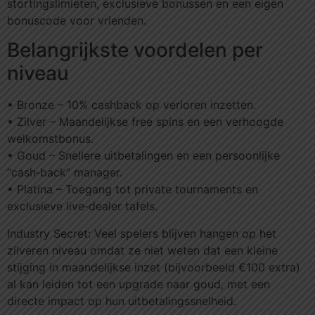
stortingslimieten, exclusieve bonussen en een eigen
bonuscode voor vrienden.
Belangrijkste voordelen per
niveau
• Bronze – 10% cashback op verloren inzetten.
• Zilver – Maandelijkse free spins en een verhoogde
welkomstbonus.
• Goud – Snellere uitbetalingen en een persoonlijke
“cash‑back” manager.
• Platina – Toegang tot private tournaments en
exclusieve live‑dealer tafels.
Industry Secret: Veel spelers blijven hangen op het
zilveren niveau omdat ze niet weten dat een kleine
stijging in maandelijkse inzet (bijvoorbeeld €100 extra)
al kan leiden tot een upgrade naar goud, met een
directe impact op hun uitbetalingssnelheid.