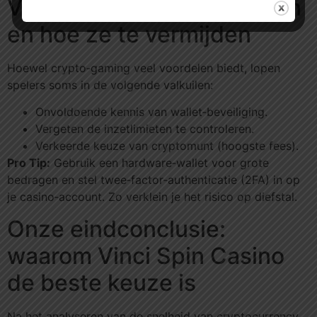
Veelvoorkomende valkuilen
en hoe ze te vermijden
Hoewel crypto‑gaming veel voordelen biedt, lopen
spelers soms in de volgende valkuilen:
Onvoldoende kennis van wallet‑beveiliging.
Vergeten de inzetlimieten te controleren.
Verkeerde keuze van cryptomunt (hoogste fees).
Pro Tip:
Gebruik een hardware‑wallet voor grote
bedragen en stel twee‑factor‑authenticatie (2FA) in op
je casino‑account. Zo verklein je het risico op diefstal.
Onze eindconclusie:
waarom Vinci Spin Casino
de beste keuze is
Na het analyseren van de snelheid van cryptocurrency