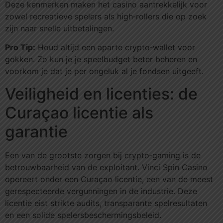
Deze kenmerken maken het casino aantrekkelijk voor
zowel recreatieve spelers als high‑rollers die op zoek
zijn naar snelle uitbetalingen.
Pro Tip:
Houd altijd een aparte crypto‑wallet voor
gokken. Zo kun je je speelbudget beter beheren en
voorkom je dat je per ongeluk al je fondsen uitgeeft.
Veiligheid en licenties: de
Curaçao licentie als
garantie
Een van de grootste zorgen bij crypto‑gaming is de
betrouwbaarheid van de exploitant. Vinci Spin Casino
opereert onder een Curaçao licentie, een van de meest
gerespecteerde vergunningen in de industrie. Deze
licentie eist strikte audits, transparante spelresultaten
en een solide spelersbeschermingsbeleid.