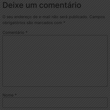
Deixe um comentário
O seu endereço de e-mail não será publicado.
Campos
obrigatórios são marcados com
*
Comentário
*
Nome
*