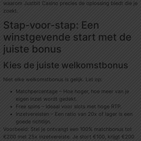
waarom Justbit Casino precies de oplossing biedt die je
zoekt.
Stap‑voor‑stap: Een
winstgevende start met de
juiste bonus
Kies de juiste welkomstbonus
Niet elke welkomstbonus is gelijk. Let op:
Matchpercentage – Hoe hoger, hoe meer van je
eigen inzet wordt gedekt.
Free spins – Ideaal voor slots met hoge RTP.
Inzetvereisten – Een ratio van 20x of lager is een
goede richtlijn.
Voorbeeld: Stel je ontvangt een 100% matchbonus tot
€200 met 25x inzetvereiste. Je stort €100, krijgt €200