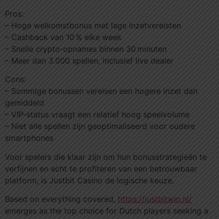
Pros:
– Hoge welkomstbonus met lage inzetvereisten
– Cashback van 10 % elke week
– Snelle crypto‑opnames binnen 30 minuten
– Meer dan 3.000 spellen, inclusief live dealer
Cons:
– Sommige bonussen vereisen een hogere inzet dan
gemiddeld
– VIP‑status vraagt een relatief hoog speelvolume
– Niet alle spellen zijn geoptimaliseerd voor oudere
smartphones
Voor spelers die klaar zijn om hun bonusstrategieën te
verfijnen en echt te profiteren van een betrouwbaar
platform, is Justbit Casino de logische keuze.
Based on everything covered,
https://justbitwin.nl/
emerges as the top choice for Dutch players seeking a