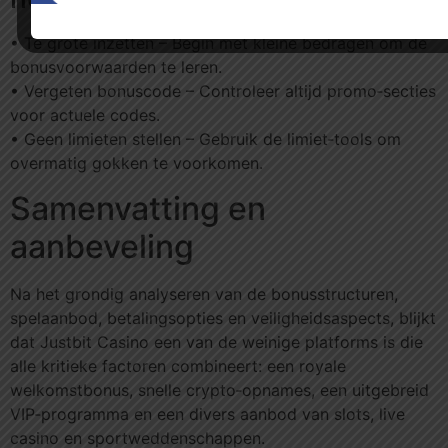
• Te grote inzetten – Begin met kleine bedragen om de
bonusvoorwaarden te leren.
• Vergeten bonuscode – Controleer altijd promo‑secties
voor actuele codes.
• Geen limieten stellen – Gebruik de limiet‑tools om
overmatig gokken te voorkomen.
Samenvatting en
aanbeveling
Na het grondig analyseren van de bonusstructuren,
spelaanbod, betalingsopties en veiligheidsaspects, blijkt
dat Justbit Casino een van de weinige platforms is die
alle kritieke factoren combineert: een royale
welkomstbonus, snelle crypto‑opnames, een uitgebreid
VIP‑programma en een divers aanbod van slots, live
casino en sportweddenschappen.