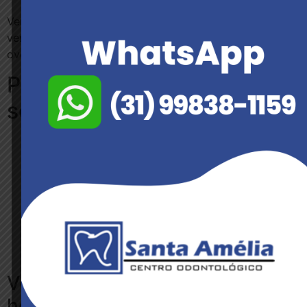
zelfuitsluiting en real‑time monitoring.
Verantwoord gokken: Stel altijd een dag‑ en
verlieslimiet in voordat je begint. Zo houd je controle
over je bankroll.
Praktische tips voor een
soepele ervaring
Registratie: Vul je gegevens correct in en verifieer
je account binnen 24 uur om vertraging bij
opnames te voorkomen.
Mobiel spelen: De site is volledig responsief.
Download de app voor push‑meldingen over
nieuwe bonussen.
Klantenservice: Live‑chat is 24/7 beschikbaar. Het
team reageert meestal binnen 2 minuten.
Veelvoorkomende fouten en
hoe ze te vermijden