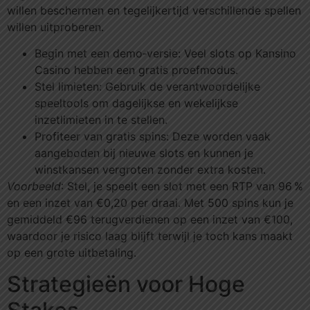
willen beschermen en tegelijkertijd verschillende spellen
willen uitproberen.
Begin met een demo‑versie: Veel slots op Kansino
Casino hebben een gratis proefmodus.
Stel limieten: Gebruik de verantwoordelijke
speeltools om dagelijkse en wekelijkse
inzetlimieten in te stellen.
Profiteer van gratis spins: Deze worden vaak
aangeboden bij nieuwe slots en kunnen je
winstkansen vergroten zonder extra kosten.
Voorbeeld
: Stel, je speelt een slot met een RTP van 96 %
en een inzet van €0,20 per draai. Met 500 spins kun je
gemiddeld €96 terugverdienen op een inzet van €100,
waardoor je risico laag blijft terwijl je toch kans maakt
op een grote uitbetaling.
Strategieën voor Hoge