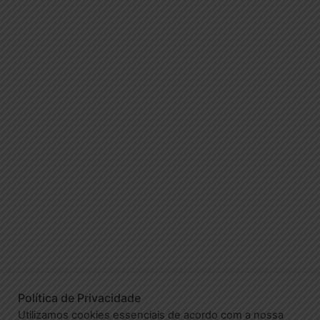
Política de Privacidade
Utilizamos cookies essenciais de acordo com a nossa