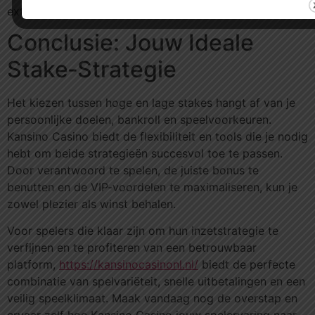
extra waarde halen uit elke euro die je inzet.
Conclusie: Jouw Ideale
Stake‑Strategie
Het kiezen tussen hoge en lage stakes hangt af van je
persoonlijke doelen, bankroll en speelvoorkeuren.
Kansino Casino biedt de flexibiliteit en tools die je nodig
hebt om beide strategieën succesvol toe te passen.
Door verantwoord te spelen, de juiste bonus te
benutten en de VIP‑voordelen te maximaliseren, kun je
zowel plezier als winst behalen.
Voor spelers die klaar zijn om hun inzetstrategie te
verfijnen en te profiteren van een betrouwbaar
platform,
https://kansinocasinonl.nl/
biedt de perfecte
combinatie van spelvariëteit, snelle uitbetalingen en een
veilig speelklimaat. Maak vandaag nog de overstap en