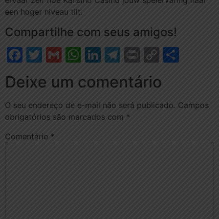
ervaar zelf hoe Kansino Casino jouw spelervaring naar
een hoger niveau tilt.
Compartilhe com seus amigos!
Facebook
Twitter
Gmail
WhatsApp
LinkedIn
Telegram
Print
Copy
Shar
Link
Deixe um comentário
O seu endereço de e-mail não será publicado.
Campos
obrigatórios são marcados com
*
Comentário
*