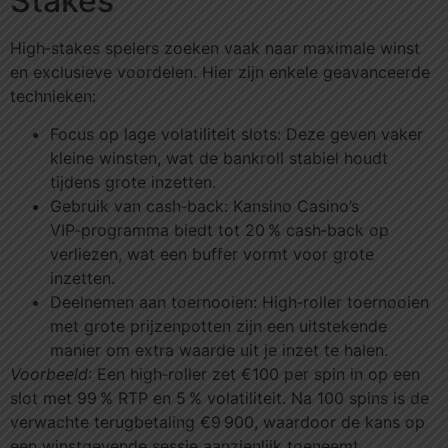
Stakes
High‑stakes spelers zoeken vaak naar maximale winst
en exclusieve voordelen. Hier zijn enkele geavanceerde
technieken:
Focus op lage volatiliteit slots: Deze geven vaker
kleine winsten, wat de bankroll stabiel houdt
tijdens grote inzetten.
Gebruik van cash‑back: Kansino Casino’s
VIP‑programma biedt tot 20 % cash‑back op
verliezen, wat een buffer vormt voor grote
inzetten.
Deelnemen aan toernooien: High‑roller toernooien
met grote prijzenpotten zijn een uitstekende
manier om extra waarde uit je inzet te halen.
Voorbeeld
: Een high‑roller zet €100 per spin in op een
slot met 99 % RTP en 5 % volatiliteit. Na 100 spins is de
verwachte terugbetaling €9 900, waardoor de kans op
een winstgevende sessie aanzienlijk toeneemt.