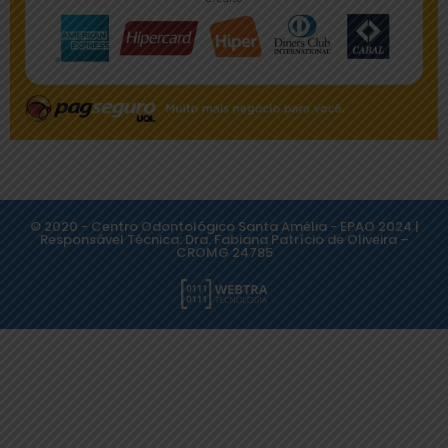
© 2020 - Centro Odontológico Santa Amélia - EPAO 2024 |
Responsável Técnica: Dra. Fabiana Patrício de Oliveira –
CROMG 24785