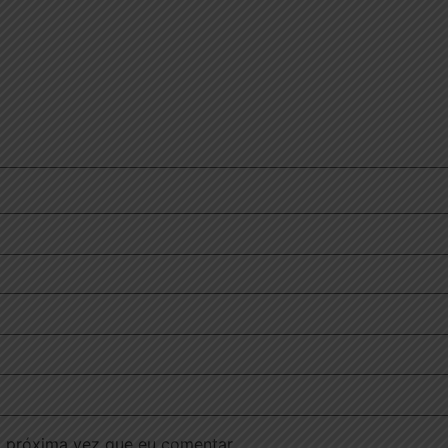
 próxima vez que eu comentar.