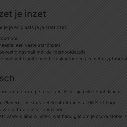
zet je inzet
je je en plaats je je startinzet.
toernooi.
meestal een vaste startinzet).
 bevestigingsmail met de toernooidetails.
zowel met traditionele betaalmethoden als met cryptobetali
isch
sistente strategie te volgen. Hier zijn enkele richtlijnen:
 Player) – bij slots betekent dit meestal 96 % of hoger.
 van je totale inzet per ronde.
geeft vaker kleine winsten, wat handig is om je score stabiel