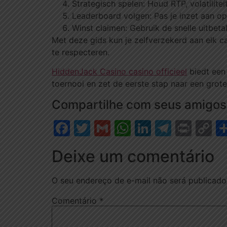
Strategisch spelen: Houd RTP, volatilitei
Leaderboard volgen: Pas je inzet aan op 
Winst claimen: Gebruik de snelle uitbet
Met deze gids kun je zelfverzekerd aan elk c
te respecteren.
HiddenJack Casino casino officieel
biedt een 
toernooi en zet de eerste stap naar een grote
Compartilhe com seus amigos
Facebook
Twitter
Gmail
WhatsApp
LinkedIn
Telegr
Prin
C
L
Deixe um comentário
O seu endereço de e-mail não será publicado
Comentário
*