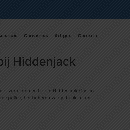
ssionais
Convênios
Artigos
Contato
bij Hiddenjack
 moet vermijden en hoe je Hiddenjack Casino
 spellen, het beheren van je bankroll en