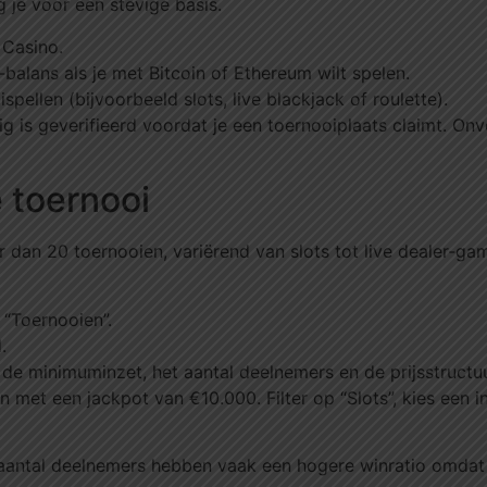
g je voor een stevige basis.
 Casino.
balans als je met Bitcoin of Ethereum wilt spelen.
pellen (bijvoorbeeld slots, live blackjack of roulette).
g is geverifieerd voordat je een toernooiplaats claimt. Onvol
e toernooi
 dan 20 toernooien, variërend van slots tot live dealer‑g
 “Toernooien”.
.
de minimuminzet, het aantal deelnemers en de prijsstructuu
en met een jackpot van €10.000. Filter op “Slots”, kies een 
aantal deelnemers hebben vaak een hogere winratio omdat