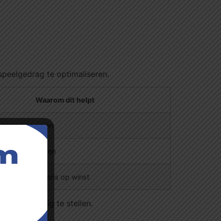
speelgedrag te optimaliseren.
Waarom dit helpt
unten verzamelen
nnodige verliezen
elers = meer kans op winst
 positie veilig te stellen.