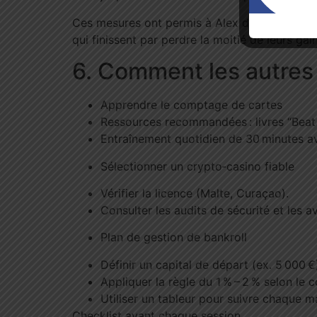
Ces mesures ont permis à Alex de transformer
qui finissent par perdre la moitié de leurs ga
6. Comment les autres
Apprendre le comptage de cartes
Ressources recommandées : livres “Beat 
Entraînement quotidien de 30 minutes ave
Sélectionner un crypto‑casino fiable
Vérifier la licence (Malte, Curaçao).
Consulter les audits de sécurité et les a
Plan de gestion de bankroll
Définir un capital de départ (ex. 5 000 €
Appliquer la règle du 1 % – 2 % selon le 
Utiliser un tableur pour suivre chaque ma
Checklist avant chaque session