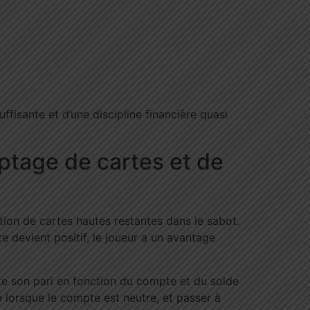
uffisante et d’une discipline financière quasi
mptage de cartes et de
tion de cartes hautes restantes dans le sabot.
e devient positif, le joueur a un avantage
ste son pari en fonction du compte et du solde
e lorsque le compte est neutre, et passer à