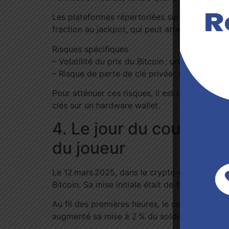
Les plateformes répertoriées sur Cryptonaute
fraction au jackpot, qui peut atteindre plusie
Risques spécifiques
– Volatilité du prix du Bitcoin : une hausse ou
– Risque de perte de clé privée : la sécurité du
Pour atténuer ces risques, il est recommandé
clés sur un hardware wallet.
4. Le jour du coup de m
du joueur
Le 12 mars 2025, dans le crypto‑casino “BitBl
Bitcoin. Sa mise initiale était de 125 € (0,5 %).
Au fil des premières heures, le compte est pa
augmenté sa mise à 2 % du solde, soit 500 €