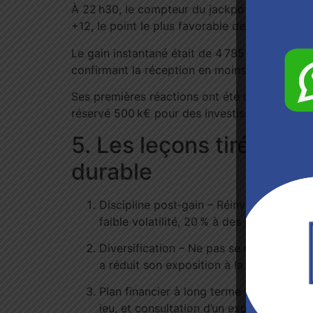
À 22 h30, le compteur du jackpot progressif a
+12, le point le plus favorable de la soirée. 
Le gain instantané était de 4 785 000 € en Bit
confirmant la réception en moins de deux min
Ses premières réactions ont été un mélange d
réservé 500 k€ pour des investissements en par
5. Les leçons tirées : 
durable
Discipline post‑gain – Réinvestir intell
faible volatilité, 20 % à des projets cryp
Diversification – Ne pas se reposer uniq
a réduit son exposition à la variance du 
Plan financier à long terme – Mise en pl
jeu, et consultation d’un expert fiscal po