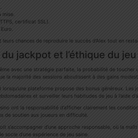
.
a mise.
TTPS, certificat SSL).
 Euro.
 leurs chances de reproduire le succès d’Alex tout en resta
 du jackpot et l’éthique du je
ême avec une stratégie parfaite, la probabilité de toucher u
r que la majorité des sessions aboutissent à des gains modes
t lorsqu’une plateforme propose des bonus généreux. Les jou
bdomadaires et surveiller leurs habitudes de jeu à l’aide d’a
ino ont la responsabilité d’afficher clairement les conditi
 de soutien aux joueurs en difficulté.
doit s’accompagner d’une approche responsable, où la maîtris
 le socle d’une expérience de jeu saine.