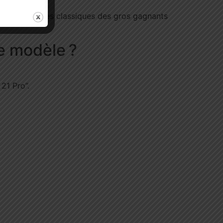
tant les pièges classiques des gros gagnants
e modèle ?
21 Pro”.