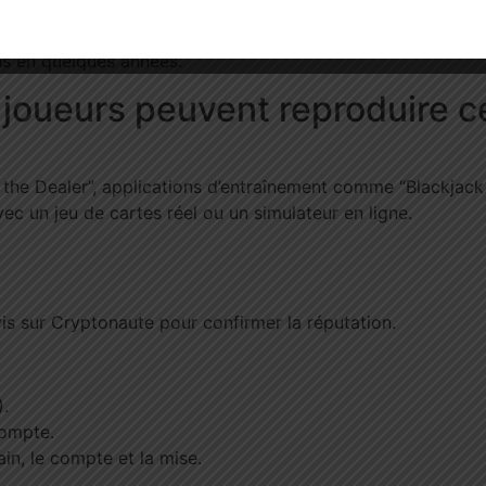
 un événement ponctuel en une base financière solide, évi
ins en quelques années.
 joueurs peuvent reproduire c
the Dealer”, applications d’entraînement comme “Blackjack 
c un jeu de cartes réel ou un simulateur en ligne.
vis sur Cryptonaute pour confirmer la réputation.
).
compte.
in, le compte et la mise.