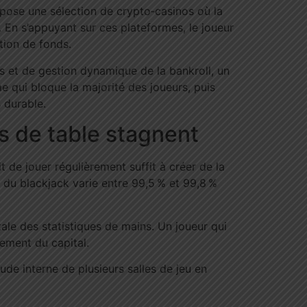
ose une sélection de crypto‑casinos où la
. En s’appuyant sur ces plateformes, le joueur
tion de fonds.
s et de gestion dynamique de la bankroll, un
e qui bloque la majorité des joueurs, puis
 durable.
rs de table stagnent
t de jouer régulièrement suffit à créer de la
) du blackjack varie entre 99,5 % et 99,8 %
tale des statistiques de mains. Un joueur qui
ement du capital.
de interne de plusieurs salles de jeu en