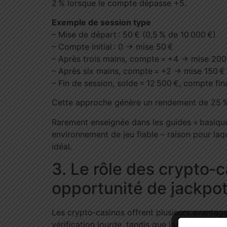
2 % lorsque le compte dépasse +5.
Exemple de session type
– Mise de départ : 50 € (0,5 % de 10 000 €)
– Compte initial : 0 → mise 50 €
– Après trois mains, compte = +4 → mise 200
– Après six mains, compte = +2 → mise 150 € 
– Fin de session, solde = 12 500 €, compte fin
Cette approche génère un rendement de 25 % e
Rarement enseignée dans les guides « basique
environnement de jeu fiable – raison pour laqu
idéal.
3. Le rôle des crypto‑c
opportunité de jackpo
Les crypto‑casinos offrent plusieurs avantage
vérification lourde, tandis que la blockchain a