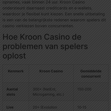
opnames, vaak binnen 24 uur. Kroon Casino
ondersteunt daarnaast creditcards en e‑wallets,
waardoor je flexibel kunt kiezen. Een snelle uitbetaling
is een van de belangrijkste redenen waarom spelers dit
casino verkiezen boven concurrenten.
Hoe Kroon Casino de
problemen van spelers
oplost
Kenmerk
Kroon Casino
Gemiddelde
concurrent
Aantal
300+ (NetEnt,
150‑200
slots
Microgaming, etc.)
Live
20+ (Evolution
10‑15