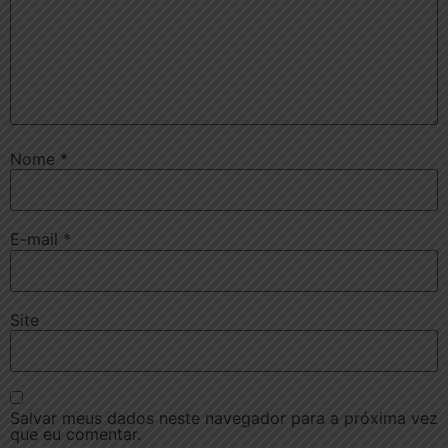
Nome
*
E-mail
*
Site
Salvar meus dados neste navegador para a próxima vez
que eu comentar.