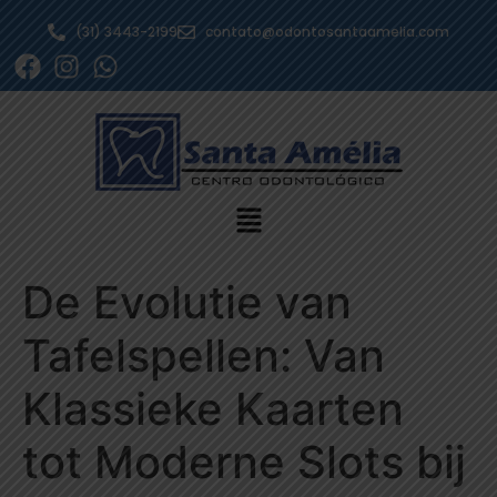
(31) 3443-2199
contato@odontosantaamelia.com
De Evolutie van
Tafelspellen: Van
Klassieke Kaarten
tot Moderne Slots bij