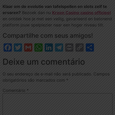
Klaar om de evolutie van tafelspellen en slots zelf te
ervaren?
Bezoek dan nu
Kroon Casino casino officieel
en ontdek hoe je met een veilig, gevarieerd en belonend
platform jouw spelplezier naar een hoger niveau tilt.
Compartilhe com seus amigos!
Facebook
Twitter
Gmail
WhatsApp
LinkedIn
Telegram
Print
Copy
Shar
Link
Deixe um comentário
O seu endereço de e-mail não será publicado.
Campos
obrigatórios são marcados com
*
Comentário
*