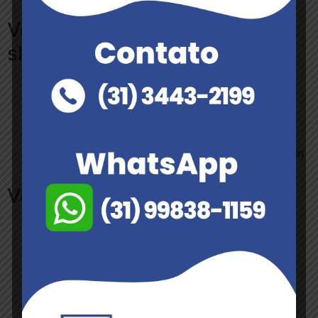
blackjack zijn ideaal om te oefenen.
Voor de gevorderde
slotliefhebber
Zoek naar hoge RTP
en lage volatiliteit voor
langere speelsessies.
Profiteer van bonusrondes
; ze verhogen je
winstkansen zonder extra inzet.
Gebruik de VIP‑voordelen
om extra free spins en
cashback te ontvangen.
Voor de high‑roller
Maak gebruik van de exclusieve high‑roller
bonussen
die Kroon Casino aanbiedt.
Vraag een persoonlijke accountmanager
voor
snellere uitbetalingen.
Speel bij de live dealer tafels
met hogere
inzetlimieten voor een luxe ervaring.