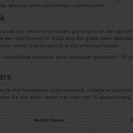
die allemaal snelle uitbetalingen ondersteunen.
ck
d scala aan welkomstbonussen, gratis spins en een aantre
t een matchbonus tot €200 plus 100 gratis spins. Bestaand
unten omzet in extra geld of gratis weddenschappen.
maandelijkse cashback‑actie ontvangen gemiddeld 5 % van
ers
ectie met tafelspellen zoals blackjack, roulette en baccara
rden. De site werkt samen met meer dan 70 spelproviders, 
Betclic Casino