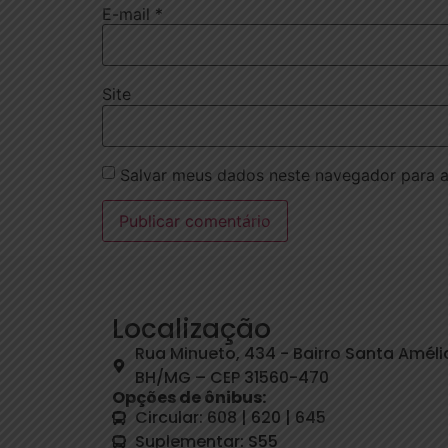
E-mail
*
Site
Salvar meus dados neste navegador para a
Localização
Rua Minueto, 434 - Bairro Santa Améli
BH/MG – CEP 31560-470
Opções de ônibus:
Circular: 608 | 620 | 645
Suplementar: S55