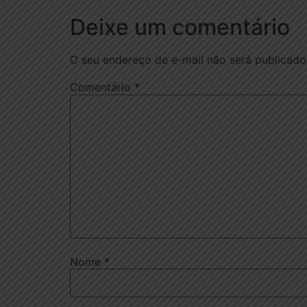
L
Deixe um comentário
O seu endereço de e-mail não será publicado
Comentário
*
Nome
*