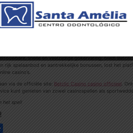
eginners
s, waaronder die op Betclic Casino, bieden gratis demo’s. Z
 vaak een aantal keren worden ingezet voordat je een uitb
 je overal en altijd spelen, zonder afhankelijk te zijn va
d voor online gokken
trouwbare, snelle en veelzijdige gokervaring, biedt Betcl
een rijk spelaanbod en aantrekkelijke bonussen, lost het pl
line casino’s.
an via de officiële site:
Betclic Casino casino officieel
. Ont
rvice kunt genieten van zowel casinospellen als sportwedd
 het spel!
!
am
t
opy
Share