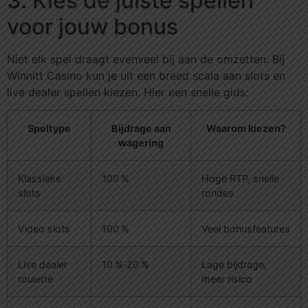
3. Kies de juiste spellen
voor jouw bonus
Niet elk spel draagt evenveel bij aan de omzetten. Bij
Winnitt Casino kun je uit een breed scala aan slots en
live dealer spellen kiezen. Hier een snelle gids:
Speltype
Bijdrage aan
Waarom kiezen?
wagering
Klassieke
100 %
Hoge RTP, snelle
slots
rondes
Video slots
100 %
Veel bonusfeatures
Live dealer
10 %‑20 %
Lage bijdrage,
roulette
meer risico