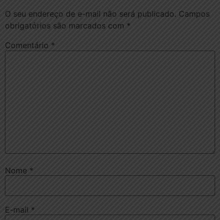
O seu endereço de e-mail não será publicado.
Campos
obrigatórios são marcados com
*
Comentário
*
Nome
*
E-mail
*