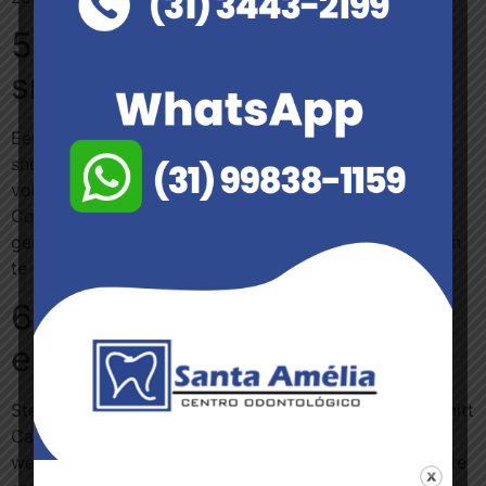
5. Maak gebruik van de
snelle uitbetalingen
Een van de sterke punten van Winnitt Casino is de
snelle uitbetaling. Zodra je de bonusomzetting hebt
voltooid, kun je binnen 24 uur je winst opnemen.
Controleer wel of je alle vereiste documenten hebt
geüpload, zoals een identiteitsbewijs, om vertragingen
te vermijden.
6. Activeer de mobiele
ervaring
Steeds meer spelers kiezen voor mobiel gokken. Winnitt
Casino heeft een responsieve website die naadloos
werkt op smartphones en tablets. Door via je mobiel te