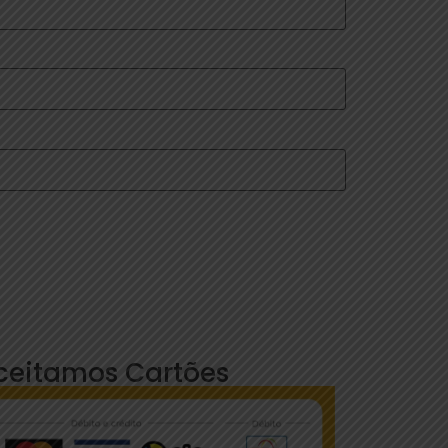
ceitamos Cartões