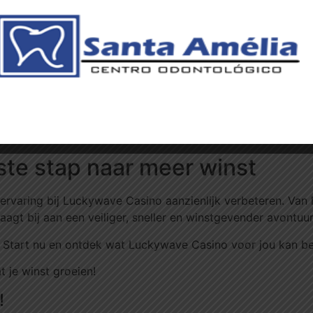
ende softwareproviders en maakt gebruik van RNG‑certifice
 met een spel?
et supportteam staat 24/7 klaar om je te helpen.
d Spelen’. Daar vind je overzicht van je stortingen, verliez
ste stap naar meer winst
ervaring bij Luckywave Casino aanzienlijk verbeteren. Van 
agt bij aan een veiliger, sneller en winstgevender avontuur
n? Start nu en ontdek wat Luckywave Casino voor jou kan b
t je winst groeien!
!