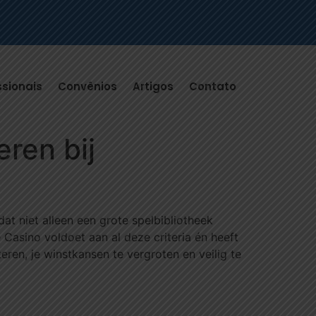
ssionais
Convênios
Artigos
Contato
ren bij
at niet alleen een grote spelbibliotheek
Casino voldoet aan al deze criteria én heeft
teren, je winstkansen te vergroten en veilig te