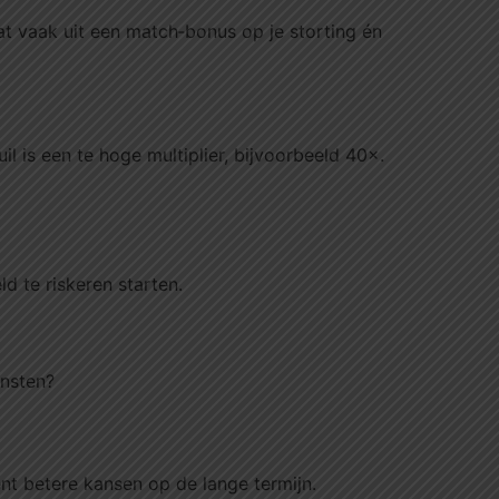
at vaak uit een match‑bonus op je storting én
l is een te hoge multiplier, bijvoorbeeld 40×.
d te riskeren starten.
insten?
nt betere kansen op de lange termijn.