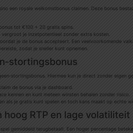
Casino een royale welkomstbonus claimen. Deze bonus besta
onus tot €100 + 20 gratis spins.
vergroot je inzetpotentieel zonder extra kosten.
 voordat je de bonus accepteert. Een veelvoorkomende valkui
reiste, zodat je sneller kunt opnemen.
en‑stortingsbonus
en‑stortingsbonus. Hiermee kun je direct zonder eigen gel
 claim de bonus via je dashboard.
rface kennen en kunt meteen winsten behalen zonder risico.
en als je gratis kunt spelen en toch kans maakt op echte w
 hoog RTP en lage volatiliteit
 spel gemiddeld terugbetaalt. Een hoger percentage beteke