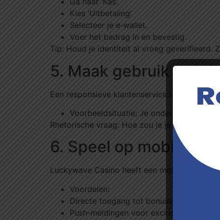
Ga naar ‘Kas‘.
Kies ‘Uitbetaling’.
Selecteer je e‑wallet.
Voer het bedrag in en bevestig.
Tip: Houd je identiteit al vroeg geverifieerd.
5. Maak gebruik van de
Een responsieve klantenservice is cruciaal. L
Voorbeeldsituatie: Je ondervindt een tec
Rhetorische vraag: Hoe zou je je voelen als 
6. Speel op mobiel voor
Luckywave Casino heeft een mobiel geoptimal
Voordelen:
Directe toegang tot bonussen tijdens he
Push‑meldingen voor exclusieve aanbied