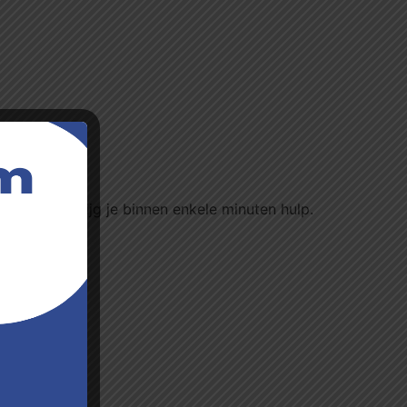
hikbaar is.
p de chat krijg je binnen enkele minuten hulp.
t opnemen?