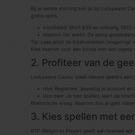
Bij je eerste storting kun je bij Luckywave 
gratis spins.
Voorbeeld: Stort €50 en ontvang 100% b
Waarom het werkt: De extra speelbalans 
Tip: Lees altijd de inzetvereisten (wagering)
Kies daarom voor een bonus met een lagere ve
2. Profiteer van de ge
Luckywave Casino biedt nieuwe spelers een ge
Hoe: Registreer, bevestig je account en
Voordeel: Je test spellen, leert de inte
Rhetorische vraag: Waarom zou je geld risker
3. Kies spellen met een
RTP (Return to Player) geeft aan hoeveel een