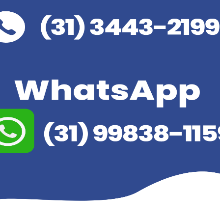
.
even.
okken in het oog
dzaak. Luckywave Casino biedt tools zoals stortingslimieten
slimiet van €100 in als je net begint.
en helpt je budget onder controle te houden.
ragen
ve Casino?
nnen 1‑2 uur verwerkt. Bankoverschrijvingen kunnen 2‑5 we
 de geen‑stortingsbonus?
sch toegekend bij registratie; de welkomstbonus kun je clai