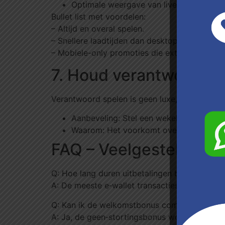
Optimale weergave van live dealer tafels
Bullet list met voordelen:
– Altijd en overal spelen.
– Snellere laadtijden dan desktop.
– Mobiele-only promoties die extra waarde g
7. Houd verantwoord g
Verantwoord spelen is geen luxe, maar een noo
Aanbeveling: Stel een wekelijkse storting
Waarom: Het voorkomt overmatig spelen 
FAQ – Veelgestelde V
Q: Hoe lang duren uitbetalingen bij Luckywa
A: De meeste e‑wallet transacties worden bi
Q: Kan ik de welkomstbonus combineren met
A: Ja, de geen‑stortingsbonus wordt automati