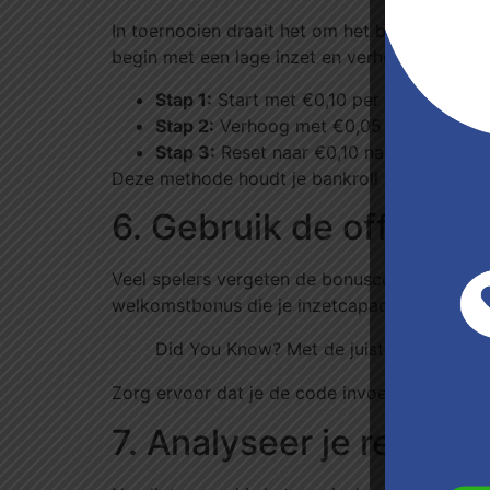
In toernooien draait het om het behalen van e
begin met een lage inzet en verhoog deze gel
Stap 1:
Start met €0,10 per spin.
Stap 2:
Verhoog met €0,05 na elke wins
Stap 3:
Reset naar €0,10 na een verlies.
Deze methode houdt je bankroll stabiel en ma
6. Gebruik de officiël
Veel spelers vergeten de bonuscode die Loyal C
welkomstbonus die je inzetcapaciteit vergroo
Did You Know? Met de juiste bonuscode k
Zorg ervoor dat je de code invoert voordat je
7. Analyseer je resulta