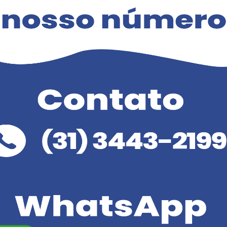
en hoge score, niet per se om grote winsten per spin. Een 
eidelijk na elke winnende spin.
t.
ximaliseert je scorepotentieel.
e bonuscode
asino bij toernooien aanbiedt. Door de code in te voeren bi
t.
un je tot €50 extra spelen zonder extra eigen geld te ris
 je eerste storting doet.
ten en leer van anderen