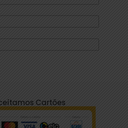
ceitamos Cartões