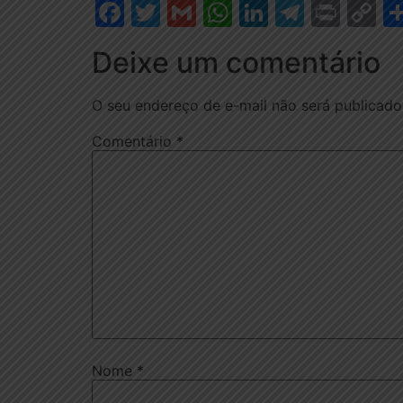
Facebook
Twitter
Gmail
WhatsApp
LinkedIn
Telegr
Prin
C
L
Deixe um comentário
O seu endereço de e-mail não será publicado
Comentário
*
Nome
*