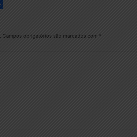
am
t
opy
Share
ink
.
Campos obrigatórios são marcados com
*