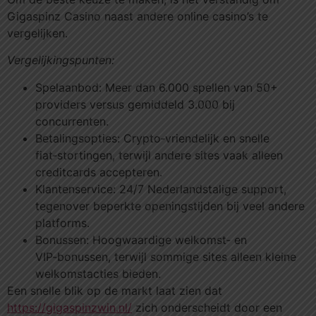
Gigaspinz Casino naast andere online casino’s te
vergelijken.
Vergelijkingspunten:
Spelaanbod: Meer dan 6.000 spellen van 50+
providers versus gemiddeld 3.000 bij
concurrenten.
Betalingsopties: Crypto‑vriendelijk en snelle
fiat‑stortingen, terwijl andere sites vaak alleen
creditcards accepteren.
Klantenservice: 24/7 Nederlandstalige support,
tegenover beperkte openingstijden bij veel andere
platforms.
Bonussen: Hoogwaardige welkomst‑ en
VIP‑bonussen, terwijl sommige sites alleen kleine
welkomstacties bieden.
Een snelle blik op de markt laat zien dat
https://gigaspinzwin.nl/
zich onderscheidt door een