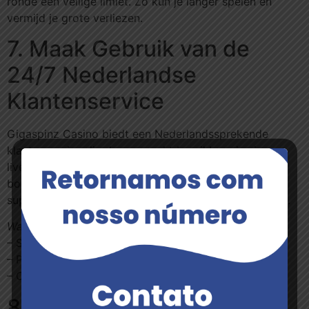
ronde een veilige limiet. Zo kun je langer spelen en
vermijd je grote verliezen.
7. Maak Gebruik van de
24/7 Nederlandse
Klantenservice
Gigaspinz Casino biedt een Nederlandssprekende
klantenservice die dag en nacht bereikbaar is via
live‑chat en e‑mail. Of je nu een vraag hebt over een
bonus, een uitbetaling of een technisch probleem, de
supportmedewerkers staan klaar om je snel te helpen.
Waarom dit een voordeel is:
– Snelle respons
– Persoonlijke begeleiding
– Oplossingen in je eigen taal
8. Houd de