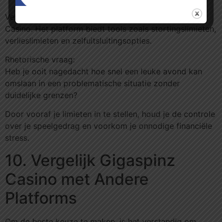
Verantwoord gokken is een kernwaarde bij Gigaspinz
Casino. Het platform biedt tools zoals stortingslimieten,
verlieslimieten en zelfuitsluitingsopties.
Rhetorische vraag:
Heb je ooit nagedacht hoe snel een leuke avond kan
omslaan in een problematische situatie zonder
duidelijke grenzen?
Door vooraf je limieten in te stellen, houd je de controle
over je speelgedrag en voorkom je onnodige financiële
stress.
10. Vergelijk Gigaspinz
Casino met Andere
Platforms
Om de beste keuze te maken, is het verstandig om