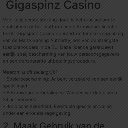
Gigaspinz Casino
Voor je je eerste storting doet, is het cruciaal om te
controleren of het platform een betrouwbare licentie
bezit. Gigaspinz Casino opereert onder een vergunning
van de Malta Gaming Authority, een van de strengste
toezichthouders in de EU. Deze licentie garandeert
eerlijk spel, bescherming van jouw persoonsgegevens
en een transparante uitbetalingsprocedure.
Waarom is dit belangrijk?
– Spelerbescherming: Je bent verzekerd van een eerlijk
spelklimaat.
– Betrouwbare uitbetalingen: Winsten worden binnen
24 uur verwerkt.
– Juridische zekerheid: Eventuele geschillen vallen
onder een erkende regelgeving.
2. Maak Gebruik van de