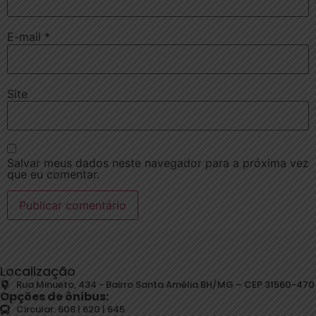
E-mail
*
Site
Salvar meus dados neste navegador para a próxima vez
que eu comentar.
Localização
Rua Minueto, 434 - Bairro Santa Amélia BH/MG – CEP 31560-470
Opções de ônibus:
Circular: 608 | 620 | 645