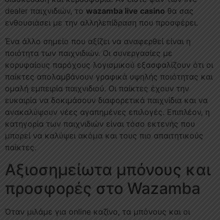
dealer παιχνιδιών, το
wazamba live casino
θα σας
ενθουσιάσει με την αλληλεπίδραση που προσφέρει.
Ένα άλλο σημείο που αξίζει να αναφερθεί είναι η
ποιότητα των παιχνιδιών. Οι συνεργασίες με
κορυφαίους παρόχους λογισμικού εξασφαλίζουν ότι οι
παίκτες απολαμβάνουν γραφικά υψηλής ποιότητας και
ομαλή εμπειρία παιχνιδιού. Οι παίκτες έχουν την
ευκαιρία να δοκιμάσουν διαφορετικά παιχνίδια και να
ανακαλύψουν νέες αγαπημένες επιλογές. Επιπλέον, η
κατηγορία των παιχνιδιών είναι τόσο εκτενής που
μπορεί να καλύψει ακόμα και τους πιο απαιτητικούς
παίκτες.
Αξιοσημείωτα μπόνους και
προσφορές στο Wazamba
Όταν μιλάμε για online καζίνο, τα μπόνους και οι