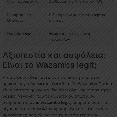
Λήψη Εφαρμογής
Διαθέσιμη για Android και iOS
Πρόσβαση σε
Ειδικές προσφορές για χρήστες
Μπόνους
κινητών
Ευκολία Χρήσης
Φιλικό προς το χρήστη
περιβάλλον
Αξιοπιστία και ασφάλεια:
Είναι το Wazamba legit;
Η ασφάλεια είναι πάντα ένα βασικό ζήτημα όταν
πρόκειται για διαδικτυακά καζίνο. Το Wazamba Casino
είναι πιστοποιημένο και διαθέτει όλες τις απαραίτητες
άδειες, γεγονός που το καθιστά αξιόπιστο. Αν
αναρωτιέστε αν
is wazamba legit
, μπορείτε να είστε
σίγουροι ότι οι συναλλαγές σας είναι ασφαλείς και οι
προσωπικές σας πληροφορίες προστατεύονται. Η