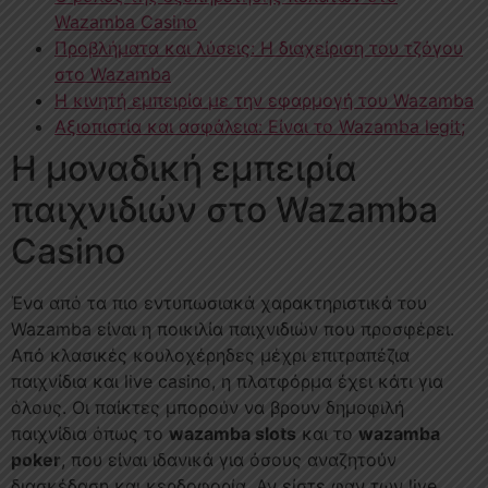
Wazamba Casino
Προβλήματα και λύσεις: Η διαχείριση του τζόγου
στο Wazamba
Η κινητή εμπειρία με την εφαρμογή του Wazamba
Αξιοπιστία και ασφάλεια: Είναι το Wazamba legit;
Η μοναδική εμπειρία
παιχνιδιών στο Wazamba
Casino
Ένα από τα πιο εντυπωσιακά χαρακτηριστικά του
Wazamba είναι η ποικιλία παιχνιδιών που προσφέρει.
Από κλασικές κουλοχέρηδες μέχρι επιτραπέζια
παιχνίδια και live casino, η πλατφόρμα έχει κάτι για
όλους. Οι παίκτες μπορούν να βρουν δημοφιλή
παιχνίδια όπως το
wazamba slots
και το
wazamba
poker
, που είναι ιδανικά για όσους αναζητούν
διασκέδαση και κερδοφορία. Αν είστε φαν των live