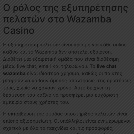
Ο ρόλος της εξυπηρέτησης
πελατών στο Wazamba
Casino
Η εξυπηρέτηση πελατών είναι κρίσιμη για κάθε online
καζίνο και το Wazamba δεν αποτελεί εξαίρεση.
Διαθέτει μια εξαιρετική ομάδα που είναι διαθέσιμη
μέσω live chat, email και τηλεφώνου. Το
live chat
wazamba
είναι ιδιαίτερα χρήσιμο, καθώς οι παίκτες
μπορούν να λάβουν άμεσες απαντήσεις στις ερωτήσεις
τους, χωρίς να χάνουν χρόνο. Αυτό δείχνει τη
δέσμευση του καζίνο να προσφέρει μια ευχάριστη
εμπειρία στους χρήστες του.
Η εκπαίδευση της ομάδας υποστήριξης πελατών είναι
επίσης αξιοσημείωτη. Οι υπάλληλοι είναι ενημερωμένοι
σχετικά με όλα τα παιχνίδια και τις προσφορές,