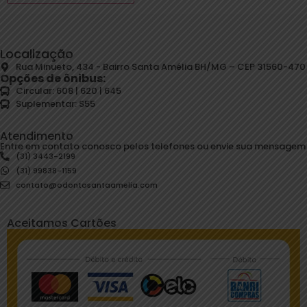
Localização
Rua Minueto, 434 - Bairro Santa Amélia BH/MG – CEP 31560-470
Opções de ônibus:
Circular: 608 | 620 | 645
Suplementar: S55
Atendimento
Entre em contato conosco pelos telefones ou envie sua mensagem
(31) 3443-2199
(31) 99838-1159
contato@odontosantaamelia.com
Aceitamos Cartões