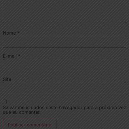
Nome
*
E-mail
*
Site
Salvar meus dados neste navegador para a próxima vez
que eu comentar.